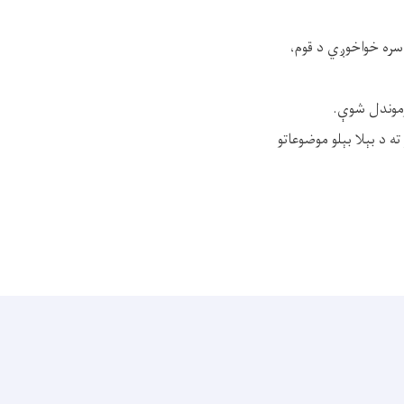
 سره خواخوږي د قوم،
وموندل شوې.
 د بېلا بېلو موضوعاتو