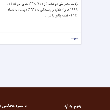
ولایت تخار طی دو هفته (از ۱/ ۲/ ۱۴۴۸هـ ق الى ۱۵/ ۲/
۱۴۴۸هـ ق) علاوه بر رسيدگی به (۴۶۴) دوسیه، به تعداد
(۲۶۴) قطعه وثایق را نیز. . .
نور...
زمونږ په اړه
د ستره محکمی دیو