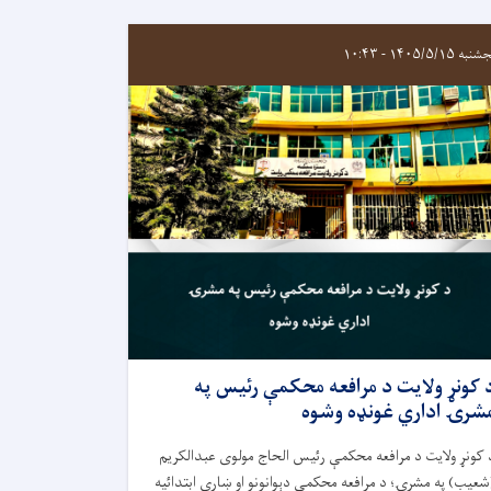
ه ۱۴۰۵/۵/۱۵ - ۱۰:۴۳
 کونړ ولایت د مرافعه محکمې رئيس په
شرۍ اداري غونډه وشوه
 کونړ ولایت د مرافعه محکمې رئيس الحاج مولوی عبدالکریم
شعیب) په مشرۍ؛ د مرافعه محکمې دېوانونو او ښاري ابتدائيه