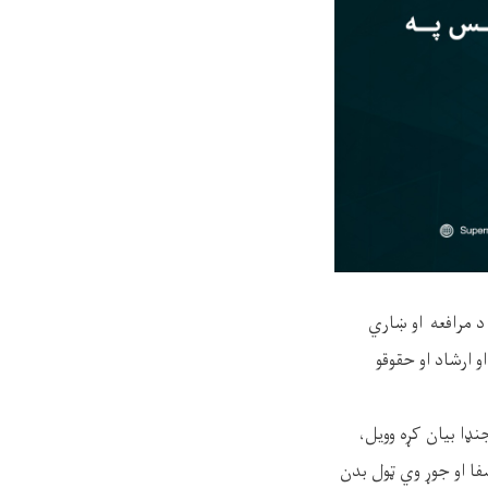
 مرافعه او ښاري
و ارشاد او حقوقو
نډا بيان کړه وویل،
ا او جوړ وي ټول بدن