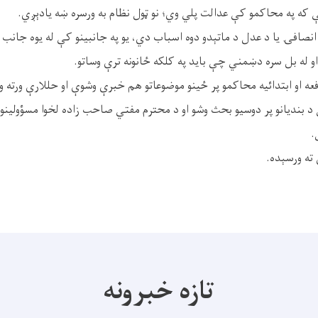
که په محاکمو کې عدالت پلي وي؛ نو ټول نظام به ورسره ښه یادېږي.
 انصافۍ يا د عدل د ماتېدو دوه اسباب دي، يو په جانبینو کې له یوه جانب
 له بل سره دښمني چې باید په کلکه ځانونه ترې وساتو.
فعه او ابتدائيه محاکمو پر ځینو موضوعاتو هم خبرې وشوې او حللارې ورته 
د بندیانو پر دوسیو بحث وشو او د محترم مفتي صاحب زاده لخوا مسؤولینو ته
.
 ته ورسېده.
تازه خبرونه