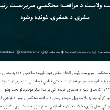
ه محکمې سرپرست رئیس الحاج مفتي عبدالقيوم (صاحب زاده) په مشرۍ، د
نو رئیسانو، د ولسواليو قضاتو، د امنيتي قطعې قوماندان، د تحريراتو، دعوت ا
مبارکو آياتونو په تلاوت پيل شوه؛ ورپسې د مرافعه محکمې رئيس د غونډې اج
و کې عدل وکړي؛ ځکه محاکم د اسلامي نظام د زړه حيثيت لري، که زړه صف