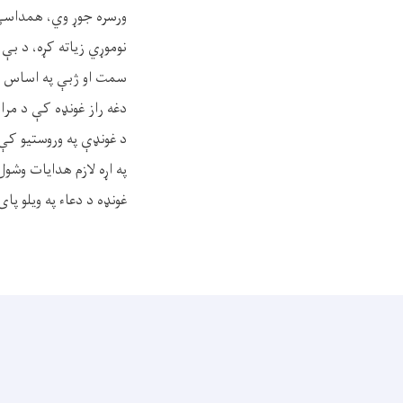
ورسره جوړ وي، همداسې 
نوموړي زیاته کړه، د بې
سمت او ژبې په اساس او
دغه راز غونډه کې د مرا
د غونډې په وروستيو کې 
په اړه لازم هدایات وشول
غونډه د دعاء په ویلو پای