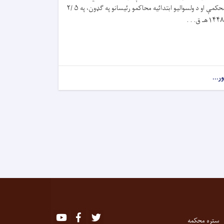
محکمې او د ولسوالیو ابتدائيه محاکمو رئيسانو په ګډون، په ۵ /۲
ور...
Youtube
Facebook
Twitter
ستره محکمه