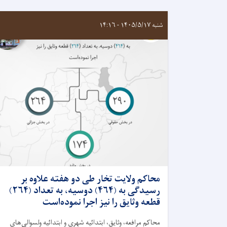
شنبه ۱۴۰۵/۵/۱۷ - ۱۴:۱۶
محاکم ولايت تخار طی دو هفته علاوه بر
رسيدگی به (۴۶۴) دوسیه، به تعداد (۲۶۴)
قطعه وثایق را نیز اجرا نموده‌است
محاکم مرافعه، وثايق، ابتدائیه شهرى و ابتدائیه ولسوالى‌های