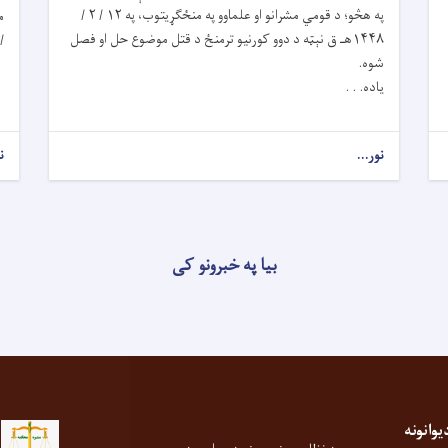
په هڅو؛ د قومي مشرانو او علماوو په منځګړیتوب، په ۱۲ / ۲ /
۱۴۴۸هـ ق نېټه د دوو کورنیو ترمنځ د قتل موضوع حل او فصل
/۱۴۴۸هـ ق. . .
شوه.
یاده. . .
نور...
ن
بیا په خبرونو کی
انونه