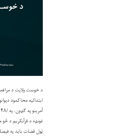
د خوست ولایت د مرافع
ابتدائيه محاکمود دېوانو
آمرينو په ګډون، په /۵/۱/۱۴۴۸ هـ ق نېټه د همغږۍ غونډه کې پر بېلا بېلو موضوعاتو بحث وشو.
غونډه د قرآنکريم د څو 
ټول قضات بايد په فيصل