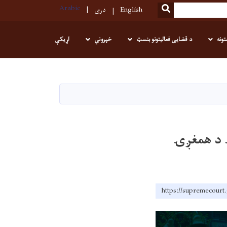
Arabic
SEARCH
English
دری
تونه
د قضایی فعالیتونو بنسټ
خپروني
اړیکې
 د همغږۍ
https://supremecourt.