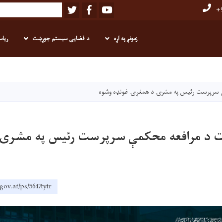
Twitter
Facebook
Youtube
Search
+9
زمونږ په اړه
د قضایی سیستم جوړښت
ریاس
اصلي
منځپانګه
دانګل
 سرپرست رئيس په مشرۍ د همغږۍ غونډه وشوه
 د مرافعه محکمې سرپرست رئيس په مشرۍ
gov.af/ps/5647tytr