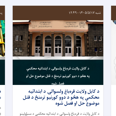
شنبه ۱۴۰۵/۵/۱۷ - ۱۲:۴۹
پنجشنب
د کابل ولايت قره‌باغ ولسوالۍ د ابتدائیه
د
محکمې په هڅو د دوو کورنیو ترمنځ د قتل
م
موضوع حل او فصل شوه
د
د کابل ولایت د قره‌باغ ولسوالۍ د ابتدائیه محکمې د مسؤولینو
(