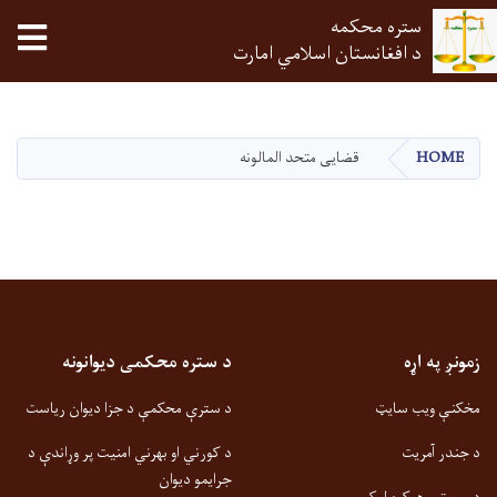
ستره محکمه
tion
د افغانستان اسلامي امارت
اصلي
منځپانګه
دانګل
HOME
قضایی متحد المالونه
زمونږ په اړه
د ستره محکمی دیوانونه
مخکنې ویب سایټ
د سترې محکمې د جزا دیوان ریاست
د جندر آمریت
د کورني او بهرني امنیت پر وړاندې د
جرایمو دیوان