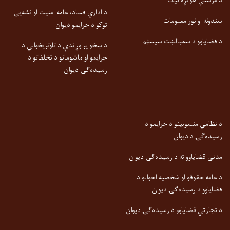
د مرستې هوکړه لیک
د اداري فساد، عامه امنیت او نشه‌یی
سندونه او نور معلومات
توکو د جرایمو دیوان
د قضایاوو د سمبالښت سیسټم
د ښځو پر وړاندې د تاوتریخوالي د
جرایمو او ماشومانو د تخلفاتو د
رسیده‌ګۍ دیوان
د نظامي منسوبینو د جرایمو د
رسیده‌ګۍ د دیوان
مدني قضایاوو ته د رسیده‌ګۍ دیوان
د عامه حقوقو او شخصیه احوالو د
قضایاوو د رسیده‌ګۍ دیوان
د تجارتي قضایاوو د رسیده‌ګۍ دیوان