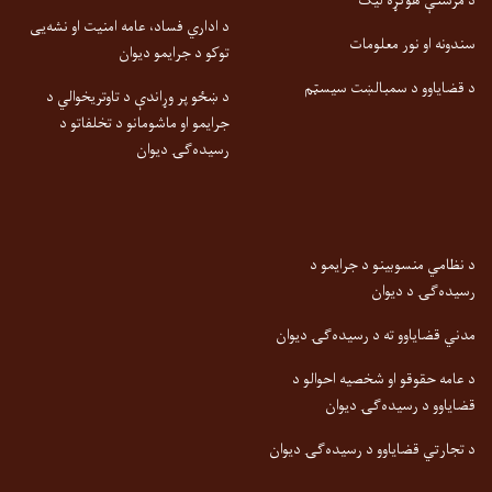
د مرستې هوکړه لیک
د اداري فساد، عامه امنیت او نشه‌یی
سندونه او نور معلومات
توکو د جرایمو دیوان
د قضایاوو د سمبالښت سیسټم
د ښځو پر وړاندې د تاوتریخوالي د
جرایمو او ماشومانو د تخلفاتو د
رسیده‌ګۍ دیوان
د نظامي منسوبینو د جرایمو د
رسیده‌ګۍ د دیوان
مدني قضایاوو ته د رسیده‌ګۍ دیوان
د عامه حقوقو او شخصیه احوالو د
قضایاوو د رسیده‌ګۍ دیوان
د تجارتي قضایاوو د رسیده‌ګۍ دیوان