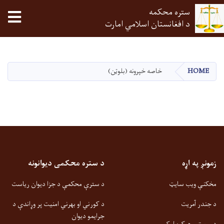
ستره محکمه
tion
د افغانستان اسلامي امارت
اصلي
منځپانګه
دانګل
HOME
خاصه خپرونه (بلوټن)
زمونږ په اړه
د ستره محکمی دیوانونه
مخکنې ویب سایټ
د سترې محکمې د جزا دیوان ریاست
د جندر آمریت
د کورني او بهرني امنیت پر وړاندې د
جرایمو دیوان