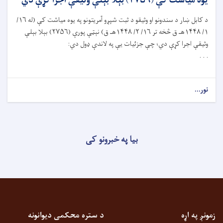
يوه مياشت کې (۲۷۵۶) بېلا بېلې وثیقې اجرا کړې دي
د کابل ښار د سندونو او وثيقو د ثبت شپږو آمريتونو په يوه مياشت کې (له ۱۶/
۱/ ۱۴۴۸هـ ق څخه تر ۱۶/ ۲/ ۱۴۴۸هـ ق) نېټې پورې (۲۷۵۶) بېلا بېلې
وثيقې اجرا کړې دي؛ چې جزئيات يې په لاندې ډول دي:
. . .
نور...
بیا په خبرونو کی
زمونږ په اړه
د ستره محکمی دیوانونه