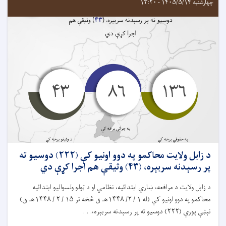
چهارشنبه ۱۴۰۵/۵/۱۴ - ۱۳:۲۰
د زابل ولايت محاکمو په دوو اونيو کې (۲۲۲) دوسیو ته
پر رسېدنه سربېره، (۴۳) وثیقې هم اجرا کړې دي
د زابل ولایت د مرافعه، ښاري ابتدائیه، نظامي او د ټولو ولسواليو ابتدائيه
محاکمو په دوو اونيو کې (له ۱ / ۲/ ۱۴۴۸هـ ق څخه تر ۱۵ / ۲ / ۱۴۴۸هـ ق)
نېټې پورې (۲۲۲) دوسيو ته پر رسېدنه سربېره،. . .