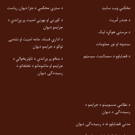
مخکنې ویب سایټ
د سترې محکمې د جزا دیوان ریاست
د جندر آمریت
د کورني او بهرني امنیت پر وړاندې د
جرایمو دیوان
د مرستې هوکړه لیک
د اداري فساد، عامه امنیت او نشه‌یی
سندونه او نور معلومات
توکو د جرایمو دیوان
د قضایاوو د سمبالښت سیسټم
د ښځو پر وړاندې د تاوتریخوالي د
جرایمو او ماشومانو د تخلفاتو د
رسیده‌ګۍ دیوان
د نظامي منسوبینو د جرایمو د
رسیده‌ګۍ د دیوان
مدني قضایاوو ته د رسیده‌ګۍ دیوان