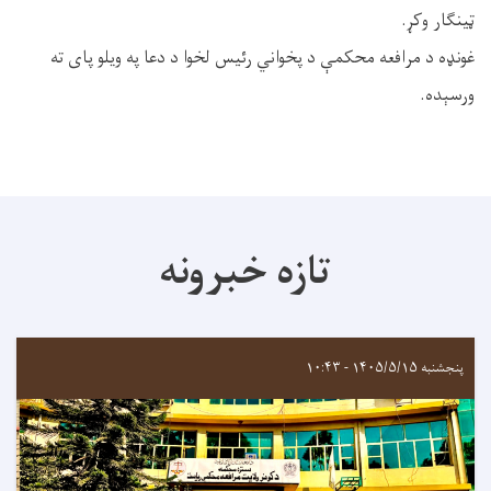
ټینګار وکړ.
غونډه د مرافعه محکمې د پخواني رئیس لخوا د دعا په ویلو پای ته
ورسېده.
تازه خبرونه
پنجشنبه ۱۴۰۵/۵/۱۵ - ۱۰:۴۳