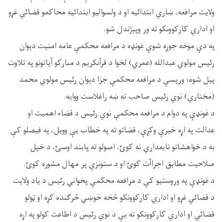
ولايت مرافعه، ښاري ابتدائیه او د ولسواليو ابتدائیه محاکمو قضائي غړو
او اداري کارکوونکو ته ور وپېژندل شو.
په دې موخه جوړه شوې غونډه د مرافعه محکمې عامه امنيت دېوان
رئیس مولوي عبدالله (عمري) لخوا د قرآنکریم د مبارکو آیاتونو په تلاوت
پیل شوه؛ ورپسې د مرافعه محکمې جزا دېوان رئیس مولوي محمد
(مختاري) نوي رئیس صاحب ته ښه راغلاست ووایه.
د غونډې په دوام د مرافعه محکمې نوي رئیس د قضاء اهمیت او
عدالت په اړه خبرې وکړې، قضاتو ته په خطاب یې وویل، په فیصلو کې
به د خواهشاتو تابعداري نه کوئ، اصولو ته پابند اوسئ، د خپل
صلاحیت مطابق اجراآت کوئ او د ستونزې پر مهال مشوره کوئ.
د غونډې په وروستيو کې د مرافعه محکمې پخواني رئيس د یاد ولایت
د قضائي غړو او اداري کارکوونکو څخه خوښي څرګنده کړه او ټولو
قضائي او اداري کارکوونکو ته يې د نوي رئیس د اطاعت کولو په اړه