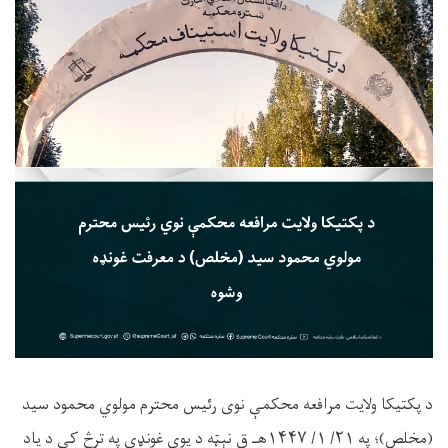
د پکتيکا ولايت مرافعه محکمې نوی رئيس محترم مولوي محمود سيد
(مخلص)؛ په ۲۱/ ۱/ ۱۴۴۷هـ ق نېټه د يوې غونډې په ترڅ کې د یاد