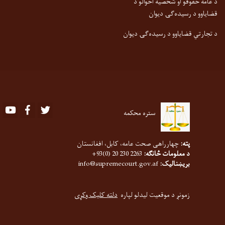
د عامه حقوقو او شخصیه احوالو د
قضایاوو د رسیده‌ګۍ دیوان
د تجارتي قضایاوو د رسیده‌ګۍ دیوان
Youtube
Facebook
Twitter
ستره محکمه
پته:
چهارراهی صحت عامه، کابل، افغانستان
د معلومات څانګه:
2263 230 20 (0)93+
بریښنالیک:
info@supremecourt.gov.af
زمونږ د موقعیت لیدلو لپاره
دلته کلیک وکړی