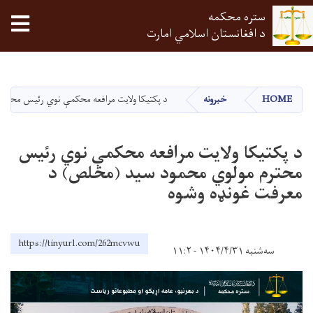
ستره محکمه
tion
د افغانستان اسلامي امارت
اصلي
منځپانګه
دانګل
HOME
خبرونه
د پکتيکا ولايت مرافعه محکمې نوي رئيس محتر
د پکتيکا ولايت مرافعه محکمې نوي رئيس
محترم مولوي محمود سید (مخلص) د
معرفت غونډه وشوه
https://tinyurl.com/262mcvwu
سه‌شنبه ۱۴۰۴/۴/۳۱ - ۱۱:۲