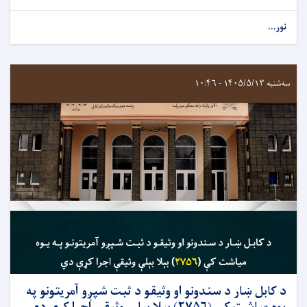
نور...
سه‌شنبه ۱۴۰۵/۵/۱۳ - ۱۰:۴۶
د کابل ښار د سندونو او وثیقو د ثبت شپږو آمریتونو په