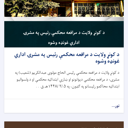
د کونړ ولایت د مرافعه محکمې رئيس په مشرۍ اداري
غونډه وشوه
د کونړ ولایت د مرافعه محکمې رئيس الحاج مولوی عبدالکریم (شعیب) په
مشرۍ؛ د مرافعه محکمې دېوانونو او ښاري ابتدائيه محکمې او د ولسوالیو
ابتدائيه محاکمو رئيسانو په ګډون، په ۵ /۲ /۱۴۴۸هـ ق. . .
نور...