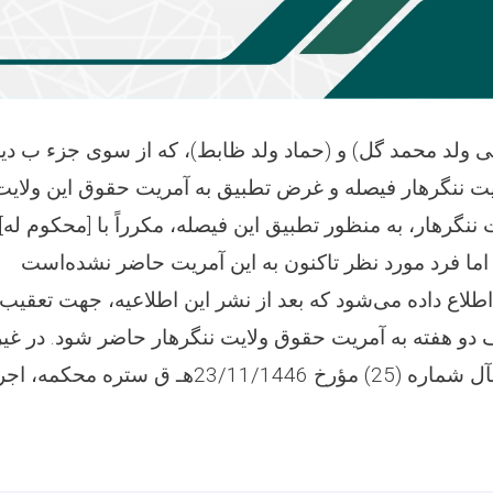
ی ولد محمد گل) و (حماد ولد ظابط)، که از سوی جزء ب دی
نگرهار، به ‌منظور تطبیق این فیصله، مکرراً با [محکوم له]
] اطلاع داده می‌شود که بعد از نشر این اطلاعیه، جهت تعقی
 هفته به آمریت حقوق ولایت ننگرهار حاضر شود. در غیر 