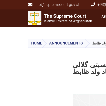
info@supremecourt.gov.af
+93(
Main navigation
The Supreme
The Supreme
Court
Court
AB
Islamic Emirate of Afghanistan
HOME
ANNOUNCEMENTS
لد ظابط
بتی گلالی
د ولد ظابط