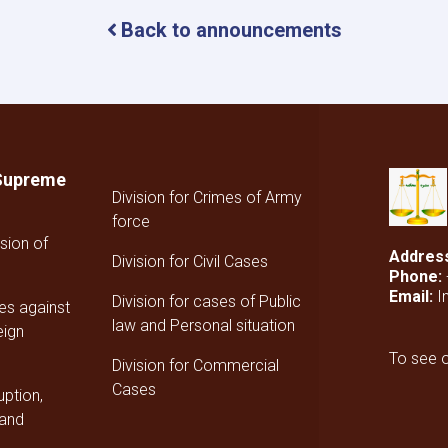
Back to announcements
 Supreme
Division for Crimes of Army
force
sion of
Addres
Division for Civil Cases
Phone:
Email:
I
Division for cases of Public
mes against
law and Personal situation
eign
To see 
Division for Commercial
Cases
uption,
 and