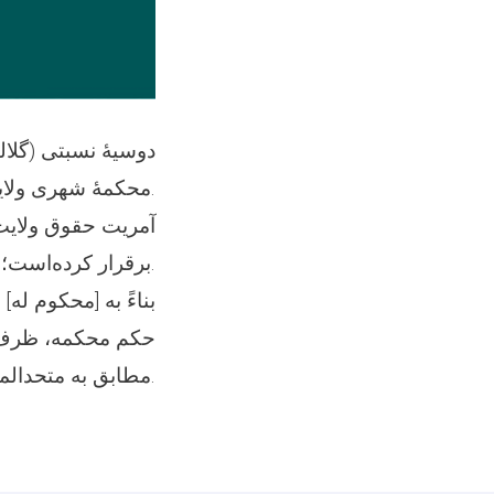
دوسیۀ نسبتی (گلال
محکمهٔ شهری ولایت ننگرهار فیصله و غرض تطبیق به آمریت حقوق این ولایت راجع شده بود.
آمریت حقوق ولایت ن
برقرار کرده‌است؛ اما فرد مورد نظر تاکنون به این آمریت حاضر نشده‌است.
بناءً به [محکوم له
حکم محکمه، ظرف دو
مطابق به متحدالمآل شماره (25) مؤرخ 23/11/1446هـ ق ستره محکمه، اجراآت خواهد نمود.