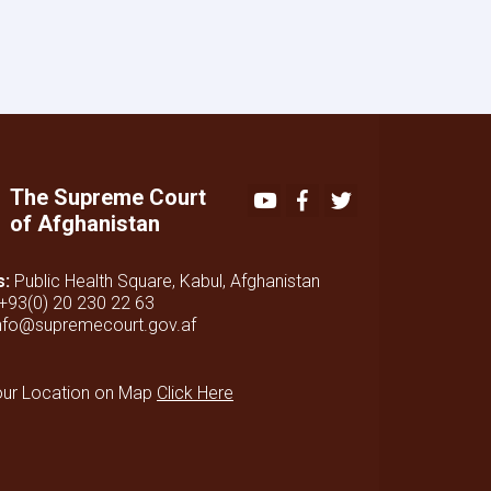
The Supreme Court
Youtube
Facebook
Twitter
of Afghanistan
s:
Public Health Square, Kabul, Afghanistan
+93(0) 20 230 22 63
nfo@supremecourt.gov.af
our Location on Map
Click Here