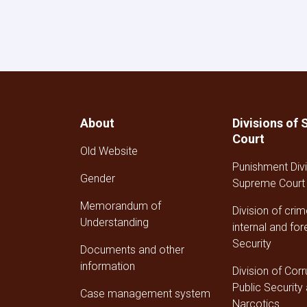
court
declaration
about
aerial
and
ground
brutal
attacks
About
Divisions of
and
atrocities
Court
of
Old Website
Zionist
Punishment Divi
Israel
Gender
Supreme Court
on
Palestine.
Memorandum of
Division of cri
Understanding
internal and for
Security
Documents and other
information
Division of Corr
Public Security
Case management system
Narcotics