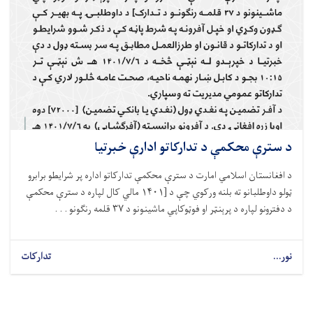
د سترې محکمې د تدارکاتو ادارې خبرتیا
د افغانستان اسلا
مي امارت د ستر
ې
محکم
ې
تدارکات
و اداره
پر
شرایطو
برابرو
ټ
ولو
داوطلبانو
ته
بلنه
ورکوي
چ
ې
د
[
۱۴۰۱
مالي
کال
لپاره
د
ستر
ې
محکم
ې
د دفترونو
لپاره
د
پر
ې
ن
ټ
ر
او
فو
ټ
وکاپي
ماشینونو
د
۳۷
قلمه
رن
ګونو . . .
نور...
تدارکات