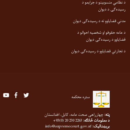
د نظامي منسوبینو د جرایمو د
رسیده‌ګۍ د دیوان
مدني قضایاوو ته د رسیده‌ګۍ دیوان
د عامه حقوقو او شخصیه احوالو د
قضایاوو د رسیده‌ګۍ دیوان
د تجارتي قضایاوو د رسیده‌ګۍ دیوان
Youtube
Facebook
Twitter
ستره محکمه
پته:
چهارراهی صحت عامه، کابل، افغانستان
د معلومات څانګه:
2263 230 20 (0)93+
بریښنالیک:
info@supremecourt.gov.af