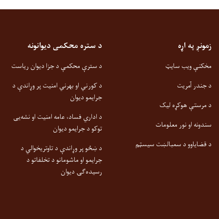
زمونږ په اړه
د ستره محکمی دیوانونه
مخکنې ویب سایټ
د سترې محکمې د جزا دیوان ریاست
د جندر آمریت
د کورني او بهرني امنیت پر وړاندې د
جرایمو دیوان
د مرستې هوکړه لیک
د اداري فساد، عامه امنیت او نشه‌یی
سندونه او نور معلومات
توکو د جرایمو دیوان
د قضایاوو د سمبالښت سیسټم
د ښځو پر وړاندې د تاوتریخوالي د
جرایمو او ماشومانو د تخلفاتو د
رسیده‌ګۍ دیوان