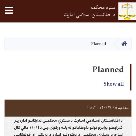
ستره محکمه
tion
د افغانستان اسلامي امارت
اصلي
منځپانګه
دانګل
HOME
Planned
Planned
Show all
سه‌شنبه ۱۴۰۱/۶/۱۵ - ۱۱:۱۲