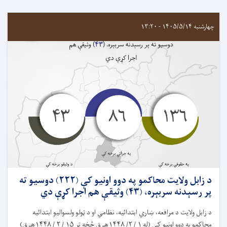
چهارشنبه ۱۴۰۵/۵/۱۴ - ۱۳:۲۰
د زابل ولايت محاکمو په دوو اونيو کې (۲۲۲) دوسیو ته
پر رسېدنه سربېره، (۴۳) وثیقې هم اجرا کړې دي
د زابل ولایت د مرافعه، ښاري ابتدائیه، نظامي او د ټولو ولسواليو ابتدائيه
محاکمو په دوو اونيو کې (له ۱ / ۲/ ۱۴۴۸هـ ق څخه تر ۱۵ / ۲ / ۱۴۴۸هـ ق)