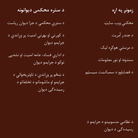
زمونږ په اړه
د ستره محکمی دیوانونه
مخکنې ویب سایټ
د سترې محکمې د جزا دیوان ریاست
د جندر آمریت
د کورني او بهرني امنیت پر وړاندې د
جرایمو دیوان
د مرستې هوکړه لیک
د اداري فساد، عامه امنیت او نشه‌یی
سندونه او نور معلومات
توکو د جرایمو دیوان
د قضایاوو د سمبالښت سیسټم
د ښځو پر وړاندې د تاوتریخوالي د
جرایمو او ماشومانو د تخلفاتو د
رسیده‌ګۍ دیوان
د نظامي منسوبینو د جرایمو د
رسیده‌ګۍ د دیوان