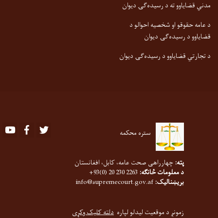
مدني قضایاوو ته د رسیده‌ګۍ دیوان
د عامه حقوقو او شخصیه احوالو د
قضایاوو د رسیده‌ګۍ دیوان
د تجارتي قضایاوو د رسیده‌ګۍ دیوان
Youtube
Facebook
Twitter
ستره محکمه
پته:
چهارراهی صحت عامه، کابل، افغانستان
د معلومات څانګه:
2263 230 20 (0)93+
بریښنالیک:
info@supremecourt.gov.af
زمونږ د موقعیت لیدلو لپاره
دلته کلیک وکړی