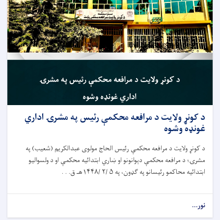
د کونړ ولایت د مرافعه محکمې رئيس په مشرۍ اداري
غونډه وشوه
د کونړ ولایت د مرافعه محکمې رئيس الحاج مولوی عبدالکریم (شعیب) په
مشرۍ؛ د مرافعه محکمې دېوانونو او ښاري ابتدائيه محکمې او د ولسوالیو
ابتدائيه محاکمو رئيسانو په ګډون، په ۵ /۲ /۱۴۴۸هـ ق. . .
نور...