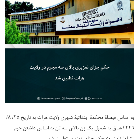
به اساس فيصلۀ محکمۀ ابتدائیۀ شهری ولایت هرات به تاريخ ٢٥/ ۸/
۱۴۴۶هـ ق به شمول یک زن بالای سه تن به اساس داشتن جرم
ارتباط نامشروع حکم جزای تعزیری تطبيق شد.