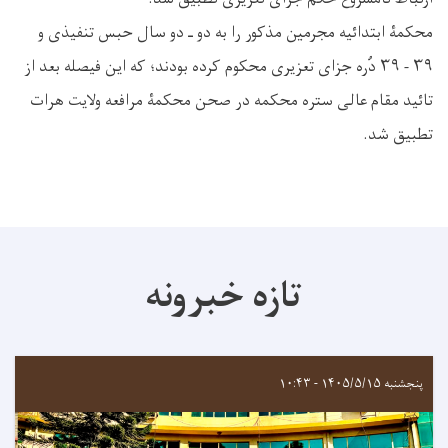
محکمۀ ابتدائیه مجرمين مذکور را به دو ـ دو سال حبس تنفیذی و
۳۹ - ٣٩ دُره جزای تعزیری محکوم کرده بودند؛ که اين فيصله بعد از
تائيد مقام عالی ستره محکمه در صحن محکمۀ مرافعه ولایت هرات
تطبيق شد.
تازه خبرونه
پنجشنبه ۱۴۰۵/۵/۱۵ - ۱۰:۴۳