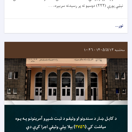
نېټې پورې (۲۲۲) دوسيو ته پر رسېدنه سربېره،. . .
نور...
سه‌شنبه ۱۴۰۵/۵/۱۳ - ۱۰:۴۶