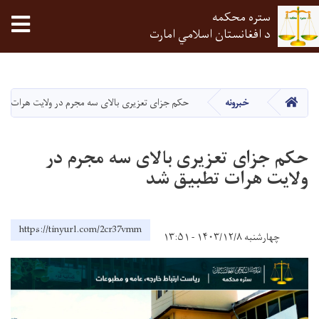
ستره محکمه
tion
د افغانستان اسلامي امارت
اصلي
منځپانګه
دانګل
HOME
خبرونه
حکم جزای تعزیری بالای سه مجرم در ولايت هرات ت
حکم جزای تعزیری بالای سه مجرم در
ولايت هرات تطبيق شد
https://tinyurl.com/2cr37vmm
چهارشنبه ۱۴۰۳/۱۲/۸ - ۱۳:۵۱