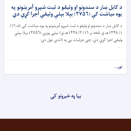
د کابل ښار د سندونو او وثیقو د ثبت شپږو آمریتونو په
يوه مياشت کې (۲۷۵۶) بېلا بېلې وثیقې اجرا کړې دي
د کابل ښار د سندونو او وثيقو د ثبت شپږو آمريتونو په يوه مياشت کې (له ۱۶/
۱/ ۱۴۴۸هـ ق څخه تر ۱۶/ ۲/ ۱۴۴۸هـ ق) نېټې پورې (۲۷۵۶) بېلا بېلې
وثيقې اجرا کړې دي؛ چې جزئيات يې په لاندې ډول دي:
. . .
نور...
بیا په خبرونو کی