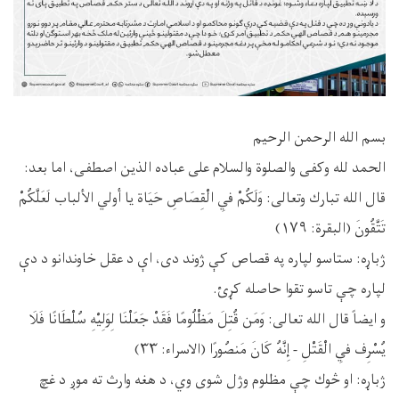
بسم الله الرحمن الرحيم
الحمد لله وكفى والصلوة والسلام على عباده الذين اصطفی، اما بعد:
قال الله تبارك وتعالى: وَلَكُمْ فِي الْقِصَاصِ حَيَاة يا أولي الألباب لَعَلَّكُمْ
تَتَّقُونَ (البقرة: ۱۷۹)
ژباړه: ستاسو لپاره په قصاص کې ژوند دی، اې د عقل خاوندانو د دې
لپاره چې تاسو تقوا حاصله کړئ.
و ايضاً قال الله تعالى: وَمَن قُتِلَ مَظْلُومًا فَقَدْ جَعَلْنَا لِوَلِيْهِ سُلْطَانًا فَلَا
يُسْرِف فِي الْقَتْلِ - إِنَّهُ كَانَ مَنصُورًا (الاسراء: ۳۳)
ژباړه: او څوك چې مظلوم وژل شوى وي، د هغه وارث ته موږ د غچ