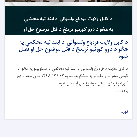
د کابل ولايت قره‌باغ ولسوالۍ د ابتدائیه محکمې په
هڅو د دوو کورنیو ترمنځ د قتل موضوع حل او فصل
شوه
د کابل ولایت د قره‌باغ ولسوالۍ د ابتدائیه محکمې د مسؤولینو په هڅو؛ د
قومي مشرانو او علماوو په منځګړیتوب، په ۱۲ / ۲ / ۱۴۴۸هـ ق نېټه د دوو
کورنیو ترمنځ د قتل موضوع حل او فصل شوه.
یاده. . .
نور...