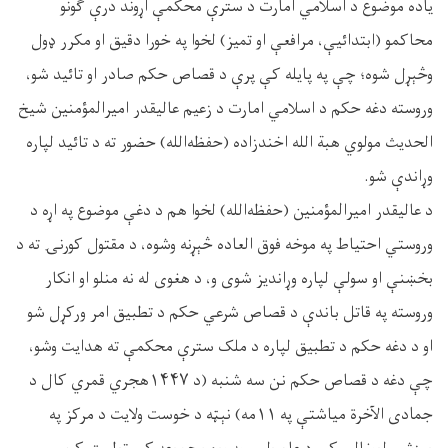
یاده موضوع د اسلامي امارت د سترې محکمې اړوند درې ګونو
محاکمو (ابتدائیې، مرافعې او تمیز) لخوا په خورا دقیق او مکرر ډول
وڅېړل شوه؛ چې په پايله کې پرې د قصاص حکم صادر او تائید شو،
وروسته دغه حکم د اسلامي امارت د زعيم عاليقدر اميرالمؤمنين شيخ
الحديث مولوي هبة الله اخندزاده (حفظه‌الله) حضور ته د تائید لپاره
وړاندې شو.
د عاليقدر اميرالمؤمنين (حفظه‌الله) لخوا هم د دغې موضوع په اړه د
وروستي احتیاط په موخه فوق العاده څېړنه وشوه، د مقتول کورنۍ ته د
بخښنې او سولې لپاره وړانديز شوی و، د هغوی له نه منلو او انکار
وروسته په قاتل باندې د قصاص شرعي حكم د تطبيق امر ورکړل شو
او د دغه حکم د تطبیق لپاره د ملک سترې محكمې ته هدایت وشو،
چې دغه د قصاص حکم نن سه شنبه (د ۱۴۴۷هجري قمري کال د
جمادی الآخرة میاشتې په ۱۱مه) نېټه د خوست ولایت د مرکز په