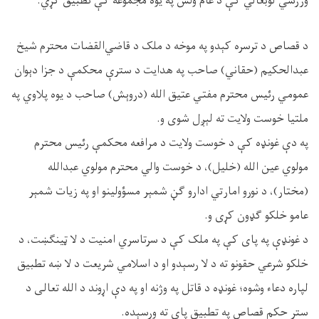
ورزشي لوبغالي کې د عام ولس په یوه مجموعه کې تطبیق کړي.
د قصاص د ترسره کېدو په موخه د ملک د قاضي‌القضات محترم شيخ
عبدالحکيم (حقاني) صاحب په هدایت د سترې محکمې د جزا دېوان
عمومي رئیس محترم مفتي عتیق الله (دروېش) صاحب د يوه پلاوي په
ملتیا خوست ولایت ته لېږل شوی و.
په دې غونډه کې د خوست ولایت د مرافعه محکمې رئيس محترم
مولوي عین الله (خلیل)، د خوست والي محترم مولوي عبدالله
(مختار)، د نورو امارتي ادارو ګڼ شمېر مسؤولينو او په زيات شمېر
عامو خلکو ګډون کړی و.
د غونډې په پای کې په ملک کې د سرتاسري امنیت د لا ټینګښت، د
خلکو شرعي حقونو ته د لا رسېدو او د اسلامي شریعت د لا ښه تطبيق
لپاره دعاء وشوه؛ غونډه د قاتل په وژنه او په دې اړوند د الله تعالی د
ستر حکم قصاص په تطبیق پای ته ورسېده.