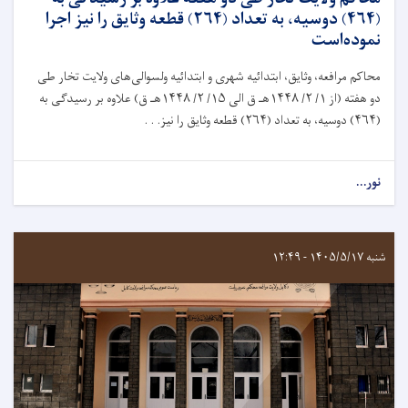
(۴۶۴) دوسیه، به تعداد (۲۶۴) قطعه وثایق را نیز اجرا
نموده‌است
محاکم مرافعه، وثايق، ابتدائیه شهرى و ابتدائیه ولسوالى‌های ولایت تخار طی
دو هفته (از ۱/ ۲/ ۱۴۴۸هـ ق الى ۱۵/ ۲/ ۱۴۴۸هـ ق) علاوه بر رسيدگی به
(۴۶۴) دوسیه، به تعداد (۲۶۴) قطعه وثایق را نیز. . .
نور...
شنبه ۱۴۰۵/۵/۱۷ - ۱۲:۴۹