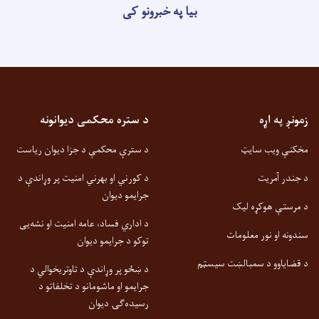
بیا په خبرونو کی
زمونږ په اړه
د ستره محکمی دیوانونه
مخکنې ویب سایټ
د سترې محکمې د جزا دیوان ریاست
د جندر آمریت
د کورني او بهرني امنیت پر وړاندې د
جرایمو دیوان
د مرستې هوکړه لیک
د اداري فساد، عامه امنیت او نشه‌یی
سندونه او نور معلومات
توکو د جرایمو دیوان
د قضایاوو د سمبالښت سیسټم
د ښځو پر وړاندې د تاوتریخوالي د
جرایمو او ماشومانو د تخلفاتو د
رسیده‌ګۍ دیوان