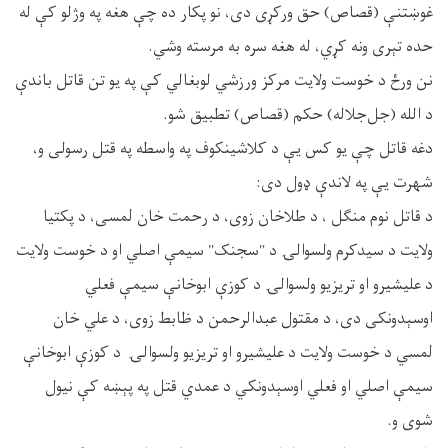
غوښتنې (قصاص) حق ورکړی دى، نو پكار ده چې هغه په وژلو کې له
حده تېرى ونه کړي، له هغه سره به مرسته وشي.
نن ورځ د خوست ولایت مرکز ورزشي لوبغالي کې په یو تن قاتل باندې
د الله (جل‌‌جلاله) حکم (قصاص) تطبيق شو.
دغه قاتل چې يو کس يې د کلاشینکوف په واسطه په قتل رسولی و،
شهرت يې په لاندې ډول دی:
د قاتل نوم منګل ، د طلاخان زوی، د رحمت خان لمسی، د پکتیا
ولایت د سیدکرم ولسوالۍ د "سجنک" سیمې اصلي او د خوست ولایت
د علیشیرو او تریزیو ولسوالۍ د کوزې ابوخانې سیمې فعلي
اوسېدونکی دی، د مقتول عبدالرحمن د ظابط زوی، د علي خان
لمسي د خوست ولایت د عليشیرو او تریزیو ولسوالۍ د کوزې ابوخانې
سیمې اصلي او فعلي اوسېدونکي د عمدي قتل په پېښه کې نيول
شوی و.