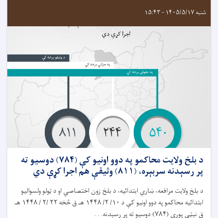
شنبه ۱۴۰۵/۵/۱۷ - ۱۵:۴۳
د بلخ ولايت محاکمو په دوو اونيو کې (۷۸۴) دوسیو ته
پر رسېدنه سربېره، (۸۱۱) وثیقې هم اجرا کړې دي
د بلخ ولايت مرافعه، ښاري ابتدائیه، د بلخ زون اختصاصي او د ټولو ولسواليو
ابتدائيه محاکمو په دوو اونيو کې د ۱۰/ ۲/ ۱۴۴۸ هـ ق څخه ۲۲ /۲ / ۱۴۴۸ هـ
ق نېټې پورې (۷۸۴) دوسيو ته پر رسېدنه. . .