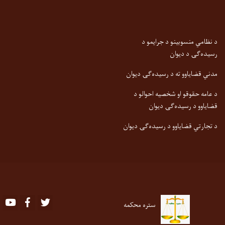
د نظامي منسوبینو د جرایمو د
رسیده‌ګۍ د دیوان
مدني قضایاوو ته د رسیده‌ګۍ دیوان
د عامه حقوقو او شخصیه احوالو د
قضایاوو د رسیده‌ګۍ دیوان
د تجارتي قضایاوو د رسیده‌ګۍ دیوان
Youtube
Facebook
Twitter
ستره محکمه