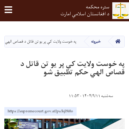
ستره محکمه
tion
د افغانستان اسلامي امارت
اصلي
منځپانګه
دانګل
HOME
خبرونه
په خوست ولایت کې پر یو تن قاتل د قصاص الهي حک
په خوست ولایت کې پر یو تن قاتل د
قصاص الهي حکم تطبیق شو
سه‌شنبه ۱۴۰۴/۹/۱۱ - ۱۱:۵۳
https://supremecourt.gov.af/ps/kjl9i0o