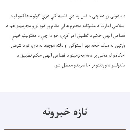
د یادونې وړ ده چې د قتل په دې قضیه کې درې ګونو محاکمو او د
اسلامي امارت د مشرتابه محترم عالي مقام پر دوو نورو مجرمینو هم د
قصاص الهي حکم د تطبیق امر کړی؛ خو دا چې د مقتولینو ځینې
وارثین له ملک څخه بهر استوګن او دلته موجود نه دي؛ نو د شرعي
احکامو له مخې پر دغه مجرمینو د قصاص الهي حکم تطبیق د
مقتولینو د وارثینو تر حاضرېدو معطل شو.
تازه خبرونه