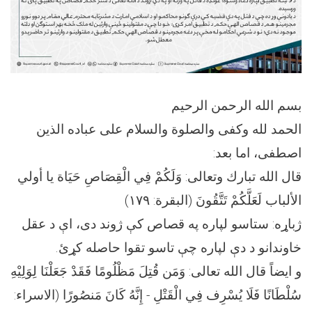
بسم الله الرحمن الرحيم
الحمد لله وكفى والصلوة والسلام على عباده الذين
اصطفی، اما بعد:
قال الله تبارك وتعالى: وَلَكُمْ فِي الْقِصَاصِ حَيَاة يا أولي
الألباب لَعَلَّكُمْ تَتَّقُونَ (البقرة: ۱۷۹)
ژباړه: ستاسو لپاره په قصاص کې ژوند دی، اې د عقل
خاوندانو د دې لپاره چې تاسو تقوا حاصله کړئ.
و ايضاً قال الله تعالى: وَمَن قُتِلَ مَظْلُومًا فَقَدْ جَعَلْنَا لِوَلِيْهِ
سُلْطَانًا فَلَا يُسْرِف فِي الْقَتْلِ - إِنَّهُ كَانَ مَنصُورًا (الاسراء: