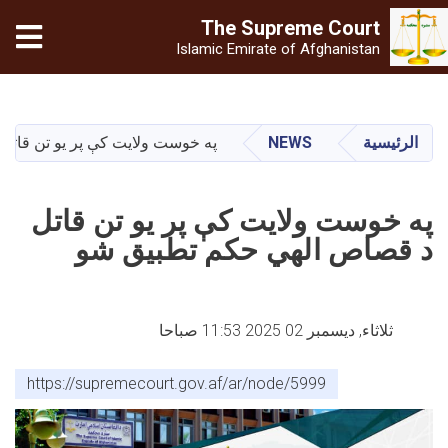
The Supreme
Court
Islamic Emirate of Afghanistan
تجاوز
إلى
المحتوى
الرئيسية
NEWS
په خوست ولایت کې پر یو تن قات
الرئيسي
په خوست ولایت کې پر یو تن قاتل
د قصاص الهي حکم تطبیق شو
ثلاثاء, ديسمبر 02 2025 11:53 صباحا
https://supremecourt.gov.af/ar/node/5999