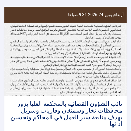
أربعاء, يونيو 24 2026 9:31 صباحا
نائب الشؤون القضائية بالمحكمة العليا يزور
محافظات تخار وسمنغان وفارياب وسربل
بهدف متابعة سير العمل في المحاكم وتحسين
أدائها