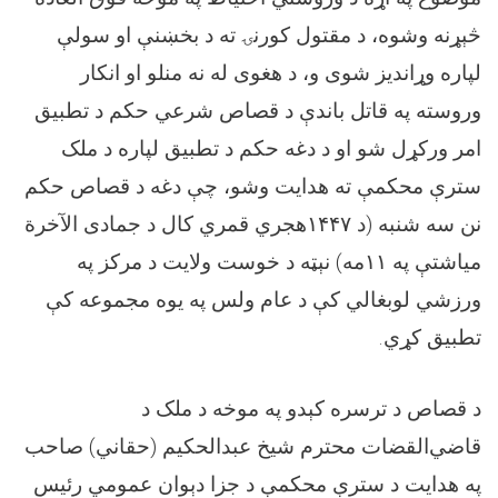
څېړنه وشوه، د مقتول کورنۍ ته د بخښنې او سولې
لپاره وړانديز شوی و، د هغوی له نه منلو او انکار
وروسته په قاتل باندې د قصاص شرعي حكم د تطبيق
امر ورکړل شو او د دغه حکم د تطبیق لپاره د ملک
سترې محكمې ته هدایت وشو، چې دغه د قصاص حکم
نن سه شنبه (د ۱۴۴۷هجري قمري کال د جمادی الآخرة
میاشتې په ۱۱مه) نېټه د خوست ولایت د مرکز په
ورزشي لوبغالي کې د عام ولس په یوه مجموعه کې
تطبیق کړي.
د قصاص د ترسره کېدو په موخه د ملک د
قاضي‌القضات محترم شيخ عبدالحکيم (حقاني) صاحب
په هدایت د سترې محکمې د جزا دېوان عمومي رئیس