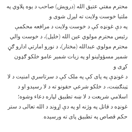
محترم مفتي عتیق الله (دروېش) صاحب د يوه پلاوي په
ملتیا خوست ولایت ته لېږل شوی و.
په دې غونډه کې د خوست ولایت د مرافعه محکمې
رئيس محترم مولوي عین الله (خلیل)، د خوست والي
محترم مولوي عبدالله (مختار)، د نورو امارتي ادارو ګڼ
شمېر مسؤولينو او په زيات شمېر عامو خلکو ګډون
کړی و.
د غونډې په پای کې په ملک کې د سرتاسري امنیت د لا
ټینګښت، د خلکو شرعي حقونو ته د لا رسېدو او د
اسلامي شریعت د لا ښه تطبيق لپاره دعاء وشوه؛
غونډه د قاتل په وژنه او په دې اړوند د الله تعالی د ستر
حکم قصاص په تطبیق پای ته ورسېده.