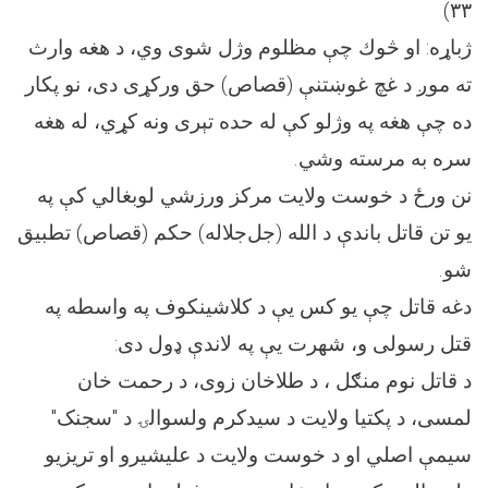
۳۳)
ژباړه: او څوك چې مظلوم وژل شوى وي، د هغه وارث
ته موږ د غچ غوښتنې (قصاص) حق ورکړی دى، نو پكار
ده چې هغه په وژلو کې له حده تېرى ونه کړي، له هغه
سره به مرسته وشي.
نن ورځ د خوست ولایت مرکز ورزشي لوبغالي کې په
یو تن قاتل باندې د الله (جل‌‌جلاله) حکم (قصاص) تطبيق
شو.
دغه قاتل چې يو کس يې د کلاشینکوف په واسطه په
قتل رسولی و، شهرت يې په لاندې ډول دی:
د قاتل نوم منګل ، د طلاخان زوی، د رحمت خان
لمسی، د پکتیا ولایت د سیدکرم ولسوالۍ د "سجنک"
سیمې اصلي او د خوست ولایت د علیشیرو او تریزیو