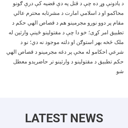
د یادونې وړ ده چې د قتل په دې قضیه کې درې ګونو
محاکمو او د اسلامي امارت د مشرتابه محترم عالي
مقام پر دوو نورو مجرمینو هم د قصاص الهي حکم د
تطبیق امر کړی؛ خو دا چې د مقتولینو ځینې وارثین له
ملک څخه بهر استوګن او دلته موجود نه دي؛ نو د
شرعي احکامو له مخې پر دغه مجرمینو د قصاص الهي
حکم تطبیق د مقتولینو د وارثینو تر حاضرېدو معطل
شو.
LATEST NEWS