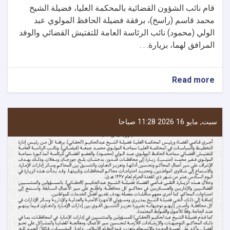
قام نائب الشؤون القضائية بالمحكمة العليا، فضيلة الشيخ
محمد قاسم (راسخ)، برفقة فضيلة الحافظ المولوي عبد
الولي (محمود) نائب الرئاسة العامة للتفتيش القضائي والوفد
المرافق لهما، بزيارة. . .
about
Read more
نائب
الشؤون
القضائية
بالمحكمة
سبت, مايو 16 2026 11:28 صباحا
العليا
يزور
محافظات
تخار
وسمنغان
وفارياب
وسربل
بهدف
متابعة
سير