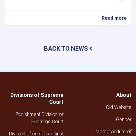
about
Read more
تقرير
موجز
عن
رئاسة
BACK TO NEWS
العلاقات
العامة
والخارجية
والإعلام
في
المحكمة
العليا
خلال
Divisions of Supreme
About
الربع
Court
الثالث
Old Website
من
Punishment Division of
عام
Gender
1447هـ
Supreme Court
ق
Memorandum of
Division of crimes against