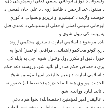
ولسوالۍ د کوزې ابوخانې سیمې فعلي اوسېدونکی دی،
د مقتول عبدالرحمن د ظابط زوی، د علي خان لمسي د
خوست ولایت د عليشیرو او تریزیو ولسوالۍ د کوزې
ابوخانې سیمې اصلي او فعلي اوسېدونکي د عمدي قتل
په پېښه کې نيول شوی و.
یاده موضوع د اسلامي امارت د سترې محکمې اړوند
درې ګونو محاکمو (ابتدائیې، مرافعې او تمیز) لخوا په
خورا دقیق او مکرر ډول وڅېړل شوه؛ چې په پايله کې
پرې د قصاص حکم صادر او تائید شو، وروسته دغه حکم
د اسلامي امارت د زعيم عاليقدر اميرالمؤمنين شيخ
الحديث مولوي هبة الله اخندزاده (حفظه‌الله) حضور ته
د تائید لپاره وړاندې شو.
د عاليقدر اميرالمؤمنين (حفظه‌الله) لخوا هم د دغې
موضوع په اړه د وروستي احتیاط په موخه فوق العاده