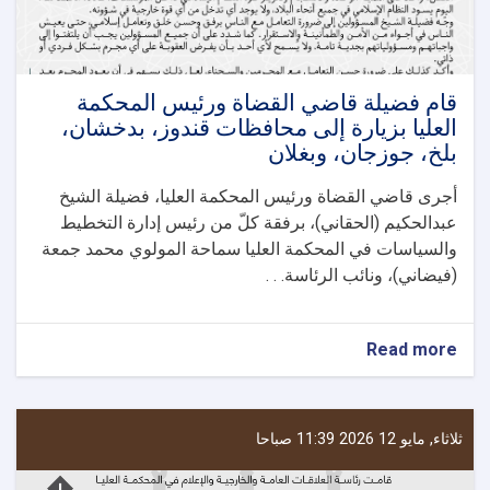
العمل
في
المحاكم
وتحسين
أدائها
قام فضیلة قاضي القضاة ورئيس المحكمة
العليا بزيارة إلى محافظات قندوز، بدخشان،
بلخ، جوزجان، وبغلان
أجرى قاضي القضاة ورئيس المحكمة العليا، فضيلة الشيخ
عبدالحكيم (الحقاني)، برفقة كلّ من رئيس إدارة التخطيط
والسياسات في المحكمة العليا سماحة المولوي محمد جمعة
(فیضاني)، ونائب الرئاسة. . .
about
Read more
قام
فضیلة
قاضي
القضاة
ثلاثاء, مايو 12 2026 11:39 صباحا
ورئيس
المحكمة