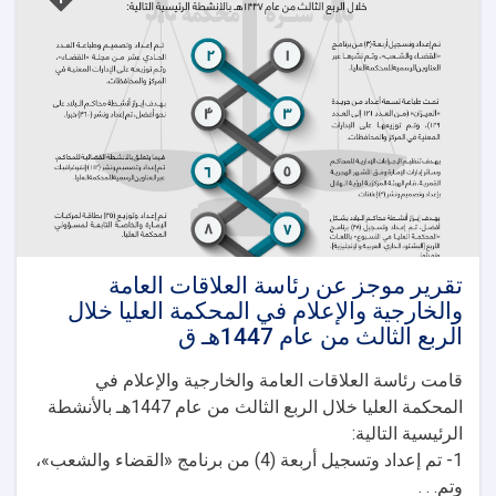
العليا
بزيارة
إلى
محافظات
قندوز،
بدخشان،
بلخ،
جوزجان،
وبغلان
تقرير موجز عن رئاسة العلاقات العامة
والخارجية والإعلام في المحكمة العليا خلال
الربع الثالث من عام 1447هـ ق
قامت رئاسة العلاقات العامة والخارجية والإعلام في
المحكمة العليا خلال الربع الثالث من عام 1447هـ بالأنشطة
الرئيسية التالية:
1- تم إعداد وتسجيل أربعة (4) من برنامج «القضاء والشعب»،
وتم. . .