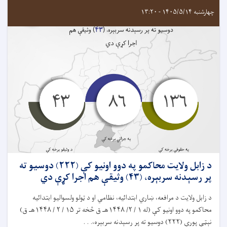
چهارشنبه ۱۴۰۵/۵/۱۴ - ۱۳:۲۰
د زابل ولايت محاکمو په دوو اونيو کې (۲۲۲) دوسیو ته
پر رسېدنه سربېره، (۴۳) وثیقې هم اجرا کړې دي
د زابل ولایت د مرافعه، ښاري ابتدائیه، نظامي او د ټولو ولسواليو ابتدائيه
محاکمو په دوو اونيو کې (له ۱ / ۲/ ۱۴۴۸هـ ق څخه تر ۱۵ / ۲ / ۱۴۴۸هـ ق)
نېټې پورې (۲۲۲) دوسيو ته پر رسېدنه سربېره،. . .