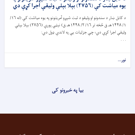
يوه مياشت کې (۲۷۵۶) بېلا بېلې وثیقې اجرا کړې دي
د کابل ښار د سندونو او وثيقو د ثبت شپږو آمريتونو په يوه مياشت کې (له ۱۶/
۱/ ۱۴۴۸هـ ق څخه تر ۱۶/ ۲/ ۱۴۴۸هـ ق) نېټې پورې (۲۷۵۶) بېلا بېلې
وثيقې اجرا کړې دي؛ چې جزئيات يې په لاندې ډول دي:
. . .
نور...
بیا په خبرونو کی