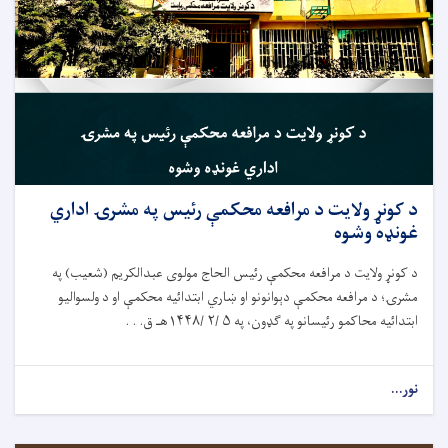
د کونړ ولایت د مرافعه محکمې رئيس په مشرۍ اداري
غونډه وشوه
د کونړ ولایت د مرافعه محکمې رئيس الحاج مولوی عبدالکریم (شعیب) په
مشرۍ؛ د مرافعه محکمې دېوانونو او ښاري ابتدائيه محکمې او د ولسوالیو
ابتدائيه محاکمو رئيسانو په ګډون، په ۵ /۲ /۱۴۴۸هـ ق. . .
نور...