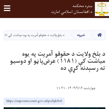
ستره محکمه
tion
د افغانستان اسلامي امارت
اصلي
منځپانګه
دانګل
HOME
خبرونه
د بلخ ولایت د حقوقو آمریت په یوه میاشت کې (۱۱۸۱) عرض‌پاڼو او دوسيو ته رسېدنه کړې ده
د بلخ ولایت د حقوقو آمریت په یوه
میاشت کې (۱۱۸۱) عرض‌پاڼو او دوسيو
ته رسېدنه کړې ده
چهارشنبه ۱۴۰۴/۹/۱۲ - ۱۱:۲۱
https://supremecourt.gov.af/ps/kjk9o0