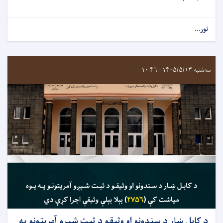
نور...
سه‌شنبه ۱۴۰۵/۵/۱۳ - ۱۰:۴۶
د کابل ښار د سندونو او وثیقو د ثبت شپږو آمریتونو په