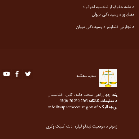
د عامه حقوقو او شخصیه احوالو د
قضایاوو د رسیده‌ګۍ دیوان
د تجارتي قضایاوو د رسیده‌ګۍ دیوان
Youtube
Facebook
Twitter
ستره محکمه
پته:
چهارراهی صحت عامه، کابل، افغانستان
د معلومات څانګه:
2263 230 20 (0)93+
بریښنالیک:
info@supremecourt.gov.af
زمونږ د موقعیت لیدلو لپاره
دلته کلیک وکړی