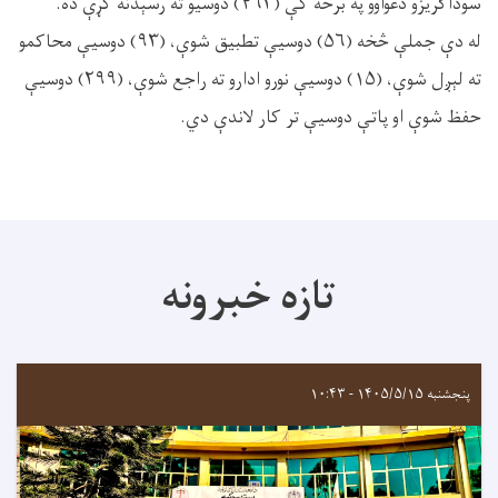
سوداګریزو دعواوو په برخه کې (۴۶۳) دوسيو ته رسېدنه کړې ده.
له دې جملې څخه (۵۶) دوسيې تطبيق شوې، (۹۳) دوسيې محاکمو
ته لېږل شوې، (۱۵) دوسيې نورو ادارو ته راجع شوې، (۲۹۹) دوسيې
حفظ شوې او پاتې دوسیې تر کار لاندې دي.
تازه خبرونه
پنجشنبه ۱۴۰۵/۵/۱۵ - ۱۰:۴۳