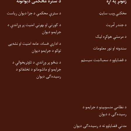
زمونږ په اړه
د ستره محکمی دیوانونه
مخکنې ویب سایټ
د سترې محکمې د جزا دیوان ریاست
د جندر آمریت
د کورني او بهرني امنیت پر وړاندې د
جرایمو دیوان
د مرستې هوکړه لیک
د اداري فساد، عامه امنیت او نشه‌یی
سندونه او نور معلومات
توکو د جرایمو دیوان
د قضایاوو د سمبالښت سیسټم
د ښځو پر وړاندې د تاوتریخوالي د
جرایمو او ماشومانو د تخلفاتو د
رسیده‌ګۍ دیوان
د نظامي منسوبینو د جرایمو د
رسیده‌ګۍ د دیوان
مدني قضایاوو ته د رسیده‌ګۍ دیوان