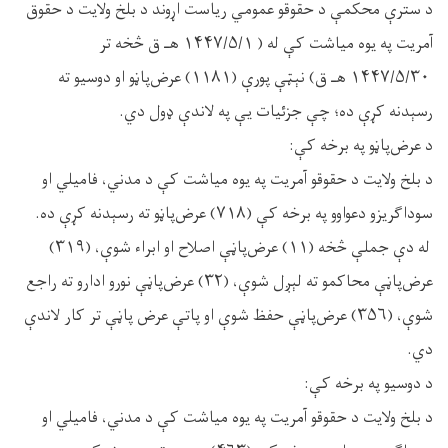
د سترې محکمې د حقوقو عمومي ریاست اړوند د بلخ ولایت د حقوق
آمریت په یوه میاشت کې له ( ۱۴۴۷/۵/۱ هـ ق څخه تر
۱۴۴۷/۵/۳۰ هـ ق) نېټې پورې (۱۱۸۱) عرض‌پاڼو او دوسيو ته
رسېدنه کړې د‎ه؛ چې جزئيات يې په لاندې ډول دي.
د عرض‌پاڼو په برخه کې:
د بلخ ولایت د حقوقو آمریت په یوه میاشت کې د مدني، فاميلي او
سوداګریزو دعواوو په برخه کې (۷۱۸) عرض‌پاڼو ته رسېدنه کړې ده.
له دې جملې څخه (۱۱) عرض‌پاڼې اصلاح او ابراء شوې، (۳۱۹)
عرض‌پاڼې محاکمو ته لېږل شوې، (۳۲) عرض‌پاڼې نورو ادارو ته راجع
شوې، (۳۵۶) عرض‌پاڼې حفظ شوې او پاتې عرض پاڼې تر کار لاندې
دي.
د دوسيو په برخه کې:
د بلخ ولایت د حقوقو آمریت په یوه میاشت کې د مدني، فاميلي او