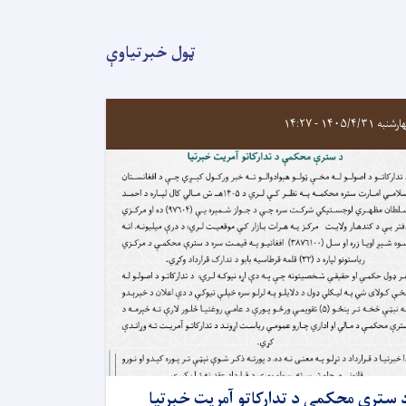
ټول خبرتیاوې
به ۱۴۰۵/۴/۳۱ - ۱۴:۲۷
 سترې محکمې د تدارکاتو آمريت خبرتیا