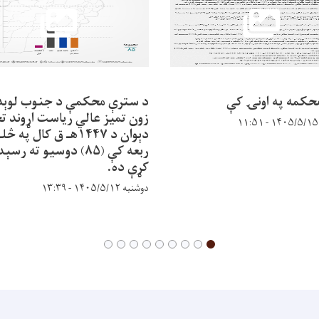
حکمه په اونۍ کې
د سترې محکمې د جنوب لوېد
زون تمیز عالي ریاست اړوند ت
دېوان د ۱۴۴۷هـ ق کال په 
ربعه کې (۸۵) دوسیو ته رسې
کړې ده.
دوشنبه ۱۴۰۵/۵/۱۲ - ۱۳:۳۹