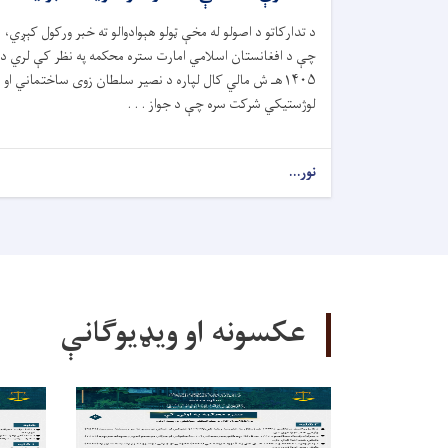
د تدارکاتو د اصولو له مخې ټولو هېوادوالو ته خبر ورکول کېږي،
چې د افغانستان اسلامي امارت ستره محکمه په نظر کې لري د
۱۴۰۵هـ ش مالي کال لپاره د نصیر سلطان زوی ساختماني او
لوژستیکي شرکت سره چې د جواز . . .
نور...
عکسونه او ویډیوګانې