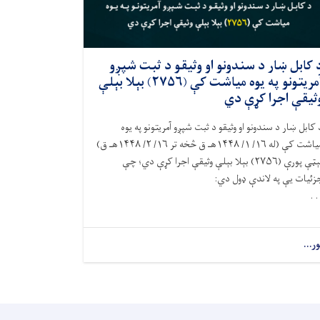
 کابل ښار د سندونو او وثیقو د ثبت شپږو
آمریتونو په يوه مياشت کې (۲۷۵۶) بېلا بېلې
ثیقې اجرا کړې دي
 کابل ښار د سندونو او وثيقو د ثبت شپږو آمريتونو په يوه
مياشت کې (له ۱۶/ ۱/ ۱۴۴۸هـ ق څخه تر ۱۶/ ۲/ ۱۴۴۸هـ ق)
نېټې پورې (۲۷۵۶) بېلا بېلې وثيقې اجرا کړې دي؛ چې
زئيات يې په لاندې ډول دي:
. .
ور...