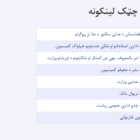
چټک لینکونه
فغانستان د عدلی سکتور د ملا تړ پروګرام
 اداری اصلاحاتو او ملکی خدمتونو خپلواک کمیسیون
 امر بالمعروف، نهي عن المنکر او شکایتونو د اورېدلو وزارت
 بشر د حقوقو کمیسیون
 عدلیی وزارت
 نریوال بانک
 چارو اداري عمومی ریاست
وی څارنوالی