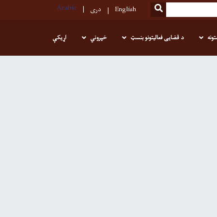
Arabic
SEARCH
English
دری
تونه
د قضایی فعالیتونو بنسټ
خپروني
اړیکې