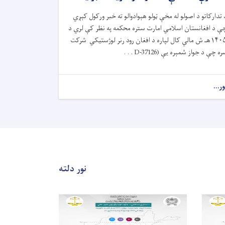
 تدارکاتو د اصولو له مخې ټولو هېوادوالو ته خبر ورکول کېږي
ې د افغانستان اسلامي امارت ستره محکمه په نظر کې لري د
۱۴۰۵هـ ش مالي کال لپاره د افغان رود رنر لوژستیکي شرکت
ه چې د جواز شمېره یې (D-37126 . . .
ور...
نور دلته