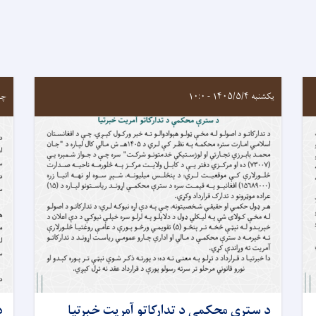
یکشنبه ۱۴۰۵/۵/۴ - ۱۰:۰
چهارشن
د سترې محکمې د تدارکاتو آمريت خبرتيا
د