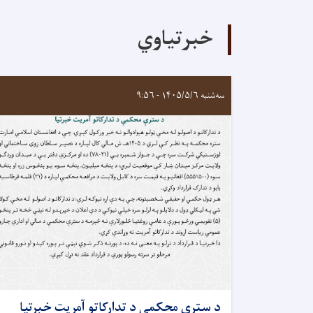
خبرتیاوي
سه‌شنبه ۱۴۰۵/۵/۶ - ۹:۵۶
د سترې محکمې د تدارکاتو آمريت خبرتيا