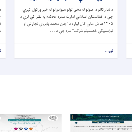
د تدارکاتو د اصولو له مخې ټولو هېوادوالو ته خبر ورکول کېږي،
د
چې د افغانستان اسلامي امارت ستره محکمه په نظر کې لري د
چ
۱۴۰۵هـ ش مالي کال لپاره د "جان محمد بابرزي تجارتي او
لوژستیکي خدمتونو شرکت" سره چې د . . .
سر
نور...
ن