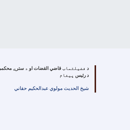
د
فضیلتماب
قاضي القضات او
د
ستر
ې
محکمې
د
رئیس
پیغام
شیخ الحدیث مولوي عبدالحکیم حقاني