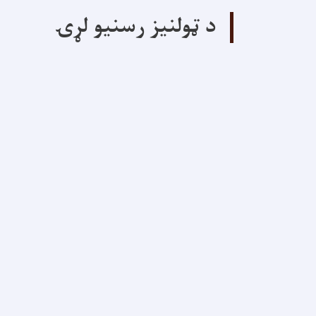
د ټولنیز رسنیو لړۍ