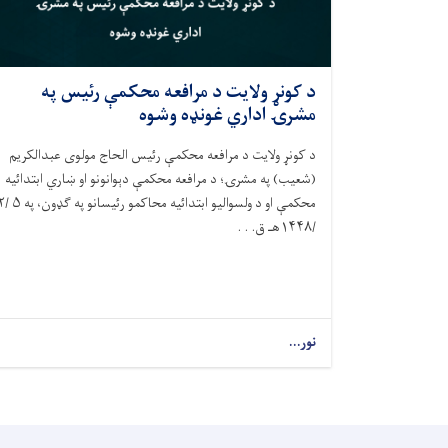
د کونړ ولایت د مرافعه محکمې رئيس په
مشرۍ اداري غونډه وشوه
د کونړ ولایت د مرافعه محکمې رئيس الحاج مولوی عبدالکریم
(شعیب) په مشرۍ؛ د مرافعه محکمې دېوانونو او ښاري ابتدائيه
محکمې او د ولسوالیو ابتدائيه محاکمو رئ
/۱۴۴۸هـ ق. . .
نور...