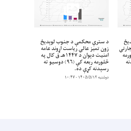
يځ
د سترې محکمې د جنوب لوېديځ
د سترې محک
جارتي
زون تمیز عالي ریاست اړوند عامه
زون تمیز عال
څلورمه
امنيت دېوان د ۱۴۴۷هـ ق کال په
دنه
څلورمه ربعه کې (۹۶) دوسیو ته
رسېدنه کړې ده.
کړې ده.
دوشنبه ۱۴۰۵/۵/۱۲ - ۱۰:۴۷
دوشنبه ۱۴۰۵/۵/۱۲ - ۱۰:۳۵