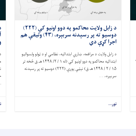
د زابل ولايت محاکمو په دوو اونيو کې (۲۲۲)
د
دوسیو ته پر رسېدنه سربېره، (۴۳) وثیقې هم
اجرا کړې دي
و
د زابل ولایت د مرافعه، ښاري ابتدائیه، نظامي او د ټولو ولسواليو
د
ابتدائيه محاکمو په دوو اونيو کې (له ۱ / ۲/ ۱۴۴۸هـ ق څخه تر
يسانو په ګډون، په ۵ /۲
۱۵ / ۲ / ۱۴۴۸هـ ق) نېټې پورې (۲۲۲) دوسيو ته پر رسېدنه
سربېره،. . .
ج
 .
نور...
ن