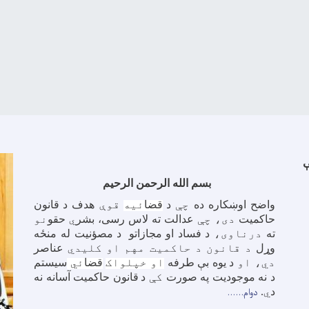
بسم الله الرحمن الرحیم
واضح اوښکاره ده
چې
د
قضا
ئیه
قوې
هدف د
قانون
حاکمیت
دی، چې
عدالت ته لاس رسی، بشر
ي
حقو
نو
ته
درناوی،
د
فساد او
مجازاتو
د
مصؤنیت له منځه
وړل
د قانون د حاکمیت مهم او کلیدي
عناصر
دي، او
د
یوه بې طرفه
او خپلواک
قضا
ئي
سیستم
د نه موجودیت په صورت
کې
د
قانون حاکمیت آسانه نه
دوام......
د
ي
.