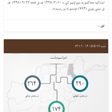
ابتدائيه محاکمو په دوو اونيو کې د ۱۰/ ۲/ ۱۴۴۸ هـ ق څخه ۲۲ /۲ / ۱۴۴۸ هـ
ق نېټې پورې (۷۸۴) دوسيو ته پر رسېدنه. . .
نور...
شنبه ۱۴۰۵/۵/۱۷ - ۱۴:۱۶