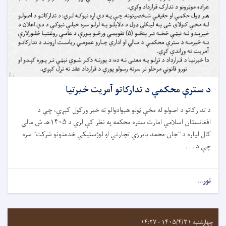
د سترې محکمې د تدارکاتو آمريت خبرتيا
د تدارکاتو د اصولو له مخې ټولو هېوادوالو ته خبر ورکول کېږي، چې د
افغانستان اسلامي امارت ستره محکمه په نظر کې لري د ۱۴۰۵هـ ش مالي
کال لپاره د "جان محمد بابرزي تجارتي او لوژستیکي خدمتونو شرکت" سره
چې د . . .
نور...
چهارشنبه ۱۴۰۵/۴/۳۱ - ۱۴:۲۷