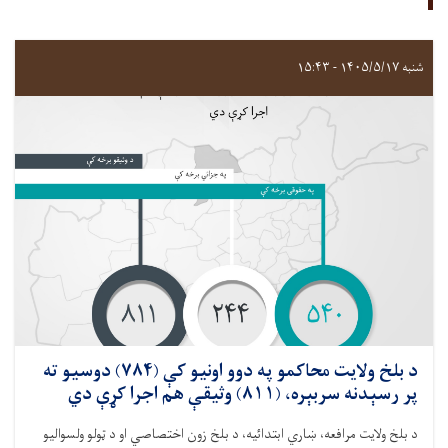
شنبه ۱۴۰۵/۵/۱۷ - ۱۵:۴۳
د بلخ ولايت محاکمو په دوو اونيو کې (۷۸۴) دوسیو ته
پر رسېدنه سربېره، (۸۱۱) وثیقې هم اجرا کړې دي
د بلخ ولايت مرافعه، ښاري ابتدائیه، د بلخ زون اختصاصي او د ټولو ولسواليو