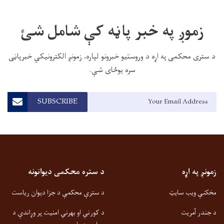
زموږ په خبر پاڼه کې شامل شئ
د ستری محکمی په اړه د وروستیو خبرونو لپاره، زمونږ الکترونیکي خبرپاڼی
سره یوځای شې.
Email Address
SUBSCRIBE
زمونږ په اړه
د ستره محکمی دیوانونه
مخکنې ویب سایټ
د سترې محکمې د جزا دیوان ریاست
د جندر آمریت
د کورني او بهرني امنیت پر وړاندې د