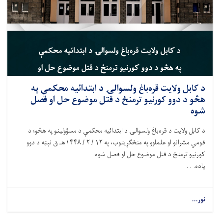
د کابل ولايت قره‌باغ ولسوالۍ د ابتدائیه محکمې په
هڅو د دوو کورنیو ترمنځ د قتل موضوع حل او فصل
شوه
د کابل ولایت د قره‌باغ ولسوالۍ د ابتدائیه محکمې د مسؤولینو په هڅو؛ د
قومي مشرانو او علماوو په منځګړیتوب، په ۱۲ / ۲ / ۱۴۴۸هـ ق نېټه د دوو
کورنیو ترمنځ د قتل موضوع حل او فصل شوه.
یاده. . .
نور...