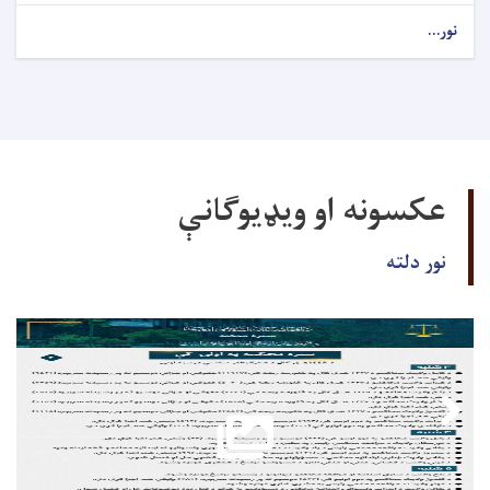
نور...
عکسونه او ویډیوګانې
نور دلته