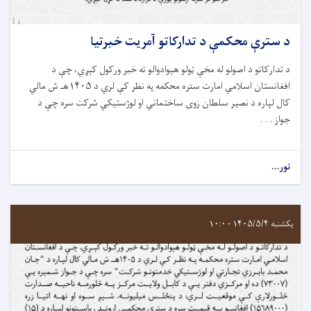
د سترې محکمې د تدارکاتو آمريت خبرتيا
د تدارکاتو د اصولو له مخې ټولو هېوادوالو ته خبر ورکول کېږي، چې د
افغانستان اسلامي امارت ستره محکمه په نظر کې لري د ۱۴۰۵هـ ش مالي
کال لپاره د نصیر سلطان زوی ساختماني او لوژستیکي شرکت سره چې د
جواز . . .
نور...
یکشنبه ۱۴۰۵/۵/۴ - ۱۰:۰