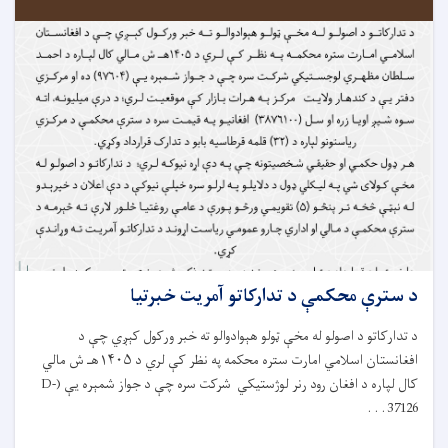
د سترې محکمې د تدارکاتو آمريت خبرتیا
د تدارکاتو د اصولو له مخې ټولو هېوادوالو ته خبر ورکول کېږي چې د
افغانستان اسلامي امارت ستره محکمه په نظر کې لري د ۱۴۰۵هـ ش مالي
کال لپاره د افغان رود رنر لوژستیکي شرکت سره چې د جواز شمېره یې (D-
37126 . . .