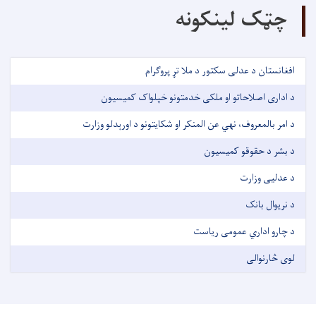
چټک لینکونه
افغانستان د عدلی سکتور د ملا تړ پروګرام
د اداری اصلاحاتو او ملکی خدمتونو خپلواک کمیسیون
د امر بالمعروف، نهي عن المنکر او شکایتونو د اورېدلو وزارت
د بشر د حقوقو کمیسیون
د عدلیی وزارت
د نریوال بانک
د چارو اداري عمومی ریاست
لوی څارنوالی