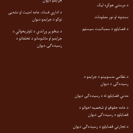
جرایمو دیوان
د مرستې هوکړه لیک
د اداري فساد، عامه امنیت او نشه‌یی
سندونه او نور معلومات
توکو د جرایمو دیوان
د قضایاوو د سمبالښت سیسټم
د ښځو پر وړاندې د تاوتریخوالي د
جرایمو او ماشومانو د تخلفاتو د
رسیده‌ګۍ دیوان
د نظامي منسوبینو د جرایمو د
رسیده‌ګۍ د دیوان
مدني قضایاوو ته د رسیده‌ګۍ دیوان
د عامه حقوقو او شخصیه احوالو د
قضایاوو د رسیده‌ګۍ دیوان
د تجارتي قضایاوو د رسیده‌ګۍ دیوان