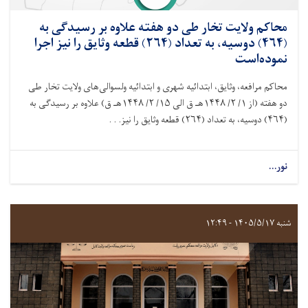
محاکم ولايت تخار طی دو هفته علاوه بر رسيدگی به
(۴۶۴) دوسیه، به تعداد (۲۶۴) قطعه وثایق را نیز اجرا
نموده‌است
محاکم مرافعه، وثايق، ابتدائیه شهرى و ابتدائیه ولسوالى‌های ولایت تخار طی
دو هفته (از ۱/ ۲/ ۱۴۴۸هـ ق الى ۱۵/ ۲/ ۱۴۴۸هـ ق) علاوه بر رسيدگی به
(۴۶۴) دوسیه، به تعداد (۲۶۴) قطعه وثایق را نیز. . .
نور...
شنبه ۱۴۰۵/۵/۱۷ - ۱۲:۴۹