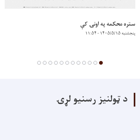
ستره محکمه په اونۍ کې
پنجشنبه ۱۴۰۵/۵/۱۵ - ۱۱:۵۴
د ټولنیز رسنیو لړۍ