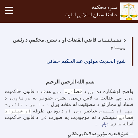
ستره محکمه
tion
د افغانستان اسلامي امارت
اصلي
منځپانګه
د
فضیلتماب
قاضي القضات او
د
ستر
ې
محکمې د
رئیس
دانګل
پیغام
شیخ الحدیث مولوي عبدالحکیم حقاني
بسم الله الرحمن الرحیم
واضح اوښکاره ده
چې
د
قضا
ئیه
قوې
هدف د
قانون حاکمیت
دی، چې
عدالت ته لاس رسی، بشر
ي
حقو
نو
ته
درناوی،
د
فساد او
مجازاتو
د
مصؤنیت له منځه وړل
د قانون د حاکمیت
مهم او کلیدي
عناصر
دي، او
د
یوه بې طرفه
او خپلواک
قضا
ئي
سیستم د نه موجودیت په صورت
کې
د
قانون حاکمیت
دوام......
آسانه نه د
ي
.
شیخ الحدیث مولوي عبدالحکیم حقاني