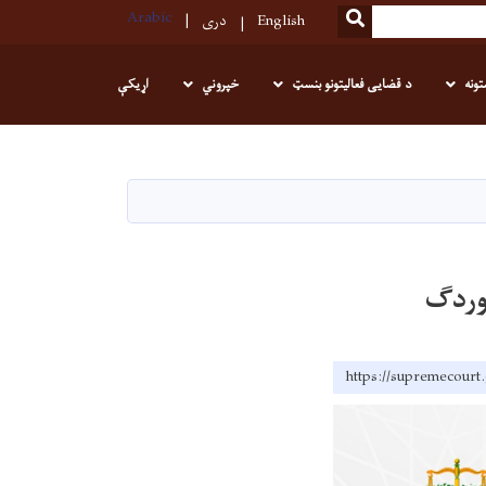
Arabic
SEARCH
English
دری
تونه
د قضایی فعالیتونو بنسټ
خپروني
اړیکې
وردگ
https://supremecourt