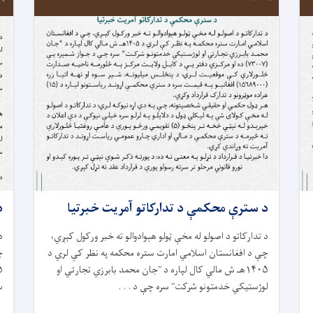
د سترې محکمې د تدارکاتو آمريت خبرتيا
د
د تدارکاتو د اصولو له مخې ټولو هېوادوالو ته خبر ورکول کېږي،
د
چې د افغانستان اسلامي امارت ستره محکمه په نظر کې لري د
چ
۱۴۰۵هـ ش مالي کال لپاره د "جان محمد بابرزي تجارتي او
لوژستیکي خدمتونو شرکت" سره چې د . . .
سر