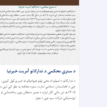
د سترې محکمې د تدارکاتو آمريت خبرتيا
د تدارکاتو د اصولو له مخې ټولو هېوادوالو ته خبر ورکول کېږي،
چې د افغانستان اسلامي امارت ستره محکمه په نظر کې لري د
۱۴۰۵هـ ش مالي کال لپاره د نصیر سلطان زوی ساختماني او
لوژستیکي شرکت سره چې د جواز . . .