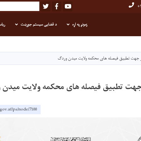
Twitter
Facebook
Youtube
Search
+9
زمونږ په اړه
د قضایی سیستم جوړښت
ریاس
اصلي
منځپانګه
دانګل
جهت تطبیق فیصله های محکمه ولایت میدن وردگ
هت تطبیق فیصله های محکمه ولایت میدن 
.gov.af/ps/node/7100