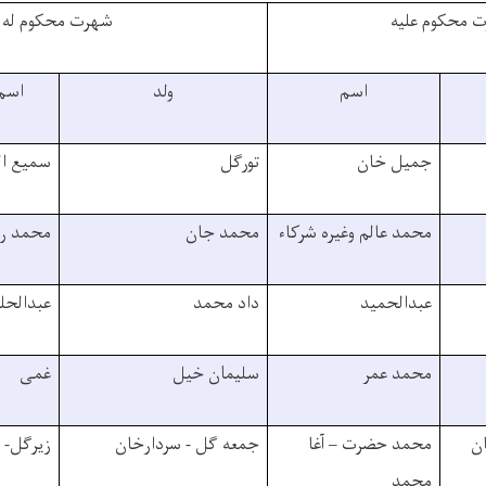
 محکوم علیه
شهرت محکوم له
اسم
ولد
اسم
جمیل خان
تورگل
سمیع ال
محمد عالم وغیره شرکاء
محمد جان
محمد رح
عبدالحمید
داد محمد
عبدالحل
محمد عمر
سلیمان خیل
غمی
ن
محمد حضرت – آغا
جمعه گل - سردارخان
زیرگل- 
محمد