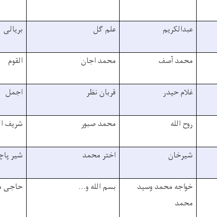
عبدالکریم
علم گل
بریالی
محمد آصف
محمد اجان
القوم
غلام حیدر
قربان نظر
اجمل
روح الله
محمد صبور
شریف ال
شیرخان
اختر محمد
شیر پاچ
خواجه محمد وسید
بسم الله و...
حاجی مح
محمد