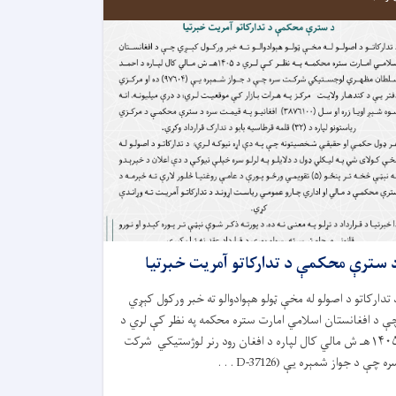
 سترې محکمې د تدارکاتو آمريت خبرتیا
 تدارکاتو د اصولو له مخې ټولو هېوادوالو ته خبر ورکول کېږي
ې د افغانستان اسلامي امارت ستره محکمه په نظر کې لري د
۱۴۰۵هـ ش مالي کال لپاره د افغان رود رنر لوژستیکي شرکت
ه چې د جواز شمېره یې (D-37126 . . .