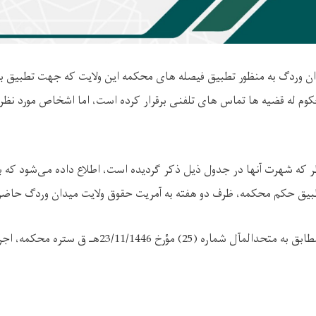
ن
وردگ
به منظور تطبیق فیصله
های
محکمه این ولایت که جهت تطبیق به 
حکوم له قضیه ها تماس های تلفنی برقرار کرده است، اما اشخاص مورد نظر 
ظر که شهرت آنها در جدول ذیل ذکر گردیده است
،
اطلاع داده می‌شود که بع
یق حکم محکمه، ظرف دو هفته به آمریت حقوق ولایت مید
ا
ن وردگ حاضر 
 (25) مؤرخ 23/11/1446هـ ق ستره محکمه، اجراآت خواهد نمود