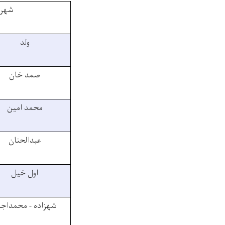
شهرت
ولد
صمد خان
محمد امین
عبدالحنان
اول خیل
شهزاده - محمداجا