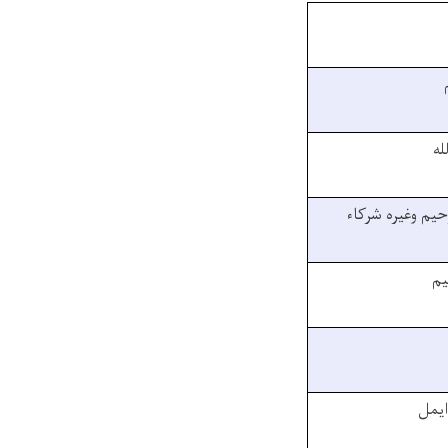
له
یم وغیره شرکاء
یم
ایمل