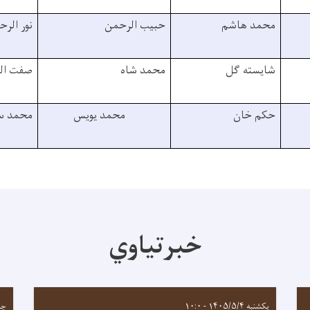
محمد هاشم
حبیب الرحمن
نور الر
شایسته گل
محمد شاه
صفت الل
حکم خان
محمد یویس
محمد س
خبرتیاوي
یکشنبه ۱۴۰۵/۵/۴ - ۱۰:۰
چهارشن