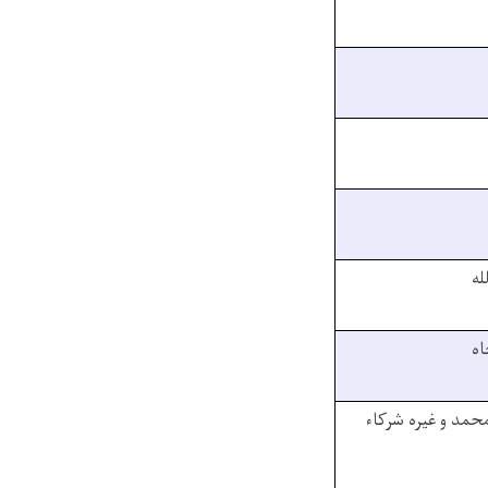
له
اه
مد و غیره شرکاء