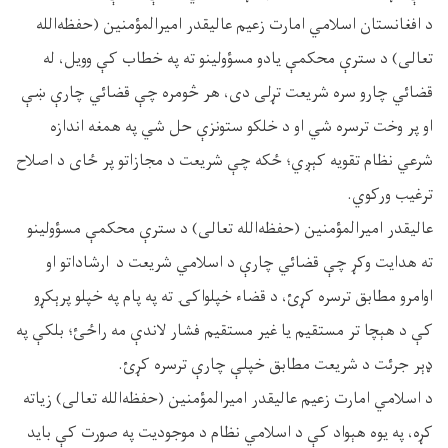
د افغانستان اسلامي امارت زعیم عالیقدر امیرالمؤمنین (حفظه‌الله
تعالی) د سترې محکمې یادو مسؤولینو ته په خطاب کې وویل، له
قضائي چارو سره شریعت تړلی دی، هر څومره چې قضائي چارې ښې
او پر وخت ترسره شي او د خلکو ستونزې حل شي په همغه اندازه
شرعي نظام تقویه کېږي؛ ځکه چې شریعت د مجازاتو پر ځای د اصلاح
ترغیب ورکوي.
عالیقدر امیرالمؤمنین (حفظه‌الله تعالی) د سترې محکمې مسؤولینو
ته هدایت وکړ چې قضائي چارې د اسلامي شریعت د ارشاداتو او
اوامرو مطابق ترسره کړئ، د قضاء خپلواکۍ ته په پام په خپلو پرېکړو
کې د هېچا تر مستقیم یا غیر مستقیم فشار لاندې مه راځئ؛ بلکې په
ډېر جرئت د شریعت مطابق خپلې چارې ترسره کړئ.
د اسلامي امارت زعیم عالیقدر امیرالمؤمنین (حفظه‌الله تعالی) زیاته
کړه، په یوه هېواد کې د اسلامي نظام د موجودیت په صورت کې باید