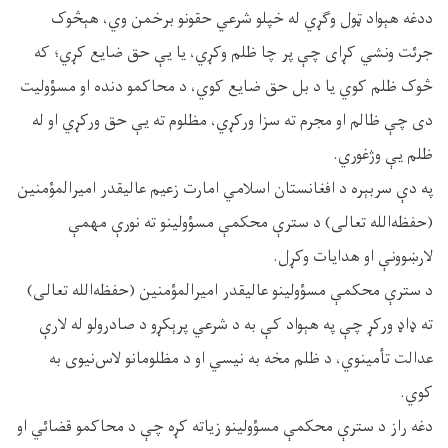
ددغه هېواد ټول وګړي له خپلو شرعي حقونو برخمن وي، هېڅوک
جرئت ونشي کړای چې پر چا ظلم وکړي، یا یې حق ضایع کړي؛ که
څوک ظلم کوي یا د بل حق ضایع کوي، د محاکمو دنده او مسؤولیت
دی چې ظالم او مجرم ته سزا ورکړي، مظلوم ته یې حق ورکړي او له
ظلم یې وژغوري.
په دې سربېره د افغانستان اسلامي امارت زعیم عالیقدر امیرالمؤمنین
(حفظه‌الله تعالی) د سترې محکمې مسؤولینو ته نورې مهمې
لارښوونې او هدایات وکړل.
د سترې محکمې مسؤولینو عالیقدر امیرالمؤمنین (حفظه‌الله تعالی)
ته ډاډ ورکړ چې په هېواد کې به د شرعي پرېکړو د صادرولو له لارې
عدالت تأمینوي، د ظلم مخه به نیسي او د مظلومانو لاس‌نیوی به
کوي.
دغه راز د سترې محکمې مسؤولینو زیاته کړه چې د محاکمو قضائي او