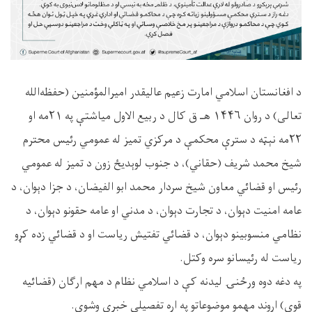
د افغانستان اسلامي امارت زعیم عالیقدر امیرالمؤمنین (حفظه‌الله
تعالی) د روان ۱۴۴۶ هـ ق کال د ربیع الاول میاشتې په ۲۱مه او
۲۲مه نېټه د سترې محکمې د مرکزي تمیز له عمومي رئیس محترم
شیخ محمد شریف (حقاني)، د جنوب لوېدیځ زون د تمیز له عمومي
رئیس او قضائي معاون شیخ سردار محمد ابو الفیضان، د جزا دېوان، د
عامه امنیت دېوان، د تجارت دېوان، د مدني او عامه حقونو دېوان، د
نظامي منسوبینو دېوان، د قضائي تفتیش ریاست او د قضائي زده کړو
ریاست له رئیسانو سره وکتل.
په دغه دوه ورځنۍ لیدنه کې د اسلامي نظام د مهم ارګان (قضائیه
قوې) اړوند مهمو موضوعاتو په اړه تفصیلي خبرې وشوې.