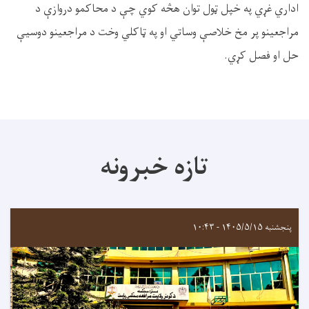
اداري غړي په خپل ټول توان هڅه کوي چې د محاکمو دروازې د
مراجعینو پر مخ خلاصې وساتي او په ټاکلي وخت د مراجعینو دوسیې
حل او فصل کړي.
تازه خبرونه
پنجشنبه ۱۴۰۵/۵/۱۵ - ۱۰:۴۳