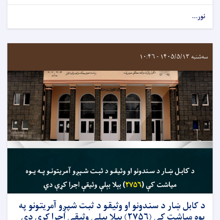
نور...
سه‌شنبه ۱۴۰۵/۵/۱۳ - ۱۰:۴۶
د کابل ښار د سندونو او وثیقو د ثبت شپږو آمریتونو په
يوه مياشت کې (۲۷۵۶) بېلا بېلې وثیقې اجرا کړې دي