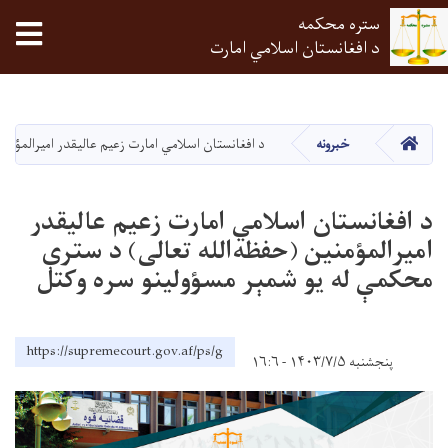
ستره محکمه
tion
د افغانستان اسلامي امارت
اصلي
منځپانګه
دانګل
HOME
خبرونه
د افغانستان اسلامي امارت زعیم عالیقدر امیرالمؤمن
د افغانستان اسلامي امارت زعیم عالیقدر
امیرالمؤمنین (حفظه‌الله تعالی) د سترې
محکمې له یو شمېر مسؤولینو سره وکتل
https://supremecourt.gov.af/ps/g
پنجشنبه ۱۴۰۳/۷/۵ - ۱۶:۶