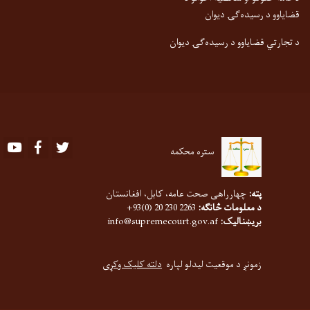
قضایاوو د رسیده‌ګۍ دیوان
د تجارتي قضایاوو د رسیده‌ګۍ دیوان
Youtube
Facebook
Twitter
ستره محکمه
پته:
چهارراهی صحت عامه، کابل، افغانستان
د معلومات څانګه:
2263 230 20 (0)93+
بریښنالیک:
info@supremecourt.gov.af
زمونږ د موقعیت لیدلو لپاره
دلته کلیک وکړی