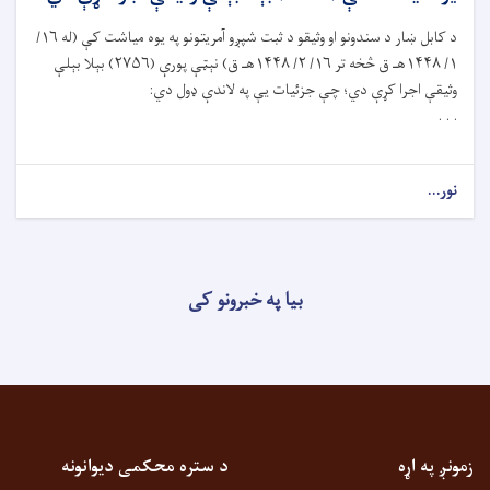
د کابل ښار د سندونو او وثيقو د ثبت شپږو آمريتونو په يوه مياشت کې (له ۱۶/
۱/ ۱۴۴۸هـ ق څخه تر ۱۶/ ۲/ ۱۴۴۸هـ ق) نېټې پورې (۲۷۵۶) بېلا بېلې
وثيقې اجرا کړې دي؛ چې جزئيات يې په لاندې ډول دي:
. . .
نور...
بیا په خبرونو کی
زمونږ په اړه
د ستره محکمی دیوانونه