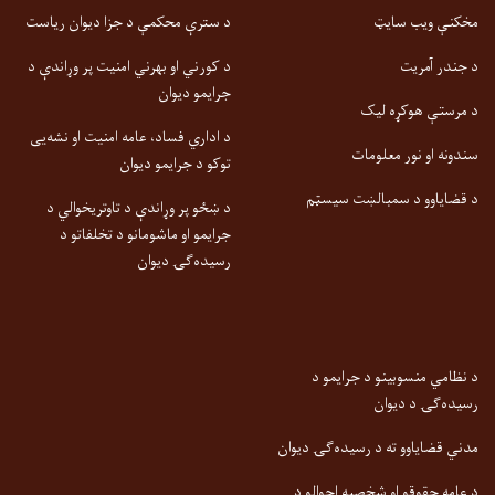
مخکنې ویب سایټ
د سترې محکمې د جزا دیوان ریاست
د جندر آمریت
د کورني او بهرني امنیت پر وړاندې د
جرایمو دیوان
د مرستې هوکړه لیک
د اداري فساد، عامه امنیت او نشه‌یی
سندونه او نور معلومات
توکو د جرایمو دیوان
د قضایاوو د سمبالښت سیسټم
د ښځو پر وړاندې د تاوتریخوالي د
جرایمو او ماشومانو د تخلفاتو د
رسیده‌ګۍ دیوان
د نظامي منسوبینو د جرایمو د
رسیده‌ګۍ د دیوان
مدني قضایاوو ته د رسیده‌ګۍ دیوان
د عامه حقوقو او شخصیه احوالو د