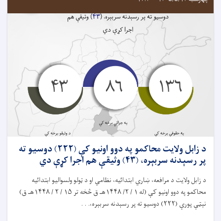
د زابل ولايت محاکمو په دوو اونيو کې (۲۲۲) دوسیو ته
پر رسېدنه سربېره، (۴۳) وثیقې هم اجرا کړې دي
د زابل ولایت د مرافعه، ښاري ابتدائیه، نظامي او د ټولو ولسواليو ابتدائيه
محاکمو په دوو اونيو کې (له ۱ / ۲/ ۱۴۴۸هـ ق څخه تر ۱۵ / ۲ / ۱۴۴۸هـ ق)
نېټې پورې (۲۲۲) دوسيو ته پر رسېدنه سربېره،. . .