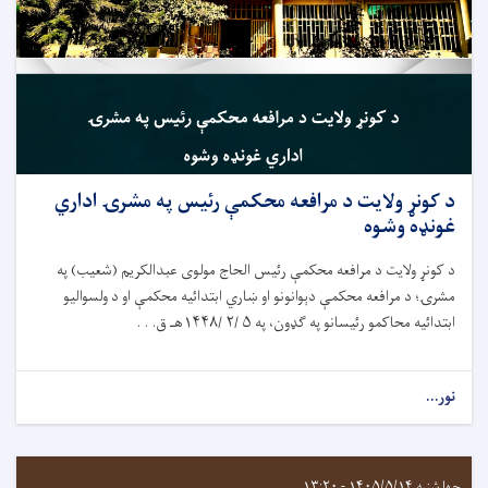
د کونړ ولایت د مرافعه محکمې رئيس په مشرۍ اداري
غونډه وشوه
د کونړ ولایت د مرافعه محکمې رئيس الحاج مولوی عبدالکریم (شعیب) په
مشرۍ؛ د مرافعه محکمې دېوانونو او ښاري ابتدائيه محکمې او د ولسوالیو
ابتدائيه محاکمو رئيسانو په ګډون، په ۵ /۲ /۱۴۴۸هـ ق. . .
نور...
چهارشنبه ۱۴۰۵/۵/۱۴ - ۱۳:۲۰