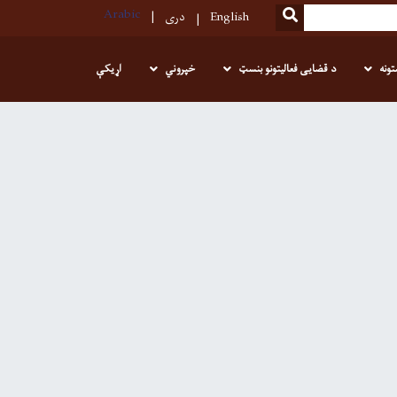
Arabic
SEARCH
English
دری
تونه
د قضایی فعالیتونو بنسټ
خپروني
اړیکې