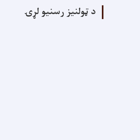
د ټولنیز رسنیو لړۍ