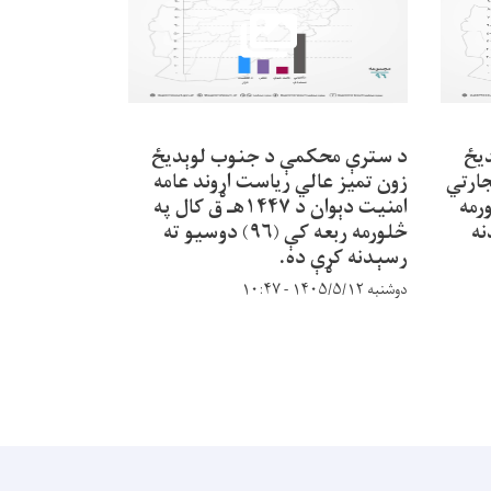
يځ
د سترې محکمې د جنوب لوېديځ
د سترې محک
جارتي
زون تمیز عالي ریاست اړوند عامه
زون تمیز عال
څلورمه
امنيت دېوان د ۱۴۴۷هـ ق کال په
دنه
څلورمه ربعه کې (۹۶) دوسیو ته
رسېدنه کړې ده.
کړې ده.
دوشنبه ۱۴۰۵/۵/۱۲ - ۱۰:۴۷
دوشنبه ۱۴۰۵/۵/۱۲ - ۱۰:۳۵