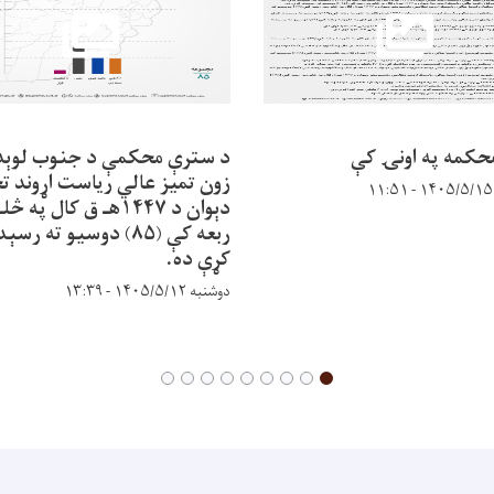
حکمه په اونۍ کې
د سترې محکمې د جنوب لوېد
زون تمیز عالي ریاست اړوند ت
دېوان د ۱۴۴۷هـ ق کال په 
ربعه کې (۸۵) دوسیو ته رسې
کړې ده.
دوشنبه ۱۴۰۵/۵/۱۲ - ۱۳:۳۹