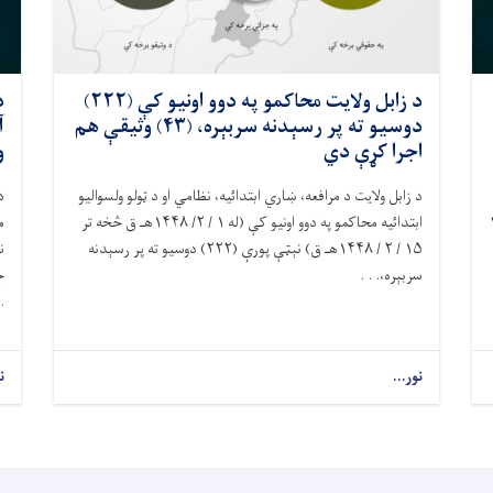
د زابل ولايت محاکمو په دوو اونيو کې (۲۲۲)
د
دوسیو ته پر رسېدنه سربېره، (۴۳) وثیقې هم
اجرا کړې دي
و
د زابل ولایت د مرافعه، ښاري ابتدائیه، نظامي او د ټولو ولسواليو
د
ابتدائيه محاکمو په دوو اونيو کې (له ۱ / ۲/ ۱۴۴۸هـ ق څخه تر
يسانو په ګډون، په ۵ /۲
۱۵ / ۲ / ۱۴۴۸هـ ق) نېټې پورې (۲۲۲) دوسيو ته پر رسېدنه
سربېره،. . .
ج
 .
نور...
ن