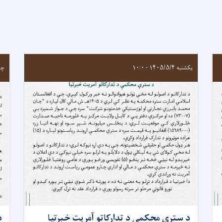
یکشنبه ۱۴۰۵/۵/۴ - ۱۰:۰
چهارشن
د سترې محکمې د تدارکاتو آمريت خبرتيا
د