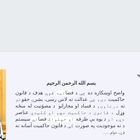
بسم الله الرحمن الرحیم
واضح اوښکاره ده
چې
د
قضا
ئیه
قوې
هدف د
قانون
حاکمیت
دی، چې
عدالت ته لاس رسی، بشر
ي
حقو
نو
ته
درناوی،
د
فساد او
مجازاتو
د
مصؤنیت له منځه
وړل
د قانون د حاکمیت مهم او کلیدي
عناصر
دي، او
د
یوه بې طرفه
او خپلواک
قضا
ئي
سیستم
د نه موجودیت په صورت
کې
د
قانون حاکمیت آسانه نه
دوام......
د
ي
.