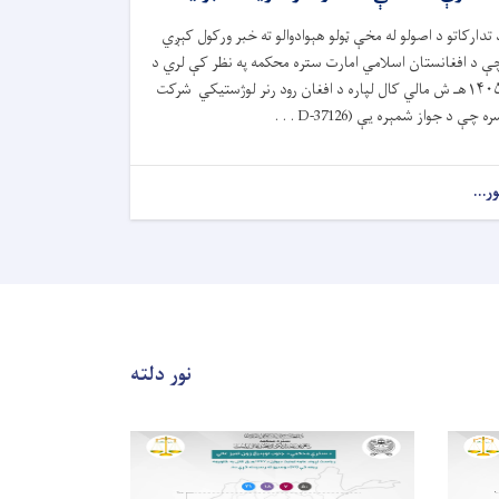
 تدارکاتو د اصولو له مخې ټولو هېوادوالو ته خبر ورکول کېږي
ې د افغانستان اسلامي امارت ستره محکمه په نظر کې لري د
۱۴۰۵هـ ش مالي کال لپاره د افغان رود رنر لوژستیکي شرکت
ه چې د جواز شمېره یې (D-37126 . . .
ور...
نور دلته