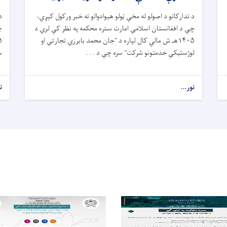
د تدارکاتو د اصولو له مخې ټولو هېوادوالو ته خبر ورکول کېږي،
د
چې د افغانستان اسلامي امارت ستره محکمه په نظر کې لري د
چ
۱۴۰۵هـ ش مالي کال لپاره د "جان محمد بابرزي تجارتي او
لوژستیکي خدمتونو شرکت" سره چې د . . .
سر
نور...
ن