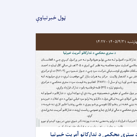
ټول خبرتیاوې
به ۱۴۰۵/۴/۳۱ - ۱۴:۲۷
 سترې محکمې د تدارکاتو آمريت خبرتیا