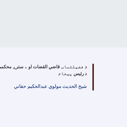
د
فضیلتماب
قاضي القضات او
د
ستر
ې
محکمې
د
رئیس
پیغام
شیخ الحدیث مولوي عبدالحکیم حقاني