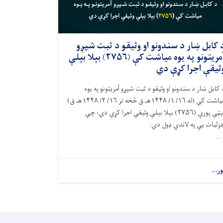
 کابل ښار د سندونو او وثیقو د ثبت شپږو
آمریتونو په يوه مياشت کې (۲۷۵۶) بېلا بېلې
ثیقې اجرا کړې دي
 کابل ښار د سندونو او وثيقو د ثبت شپږو آمريتونو په يوه
مياشت کې (له ۱۶/ ۱/ ۱۴۴۸هـ ق څخه تر ۱۶/ ۲/ ۱۴۴۸هـ ق)
نېټې پورې (۲۷۵۶) بېلا بېلې وثيقې اجرا کړې دي؛ چې
زئيات يې په لاندې ډول دي:
. .
ور...