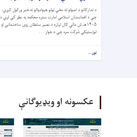
د تدارکاتو د اصولو له مخې ټولو هېوادوالو ته خبر ورکول کېږي،
چې د افغانستان اسلامي امارت ستره محکمه په نظر کې لري د
۱۴۰۵هـ ش مالي کال لپاره د نصیر سلطان زوی ساختماني او
لوژستیکي شرکت سره چې د جواز . . .
نور...
عکسونه او ویډیوګانې