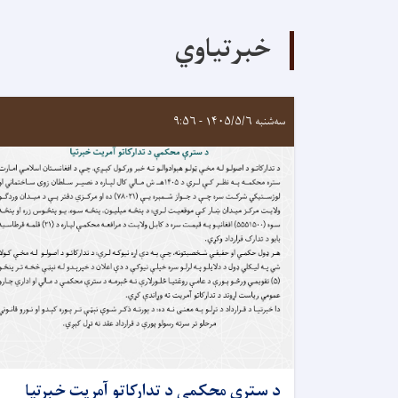
خبرتیاوي
سه‌شنبه ۱۴۰۵/۵/۶ - ۹:۵۶
د سترې محکمې د تدارکاتو آمريت خبرتيا