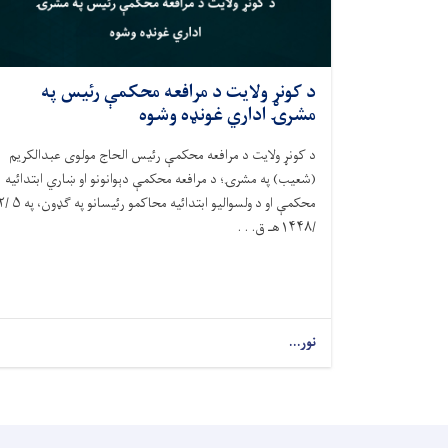
د کونړ ولایت د مرافعه محکمې رئيس په
مشرۍ اداري غونډه وشوه
د کونړ ولایت د مرافعه محکمې رئيس الحاج مولوی عبدالکریم
(شعیب) په مشرۍ؛ د مرافعه محکمې دېوانونو او ښاري ابتدائيه
محکمې او د ولسوالیو ابتدائيه محاکمو رئ
/۱۴۴۸هـ ق. . .
نور...