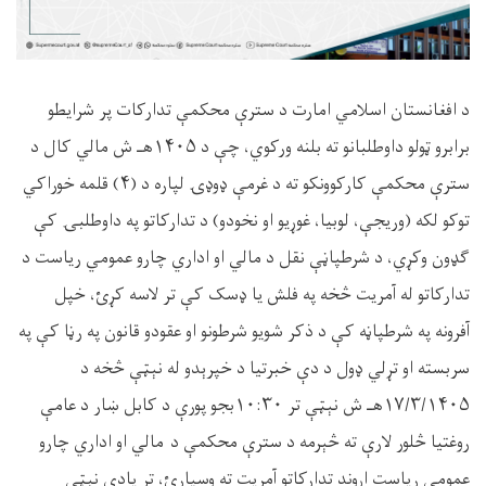
د افغانستان اسلامي امارت د سترې محکمې تدارکات پر شرایطو
برابرو ټولو داوطلبانو ته بلنه ورکوي، چې د ۱۴۰۵هـ ش مالي کال د
سترې محکمې کارکوونکو ته د غرمې ډوډۍ لپاره د (۴) قلمه خوراکي
توکو لکه (وریجې، لوبیا، غوړيو او نخودو) د تدارکاتو په داوطلبۍ کې
ګډون وکړي، د شرطپاڼې نقل د مالي او اداري چارو عمومي ریاست د
تدارکاتو له آمریت څخه په فلش یا ډسک کې تر لاسه کړئ، خپل
آفرونه په شرطپاڼه کې د ذکر شویو شرطونو او عقودو قانون په رڼا کې په
سربسته او تړلي ډول د دې خبرتیا د خپرېدو له نېټې څخه د
۱۷/۳/۱۴۰۵هـ ش نېټې تر ۱۰:۳۰بجو پورې د کابل ښار د عامې
روغتیا څلور لارې ته څېرمه د سترې محکمې د مالي او اداري چارو
عمومي ریاست اړوند تدارکاتو آمریت ته وسپارئ، تر یادې نېټې