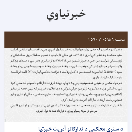
خبرتیاوي
سه‌شنبه ۱۴۰۵/۵/۶ - ۹:۵۶
د سترې محکمې د تدارکاتو آمريت خبرتيا