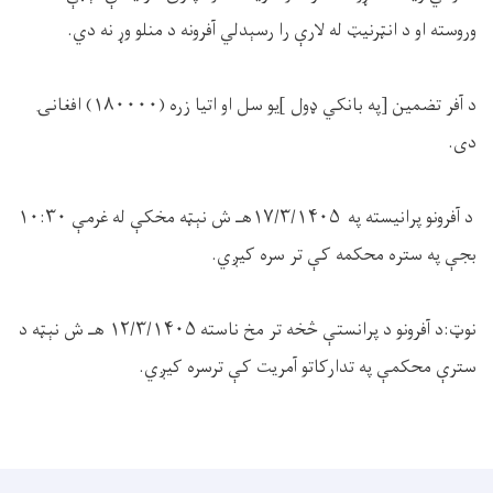
وروسته او د انټرنیټ له لارې را رسېدلي آفرونه د منلو وړ نه دي.
د آفر تضمین [په بانکي ډول ]یو سل او اتیا زره (۱۸۰۰۰۰) افغانۍ
دی.
د آفرونو پرانیسته په ۱۷/۳/۱۴۰۵هـ ش نېټه مخکې له غرمې ۱۰:۳۰
بجې په ستره محکمه کې تر سره کیږي.
نوټ:د آفرونو د پرانستې څخه تر مخ ناسته ۱۲/۳/۱۴۰۵ هـ ش نېټه د
سترې محکمې په تدارکاتو آمریت کې ترسره کیږي.