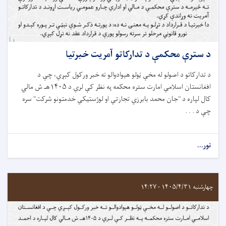
د سترې محکمې د تدارکاتو آمريت خبرتيا
د تدارکاتو د اصولو له مخې ټولو هېوادوالو ته خبر ورکول کېږي، چې د
افغانستان اسلامي امارت ستره محکمه په نظر کې لري د ۱۴۰۵هـ ش مالي
کال لپاره د "جان محمد بابرزي تجارتي او لوژستیکي خدمتونو شرکت" سره
چې د . . .
نور...
چهارشنبه ۱۴۰۵/۴/۳۱ - ۱۴:۲۷