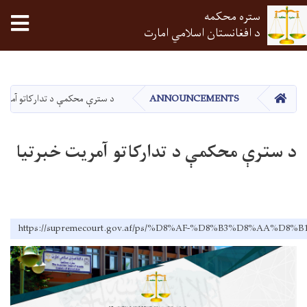
ستره محکمه
tion
د افغانستان اسلامي امارت
اصلي
منځپانګه
دانګل
HOME
ANNOUNCEMENTS
د سترې محکمې د تدارکاتو آمریت 
د سترې محکمې د تدارکاتو آمریت خبرتیا
https://supremecourt.gov.af/ps/%D8%AF-%D8%B3%D8