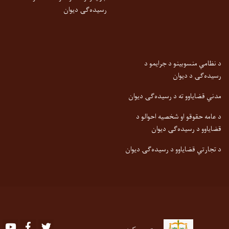
رسیده‌ګۍ دیوان
د نظامي منسوبینو د جرایمو د
رسیده‌ګۍ د دیوان
مدني قضایاوو ته د رسیده‌ګۍ دیوان
د عامه حقوقو او شخصیه احوالو د
قضایاوو د رسیده‌ګۍ دیوان
د تجارتي قضایاوو د رسیده‌ګۍ دیوان
Youtube
Facebook
Twitter