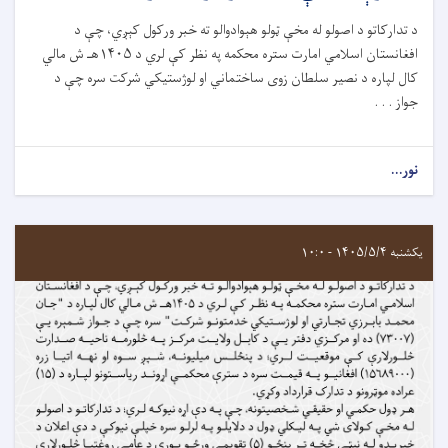
د تدارکاتو د اصولو له مخې ټولو هېوادوالو ته خبر ورکول کېږي، چې د
افغانستان اسلامي امارت ستره محکمه په نظر کې لري د ۱۴۰۵هـ ش مالي
کال لپاره د نصیر سلطان زوی ساختماني او لوژستیکي شرکت سره چې د
جواز . . .
نور...
یکشنبه ۱۴۰۵/۵/۴ - ۱۰:۰