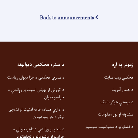
Back to announcements
زمونږ په اړه
د ستره محکمی دیوانونه
مخکنې ویب سایټ
د سترې محکمې د جزا دیوان ریاست
د جندر آمریت
د کورني او بهرني امنیت پر وړاندې د
جرایمو دیوان
د مرستې هوکړه لیک
د اداري فساد، عامه امنیت او نشه‌یی
سندونه او نور معلومات
توکو د جرایمو دیوان
د قضایاوو د سمبالښت سیسټم
د ښځو پر وړاندې د تاوتریخوالي د
جرایمو او ماشومانو د تخلفاتو د