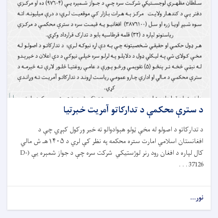
د سترې محکمې د تدارکاتو آمريت خبرتیا
د تدارکاتو د اصولو له مخې ټولو هېوادوالو ته خبر ورکول کېږي چې د
افغانستان اسلامي امارت ستره محکمه په نظر کې لري د ۱۴۰۵هـ ش مالي
کال لپاره د افغان رود رنر لوژستیکي شرکت سره چې د جواز شمېره یې (D-
37126 . . .
نور...