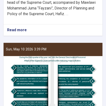
head of the Supreme Court, accompanied by Mawlawi
Mohammad Juma “Fayzani”, Director of Planning and
Policy of the Supreme Court, Hafiz. . .
Read more
about
Chief
Justice
and
head
Sun, May 10 2026 3:39 PM
of
the
Supreme
Court
Visits
Kunduz,
Badakhshan,
Balkh,
Jawzjan
and
Baghlan
Provinces