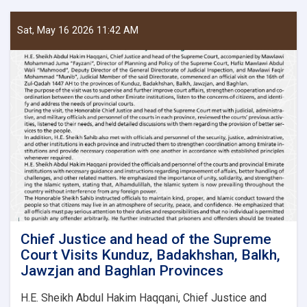
deputy
of
the
Sat, May 16 2026 11:42 AM
Supreme
Court
Visits
Takhar,
Samangan,
Faryab
and
Sar-
e-
Pul
Provinces
to
Review
and
Improve
Chief Justice and head of the Supreme
Court
Court Visits Kunduz, Badakhshan, Balkh,
Affairs
Jawzjan and Baghlan Provinces
H.E. Sheikh Abdul Hakim Haqqani, Chief Justice and