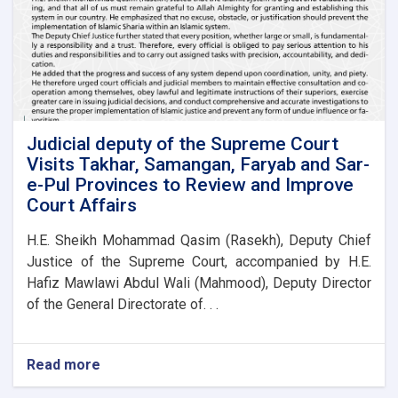
Judicial deputy of the Supreme Court
Visits Takhar, Samangan, Faryab and Sar-
e-Pul Provinces to Review and Improve
Court Affairs
H.E. Sheikh Mohammad Qasim (Rasekh), Deputy Chief
Justice of the Supreme Court, accompanied by H.E.
Hafiz Mawlawi Abdul Wali (Mahmood), Deputy Director
of the General Directorate of. . .
Read more
about
Judicial