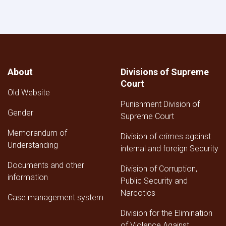
of
the
General
Directorate
of
Personnel
Affairs
About
Divisions of Supreme
of
Court
the
Old Website
Supreme
Punishment Division of
Court
Gender
for
Supreme Court
the
Memorandum of
Third
Division of crimes against
Understanding
Quarter
internal and foreign Security
of
Documents and other
1447
Division of Corruption,
AH
information
Public Security and
Narcotics
Case management system
Division for the Elimination
of Violence Against