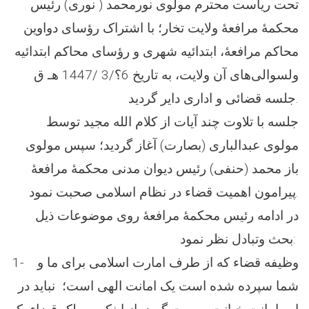
تحت ریاست محترم مولوی نورمحمد ( نوری) رئیس
محکمهٔ مرافعهٔ ولایت تخار؛ با اشتراک رؤسای دواوین
محاکم مرافعهٔ، ابتدائیه شهری و رؤسای محاکم ابتدائیه
ولسوالی‌های آن ولایت، به تاریخ 6؟/3 /1447 هـ ق
جلسه قضائی و اداری دایر گردید.
جلسه با تلاوت چند آیات از کلام الله مجید توسط
مولوی عبدالباری (بصارت) آغاز گردید؛ سپس مولوی
باز محمد (حنفی) رئیس دیوان مدنی محکمهٔ مرافعهٔ
پیرامون اهمیت قضاء در نظام اسلامی صحبت نمود.
در ادامه رئیس محکمهٔ مرافعهٔ روی موضوعات ذیل
بحث وتبادل نظر نمود:
1- وظیفه قضاء که از طرف امارت اسلامی برای ما و
شما سپرده شده است یک امانت الهی است؛ نباید در