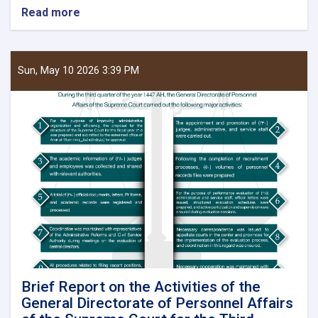
Read more
about
Chief
Justice
and
head
Sun, May 10 2026 3:39 PM
of
the
Supreme
Court
Visits
Kunduz,
Badakhshan,
Balkh,
Jawzjan
and
Baghlan
Provinces
Brief Report on the Activities of the
General Directorate of Personnel Affairs