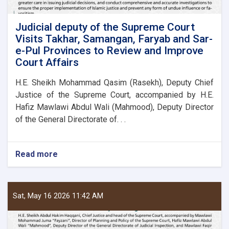
Judicial deputy of the Supreme Court
Visits Takhar, Samangan, Faryab and Sar-
e-Pul Provinces to Review and Improve
Court Affairs
H.E. Sheikh Mohammad Qasim (Rasekh), Deputy Chief
Justice of the Supreme Court, accompanied by H.E.
Hafiz Mawlawi Abdul Wali (Mahmood), Deputy Director
of the General Directorate of. . .
Read more
about
Judicial
deputy
of
the
Sat, May 16 2026 11:42 AM
Supreme
Court
Visits