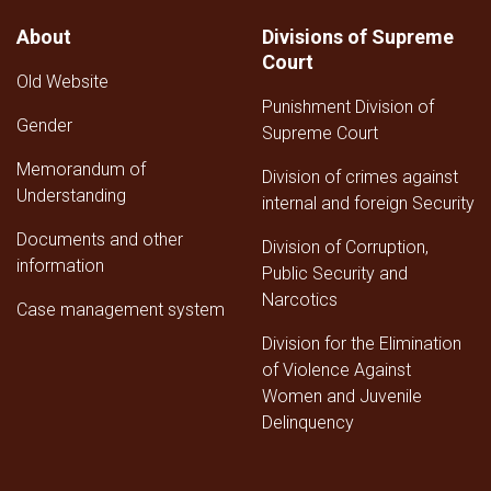
Personnel
Affairs
About
Divisions of Supreme
of
Court
the
Old Website
Supreme
Punishment Division of
Court
Gender
for
Supreme Court
the
Memorandum of
Third
Division of crimes against
Understanding
Quarter
internal and foreign Security
of
Documents and other
1447
Division of Corruption,
AH
information
Public Security and
Narcotics
Case management system
Division for the Elimination
of Violence Against
Women and Juvenile
Delinquency