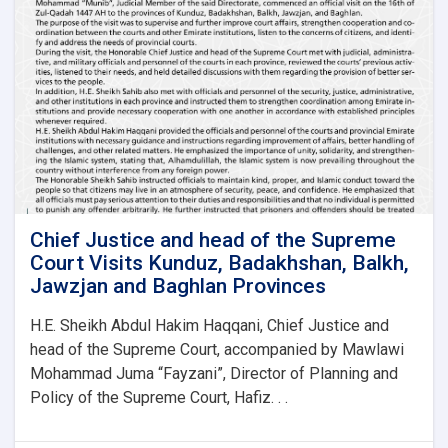
Takhar,
Samangan,
Faryab
and
Sar-
e-
Pul
Provinces
to
Review
and
Improve
Chief Justice and head of the Supreme
Court
Court Visits Kunduz, Badakhshan, Balkh,
Affairs
Jawzjan and Baghlan Provinces
H.E. Sheikh Abdul Hakim Haqqani, Chief Justice and
head of the Supreme Court, accompanied by Mawlawi
Mohammad Juma “Fayzani”, Director of Planning and
Policy of the Supreme Court, Hafiz. . .