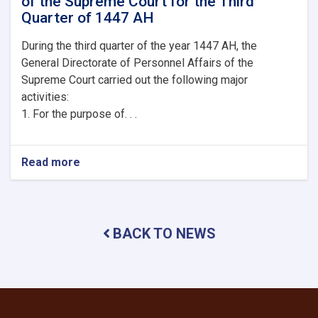
of the Supreme Court for the Third
Quarter of 1447 AH
During the third quarter of the year 1447 AH, the
General Directorate of Personnel Affairs of the
Supreme Court carried out the following major
activities:
1. For the purpose of. . .
Read more
about
Brief
Report
on
the
BACK TO NEWS
Activities
of
the
General
Directorate
of