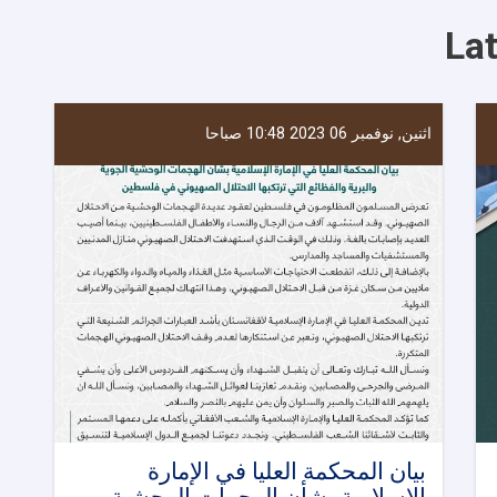
العليا
La
بزيارة
إلى
محافظات
قندوز،
بدخشان،
اثنين, نوفمبر 06 2023 10:48 صباحا
بلخ،
جوزجان،
وبغلان
بيان المحكمة العليا في الإمارة