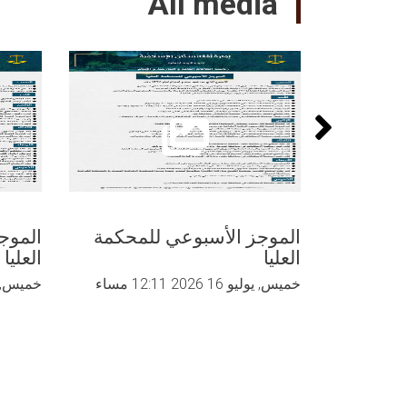
All media
الموجز الأسبوعي للمحکمة
الموج
العلیا
العلیا
خميس, يوليو 16 2026 12:11 مساء
خميس, يوليو 09 26