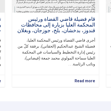
قام فضیلة قاضي القضاة ورئيس
ت
المحكمة العليا بزيارة إلى محافظات
و
قندوز، بدخشان، بلخ، جوزجان، وبغلان
خ
أجرى قاضي القضاة ورئيس المحكمة العليا،
ق
فضيلة الشيخ عبدالحكيم (الحقاني)، برفقة كلّ من
ف
رئيس إدارة التخطيط والسياسات في المحكمة
1447
العليا سماحة المولوي محمد جمعة (فیضاني)،
ونائب الرئاسة. . .
و
e
about
Read more
قام
فضیلة
قاضي
القضاة
ورئيس
المحكمة