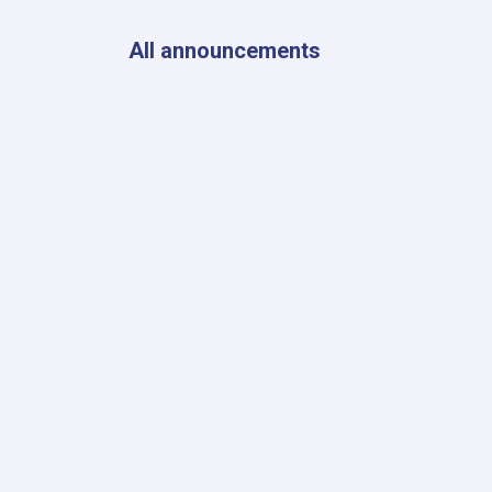
والخارجية
والإعلام
All announcements
في
المحكمة
العليا
خلال
الربع
الثالث
من
عام
1447هـ
ق