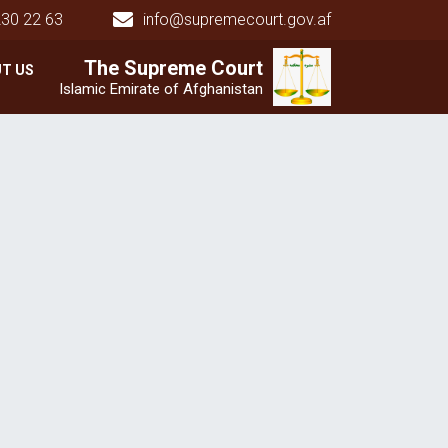
230 22 63
info@supremecourt.gov.af
Main navigation
The Supreme
The Supreme
Court
Court
T US
Islamic Emirate of Afghanistan