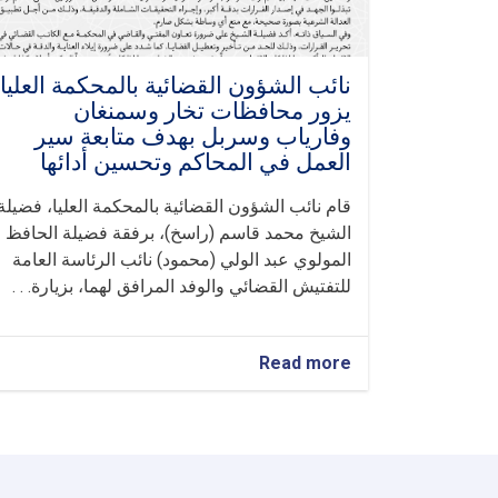
نائب الشؤون القضائية بالمحكمة العليا
يزور محافظات تخار وسمنغان
وفارياب وسربل بهدف متابعة سير
العمل في المحاكم وتحسين أدائها
قام نائب الشؤون القضائية بالمحكمة العليا، فضيلة
الشيخ محمد قاسم (راسخ)، برفقة فضيلة الحافظ
المولوي عبد الولي (محمود) نائب الرئاسة العامة
للتفتيش القضائي والوفد المرافق لهما، بزيارة. . .
about
Read more
نائب
الشؤون
القضائية
بالمحكمة
العليا
يزور