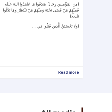
{مِنَ المُؤْمِنِينَ رِجَالٌ صَدَقُوا مَا عَاهَدُوا اللهَ عَلَيْهِ
فَمِنْهُمْ مَنْ قَضَى نَحْبَهُ وَمِنْهُمْ مَنْ يَنْتَظِرُ وَمَا بَدَّلُوا
تَبْدِيلًا}
{وَلَا تَحْسَبَنَّ الَّذِينَ قُتِلُوا فِي . . .
about
Read more
رسالة
التعزیة