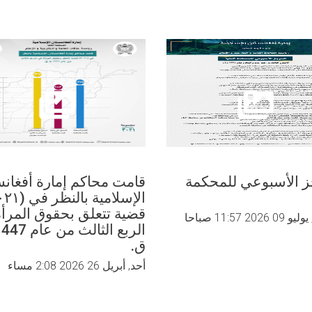
الهجمات
الوحشية
الجوية
والبرية
والفظائع
التي
ترتكبها
الاحتلال
الصهيوني
في
فلسطين
ز الأسبوعي للمحکمة
قامت محاكم إمارة أفغانس
قضية تتعلق بحقوق المرأ
20 11:57 صباحا
ق.
أحد, أبريل 26 2026 2:08 مساء