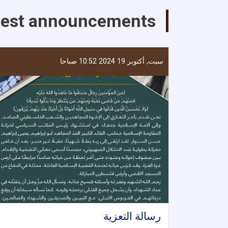
محافظات
test announcements
تخار
وسمنغان
وفارياب
وسربل
بهدف
سبت, أكتوبر 19 2024 10:52 صباحا
متابعة
سير
العمل
في
المحاكم
وتحسين
أدائها
رسالة التعزیة