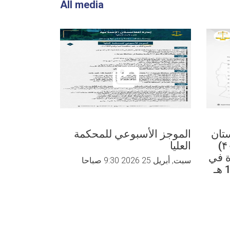
All media
تان
الموجز الأسبوعي للمحکمة
الموجز ال
الإسلامية بالنظر في (۴۰۲۱)
العلیا
العلیا
ة في
سبت, أبريل 25 2026 9:30 صباحا
سبت, أبريل 25 2026 9:30 صباحا
الربع الثالث من عام 1447 هـ