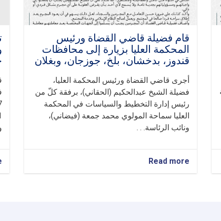
قام فضیلة قاضي القضاة ورئيس
ت
المحكمة العليا بزيارة إلى محافظات
و
قندوز، بدخشان، بلخ، جوزجان، وبغلان
خ
أجرى قاضي القضاة ورئيس المحكمة العليا،
ق
فضيلة الشيخ عبدالحكيم (الحقاني)، برفقة كلّ من
ف
رئيس إدارة التخطيط والسياسات في المحكمة
1447
العليا سماحة المولوي محمد جمعة (فیضاني)،
ونائب الرئاسة. . .
و
e
about
Read more
قام
فضیلة
قاضي
القضاة
ورئيس
المحكمة