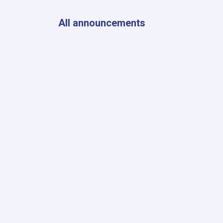
والخارجية
والإعلام
All announcements
في
المحكمة
العليا
خلال
الربع
الثالث
من
عام
1447هـ
ق