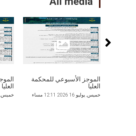
All media
الموجز الأسبوعي للمحکمة
الموج
العلیا
العلیا
خميس, يوليو 16 2026 12:11 مساء
خميس, يوليو 09 26