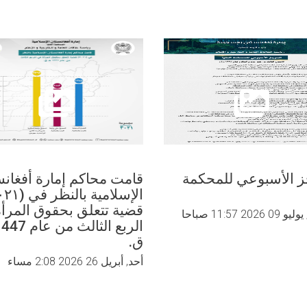
الهجمات
الوحشية
الجوية
والبرية
والفظائع
التي
ترتكبها
الاحتلال
الصهيوني
في
فلسطين
ز الأسبوعي للمحکمة
قامت محاكم إمارة أفغانس
قضية تتعلق بحقوق المرأ
20 11:57 صباحا
ق.
أحد, أبريل 26 2026 2:08 مساء