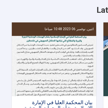
العليا
La
بزيارة
إلى
محافظات
قندوز،
بدخشان،
اثنين, نوفمبر 06 2023 10:48 صباحا
بلخ،
جوزجان،
وبغلان
بيان المحكمة العليا في الإمارة