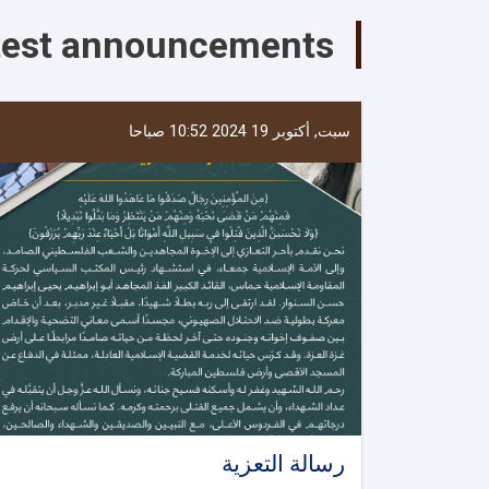
محافظات
test announcements
تخار
وسمنغان
وفارياب
وسربل
بهدف
سبت, أكتوبر 19 2024 10:52 صباحا
متابعة
سير
العمل
في
المحاكم
وتحسين
أدائها
رسالة التعزیة