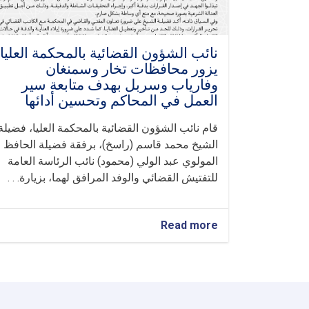
نائب الشؤون القضائية بالمحكمة العليا
يزور محافظات تخار وسمنغان
وفارياب وسربل بهدف متابعة سير
العمل في المحاكم وتحسين أدائها
قام نائب الشؤون القضائية بالمحكمة العليا، فضيلة
الشيخ محمد قاسم (راسخ)، برفقة فضيلة الحافظ
المولوي عبد الولي (محمود) نائب الرئاسة العامة
للتفتيش القضائي والوفد المرافق لهما، بزيارة. . .
about
Read more
نائب
الشؤون
القضائية
بالمحكمة
العليا
يزور