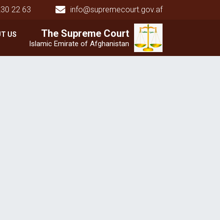
230 22 63
info@supremecourt.gov.af
Main navigation
The Supreme
The Supreme
Court
Court
T US
Islamic Emirate of Afghanistan