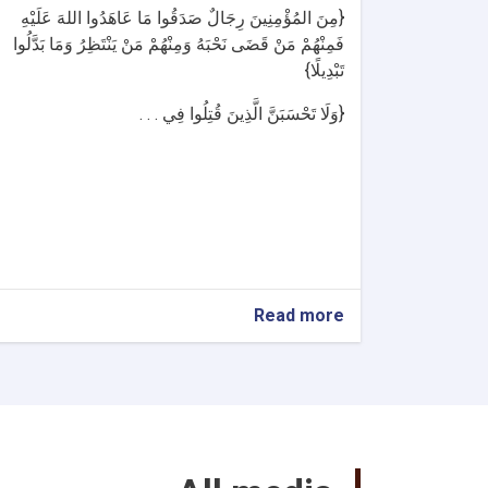
{مِنَ المُؤْمِنِينَ رِجَالٌ صَدَقُوا مَا عَاهَدُوا اللهَ عَلَيْهِ
فَمِنْهُمْ مَنْ قَضَى نَحْبَهُ وَمِنْهُمْ مَنْ يَنْتَظِرُ وَمَا بَدَّلُوا
تَبْدِيلًا}
{وَلَا تَحْسَبَنَّ الَّذِينَ قُتِلُوا فِي . . .
about
Read more
رسالة
التعزیة