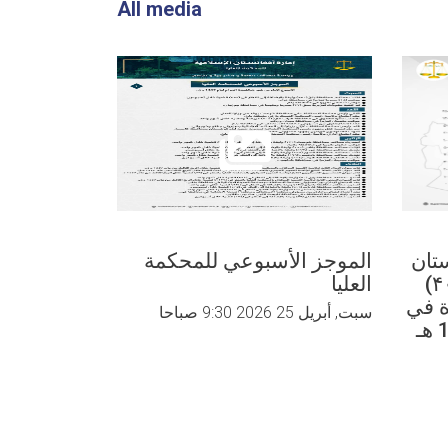
All media
تان
الموجز الأسبوعي للمحکمة
الموجز ال
الإسلامية بالنظر في (۴۰۲۱)
العلیا
العلیا
ة في
سبت, أبريل 25 2026 9:30 صباحا
سبت, أبريل 25 2026 9:30 صباحا
الربع الثالث من عام 1447 هـ