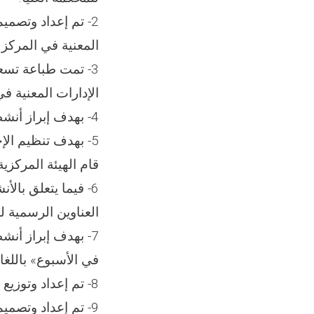
2- تم إعداد وتصم
المعنية في المركز
الإدارات المعنية ف
4- بهدف إبراز أنشطة محاكم البلاد على نحو أفضل، تم إعداد ونشر (460) خبرا.
5- بهدف تنظيم الإ
قام الهيئة المركزية لر
العناوين الرسمية لل
في الأسبوع» باللغات 
8- تم إعداد وتوزيع (35) بطاقة لمركبات الإمارة والخاصة التابعة لمسؤولي المحكمة العليا.