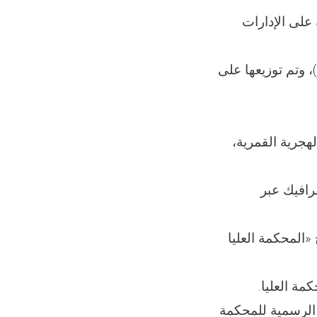
 على الإدارات
3- تمت طباعة تسعة أعداد من جريدة «المیزان» (من العدد 121 إلى العدد 129)، وتم توزيعها على
لهجرية القمرية،
للمحاكم، تم إعداد وتصميم ونشر (112) إنفوغرافيك عبر
لبلاد بشكل أفضل، تم إعداد وتسجيل (48) برنامج «المحكمة العليا
م نشره عبر العناوين الرسمية للمحكمة