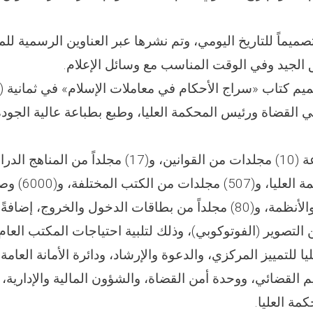
13- تمّ إعداد وطباعة (10) مجلدات من القوانين، و(17) مجلد
مجلداً من الأصول والأنظمة، و(80) مجلداً من بطاقات الدخول والخروج، إض
ة من التصوير (الفوتوكوبي)، وذلك لتلبية احتياجات المكتب الع
ليا للتمييز المركزي، والدعوة والإرشاد، ودائرة الأمانة العامة
م القضائي، ووحدة أمن القضاة، والشؤون المالية والإدارية، 
كمة العليا.