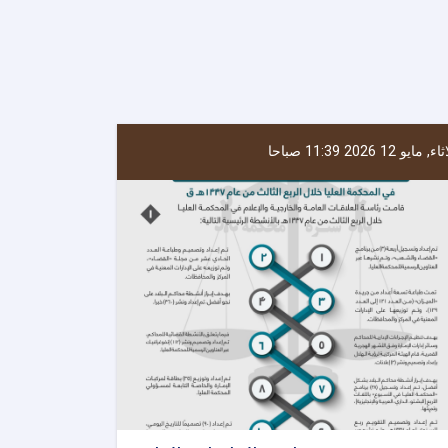
ء, مايو 12 2026 11:39 صباحا