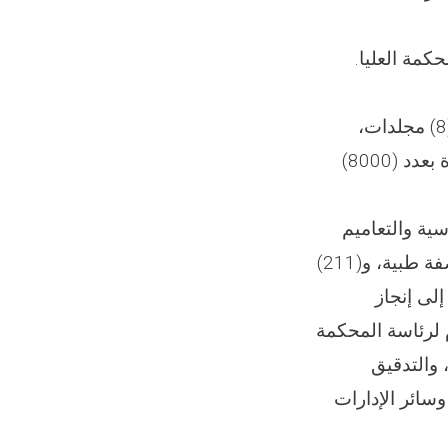
12- تم تنسيق وتصميم كتاب «سراج الأحكام في معاملات الإسلام» في ثمانية (8) مجلدات،
لفضيلة الشيخ قاضي القضاة ورئيس المحكمة العليا، وطبع بطباعة عالية الجودة بعدد (8000)
اً من المناهج الدراسية والتعاميم
الصادرة عن المحكمة العليا، و(507) مجلدات من الكتب المختلفة، و(6000) وصفة طبية، و(211)
افةً إلى إنجاز
ام لرئاسة المحكمة
، والتدقيق
وسائر الإدارات