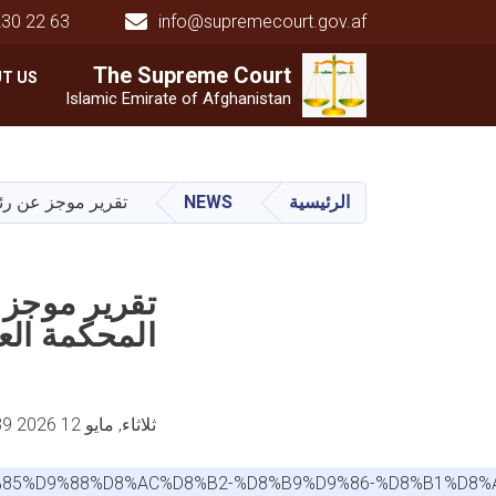
230 22 63
info@supremecourt.gov.af
Main navigation
The Supreme
The Supreme
Court
Court
T US
Islamic Emirate of Afghanistan
الرئيسية
NEWS
تقرير موجز عن رئاسة
تقرير موجز ع
المحكمة العليا
ثلاثاء, مايو 12 2026 11:39 صباحا
8%B1-%D9%85%D9%88%D8%AC%D8%B2-%D8%B9%D9%86-%D