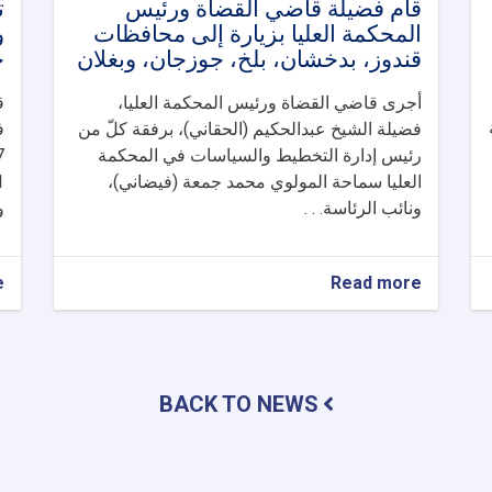
قام فضیلة قاضي القضاة ورئيس
ت
المحكمة العليا بزيارة إلى محافظات
و
قندوز، بدخشان، بلخ، جوزجان، وبغلان
خ
أجرى قاضي القضاة ورئيس المحكمة العليا،
ق
فضيلة الشيخ عبدالحكيم (الحقاني)، برفقة كلّ من
ف
رئيس إدارة التخطيط والسياسات في المحكمة
1447
العليا سماحة المولوي محمد جمعة (فیضاني)،
ونائب الرئاسة. . .
و
e
about
Read more
قام
فضیلة
قاضي
القضاة
ورئيس
BACK TO NEWS
المحكمة
العليا
بزيارة
إلى