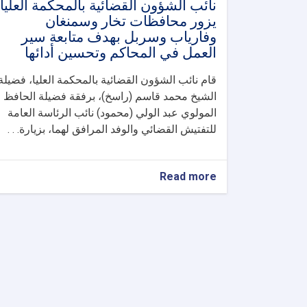
نائب الشؤون القضائية بالمحكمة العليا
يزور محافظات تخار وسمنغان
وفارياب وسربل بهدف متابعة سير
العمل في المحاكم وتحسين أدائها
قام نائب الشؤون القضائية بالمحكمة العليا، فضيلة
الشيخ محمد قاسم (راسخ)، برفقة فضيلة الحافظ
المولوي عبد الولي (محمود) نائب الرئاسة العامة
للتفتيش القضائي والوفد المرافق لهما، بزيارة. . .
about
Read more
نائب
الشؤون
القضائية
بالمحكمة
العليا
يزور
محافظات
تخار
وسمنغان