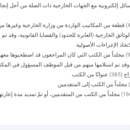
تم تبادل (5) رسائل إلكترونية مع الجهات الخارجية ذات الصلة من أجل إ
15- تمّ استلام (405) قطعة من المكاتيب الواردة من وزارة الخارجية وغير
لوثائق الخارجية (العابرة للحدود) والقضايا القانونية، وقد تم إ
تخاذ الإجراءات الأصولية.
16- تمّت إعادة (90) مجلداً من الكتب التي كان المراجعون قد اصطحبوها
 وقد تم استلامها منهم من قبل الموظف المسؤول في المكتب