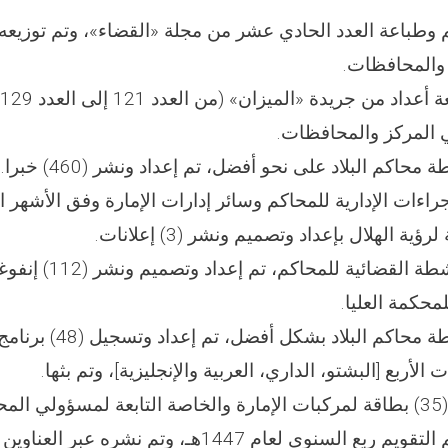
يم وطباعة العدد الحادي عشر من مجلة «القضاء»، وتم توزيعه
 والمحافظات.
ي المركز والمحافظات.
جراءات الإدارية للمحاكم وسائر إدارات الإمارة وفق الأشهر ا
ؤية الهلال بإعداد وتصميم ونشر (3) إعلانات.
6- فيما يتعلق بالأنشطة القضائية 
محكمة العليا.
7- بهدف إبراز أنشطة محاكم ا
الأربع [البشتو، الداري، العربية والإنجليزية]، وتم بثها.
9- تم إعداد وتصميم التقويم ربع السنوي لعام 1447هـ، وت