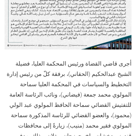
أجرى قاضي القضاة ورئيس المحكمة العليا، فضيلة
الشيخ عبدالحكيم (الحقاني)، برفقة كلّ من رئيس إدارة
التخطيط والسياسات في المحكمة العليا سماحة
المولوي محمد جمعة (فیضاني)، ونائب الرئاسة العامة
للتفتيش القضائي سماحة الحافظ المولوي عبد الولي
(محمود)، والعضو القضائي للرئاسة المذكورة سماحة
المولوي فقير محمد (منیب)، زيارةً إلى محافظات
قندوز، بدخشان، بلخ، جوزجان وبغلان، وذلك بهدف