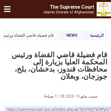
The Supreme
Court
Islamic Emirate of Afghanistan
تجاوز
إلى
المحتوى
الرئيسية
NEWS
قام فضیلة قاضي القضاة ورئيس الم
الرئيسي
قام فضیلة قاضي القضاة ورئيس
المحكمة العليا بزيارة إلى
محافظات قندوز، بدخشان، بلخ،
جوزجان، وبغلان
سبت, مايو 16 2026 11:28 صباحا
https://supremecourt.gov.af/index.php/ar/%