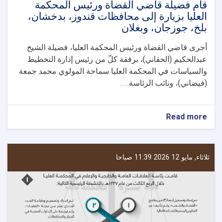
أدائها
قام فضیلة قاضي القضاة ورئيس المحكمة
العليا بزيارة إلى محافظات قندوز، بدخشان،
بلخ، جوزجان، وبغلان
أجرى قاضي القضاة ورئيس المحكمة العليا، فضيلة الشيخ
عبدالحكيم (الحقاني)، برفقة كلّ من رئيس إدارة التخطيط
والسياسات في المحكمة العليا سماحة المولوي محمد جمعة
(فیضاني)، ونائب الرئاسة. . .
about
Read more
قام
فضیلة
قاضي
القضاة
ثلاثاء, مايو 12 2026 11:39 صباحا
ورئيس
المحكمة
العليا
بزيارة
إلى
محافظات