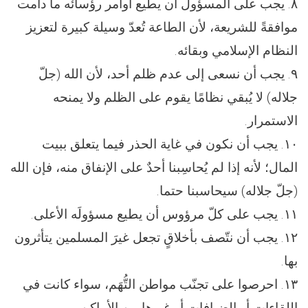
٨. يجب على المسؤول أن يطيع أوامر رؤسائه ما دامت
موافقةً للشريعة، لأن الطاعة تُعدّ وسيلة کبیرة لتعزيز
النظام الإسلامي وبقائه.
٩. يجب أن نسعى إلى عدم ظلم أحد، لأن الله (جلّ
جلاله) لا يُبقي نظامًا يقوم على الظلم ولا يمنحه
الاستمرار.
١٠. يجب أن نكون في غاية الحذر فيما يتعلق ببيت
المال؛ لأنه إذا لم يُحاسِبنا أحدٌ على الإنفاق منه، فإن الله
(جلّ جلاله) سيحاسبنا حتما.
١١. يجب على كلّ مرؤوس أن يطيع مسؤولَه الأعلى.
١٢. يجب أن نتّصف بأخلاقٍ تجعل غيرَ المسلمين يتأثرون
بها.
١٣. احرصوا على تجنّب مواطن التُّهَم، سواء كانت في
اللقاءات أو الضيافات أو غيرها من الأماكن.