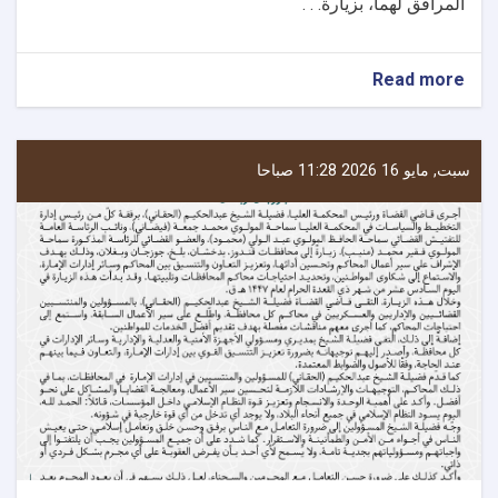
المرافق لهما، بزيارة. . .
about
Read more
نائب
الشؤون
القضائية
بالمحكمة
سبت, مايو 16 2026 11:28 صباحا
العليا
يزور
محافظات
تخار
وسمنغان
وفارياب
وسربل
بهدف
متابعة
سير
العمل
في
المحاكم
وتحسين