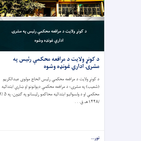
د کونړ ولایت د مرافعه محکمې رئيس په
مشرۍ اداري غونډه وشوه
د کونړ ولایت د مرافعه محکمې رئيس الحاج مولوی عبدالکریم
(شعیب) په مشرۍ؛ د مرافعه محکمې دېوانونو او ښاري ابتدائيه
محکمې او د ولسوالیو ابتدائيه محاکمو رئ
/۱۴۴۸هـ ق. . .
نور...