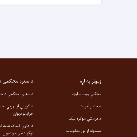
زمونږ په اړه
د ستره محکمی دیو
مخکنې ویب سایټ
د سترې محکمې د جزا
د جندر آمریت
د کورني او بهرني امنی
جرایمو دیوان
د مرستې هوکړه لیک
د اداري فساد، عامه ام
سندونه او نور معلومات
توکو د جرایمو دیوان