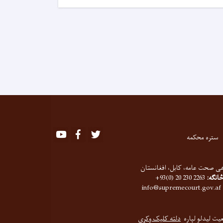
Youtube
Facebook
Twitter
ستره محکمه
ی صحت عامه، کابل، افغانستان
څانګه:
2263 230 20 (0)93+
info@supremecourt.gov.af
عیت لیدلو لپاره
دلته کلیک وکړی