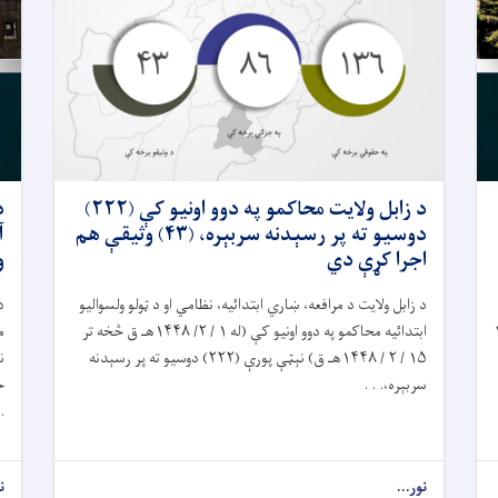
د زابل ولايت محاکمو په دوو اونيو کې (۲۲۲)
د
دوسیو ته پر رسېدنه سربېره، (۴۳) وثیقې هم
اجرا کړې دي
و
د زابل ولایت د مرافعه، ښاري ابتدائیه، نظامي او د ټولو ولسواليو
د
ابتدائيه محاکمو په دوو اونيو کې (له ۱ / ۲/ ۱۴۴۸هـ ق څخه تر
يسانو په ګډون، په ۵ /۲
۱۵ / ۲ / ۱۴۴۸هـ ق) نېټې پورې (۲۲۲) دوسيو ته پر رسېدنه
سربېره،. . .
ج
 .
نور...
ن