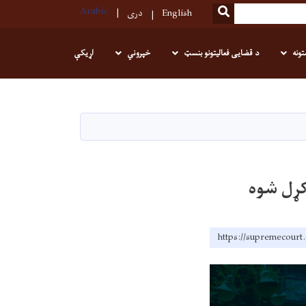
Arabic
SEARCH
English
دری
تونه
د قضایی فعالیتونو بنسټ
خپروني
اړیکې
کړل شوه
https://supremecourt.