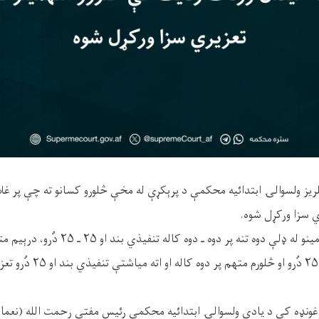
ابتدائيه محکمې د متهمينو له ډلې دوه تنه پر د
مياشتې تنفيذي بند او ۲۵ دُرو ا
ونډه کې د یادې ولسوالۍ ابتدائيه محکمې رئیس مفتي رحمت الله (نعماني)