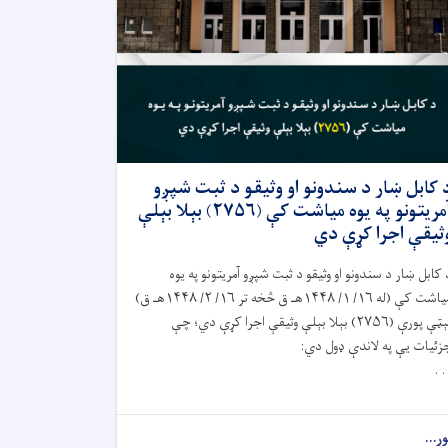
 کابل ښار د سندونو او وثیقو د ثبت شپږو
آمریتونو په يوه مياشت کې (۲۷۵۶) بېلا بېلې
ثیقې اجرا کړې دي
 کابل ښار د سندونو او وثيقو د ثبت شپږو آمريتونو په يوه
مياشت کې (له ۱۶/ ۱/ ۱۴۴۸هـ ق څخه تر ۱۶/ ۲/ ۱۴۴۸هـ ق)
نېټې پورې (۲۷۵۶) بېلا بېلې وثيقې اجرا کړې دي؛ چې
زئيات يې په لاندې ډول دي:
. .
ور...