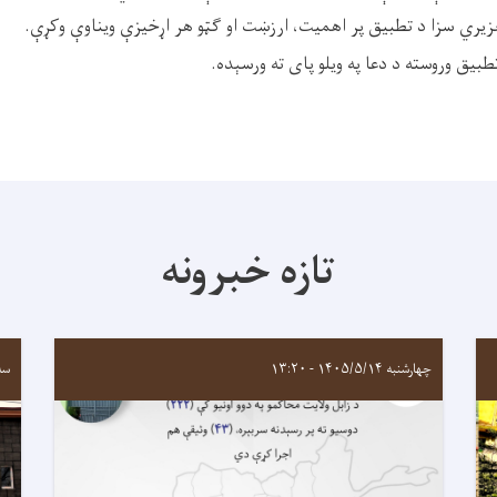
تعزیري سزا د تطبيق پر اهميت، ارزښت او ګټو هر اړخيزې ويناوې وکړې.
طبيق وروسته د دعا په ويلو پای ته ورسېده.
تازه خبرونه
چهارشنبه ۱۴۰۵/۵/۱۴ - ۱۳:۲۰
سه‌شنبه