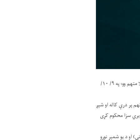
د ميدان وردګ ولايت جلريز ولسوالۍ ابتدائیه محکمې د پرېکړې له مخې څلورو کسانو ته چې پر غلا متهم وو؛ په ۹/ ۱۰/
وه ـ دوه کاله تنفيذي بند او ۲۵ ـ ۲۵ دُرو، درېيم متهم پر درې کاله او شپږ
و څلورم متهم پر دوه کاله او اته مياشتې تنفيذي بند او ۲۵ دُرو تعزیري سزا محکوم کړی
 او د يو شمېر نورو