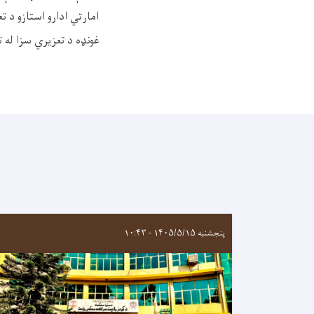
امارتي ادارو استازو د 
غونډه د تعزیري سزا له ت
پنجشنبه ۱۴۰۵/۵/۱۵ - ۱۰:۴۳