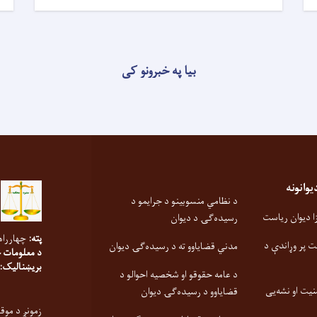
بیا په خبرونو کی
انونه
د نظامي منسوبینو د جرایمو د
 دیوان ریاست
رسیده‌ګۍ د دیوان
پته:
چهارراه
ت پر وړاندې د
مدني قضایاوو ته د رسیده‌ګۍ دیوان
د معلومات 
بریښنالیک:
د عامه حقوقو او شخصیه احوالو د
نیت او نشه‌یی
قضایاوو د رسیده‌ګۍ دیوان
زمونږ د موق