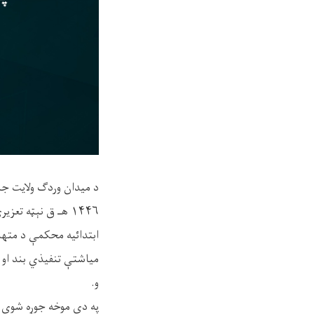
۱۴۴۶ هـ ق نېټه تعزیري سزا ورکړل شوه.
و.
په دې موخه جوړه شوې غ