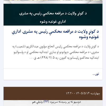
د کونړ ولایت د مرافعه محکمې رئيس په مشرۍ اداري
غونډه وشوه
د کونړ ولایت د مرافعه محکمې رئيس الحاج مولوی عبدالکریم (شعیب) په
مشرۍ؛ د مرافعه محکمې دېوانونو او ښاري ابتدائيه محکمې او د ولسوالیو
ابتدائيه محاکمو رئيسانو په ګډون، په ۵ /۲ /۱۴۴۸هـ ق. . .
نور...
چهارشنبه ۱۴۰۵/۵/۱۴ - ۱۳:۲۰