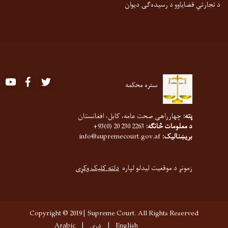
د تجارتي قضایاوو د رسیده‌ګۍ دیوان
Youtube
Facebook
Twitter
ستره محکمه
پته:
چهارراهی صحت عامه، کابل، افغانستان
د معلومات څانګه:
2263 230 20 (0)93+
بریښنالیک:
info@supremecourt.gov.af
زمونږ د موقعیت لیدلو لپاره
دلته کلیک وکړی
Copyright © 2019 | Supreme Court. All Rights Reserved
English
دری
Arabic