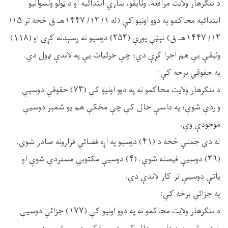
د ننګرهار ولايت مرافعه، وثايقو، ښاري ابتدائیه او د ټولو ولسواليو
ابتدائیه محاکمو په دوو اونيو کې (له ۱/ ۱۲/ ۱۴۴۷هـ ق څخه تر ۱۵/
۱۲/ ۱۴۴۷هـ ق) نېټې پورې (۲۵۲) دوسيو ته رسېدنه کړې او (۱۱۸)
وثيقې يې هم اجرا کړې دي؛ چې جزئيات يې په لاندې ډول دي.
په حقوقي برخه کې:
د ننګرهار ولایت محاکمو ته په دوو اونيو کې (۷۳) حقوقي دوسيې
واردې شوې؛ په داسې حال کې چې مخکې هم یو شمېر دوسیې
موجودې وې.
له دې جملې څخه د (۴۱) دوسیو په اړه قضائي قرارونه صادر شوي،
(۲۶) دوسیې فیصله شوې، (۴) دوسیې مکتوبي مستردې شوې او
پاتې دوسيې تر کار لاندې دي.
په جزائي برخه کې:
د ننګرهار ولايت محاکمو ته په دوو اونيو کې (۱۷۷) جزائي دوسیې