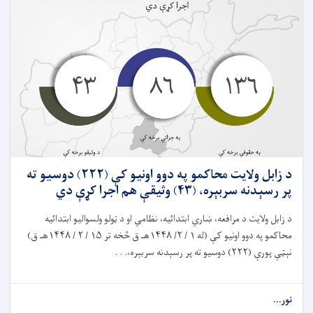
د زابل ولايت محاکمو په دوو اونيو کې (۲۲۲) دوسیو ته
پر رسېدنه سربېره، (۴۳) وثیقې هم اجرا کړې دي
د زابل ولایت د مرافعه، ښاري ابتدائیه، نظامي او د ټولو ولسواليو ابتدائيه
محاکمو په دوو اونيو کې (له ۱ / ۲/ ۱۴۴۸هـ ق څخه تر ۱۵ / ۲ / ۱۴۴۸هـ ق)
نېټې پورې (۲۲۲) دوسيو ته پر رسېدنه سربېره،. . .
نور...