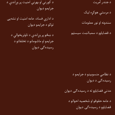
د جندر آمریت
د کورني او بهرني امنیت پر وړاندې د
جرایمو دیوان
د مرستې هوکړه لیک
د اداري فساد، عامه امنیت او نشه‌یی
سندونه او نور معلومات
توکو د جرایمو دیوان
د قضایاوو د سمبالښت سیسټم
د ښځو پر وړاندې د تاوتریخوالي د
جرایمو او ماشومانو د تخلفاتو د
رسیده‌ګۍ دیوان
د نظامي منسوبینو د جرایمو د
رسیده‌ګۍ د دیوان
مدني قضایاوو ته د رسیده‌ګۍ دیوان
د عامه حقوقو او شخصیه احوالو د
قضایاوو د رسیده‌ګۍ دیوان