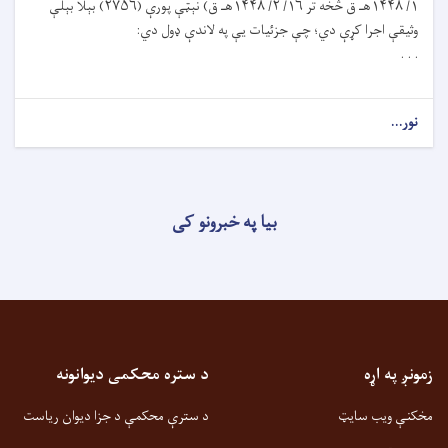
۱/ ۱۴۴۸هـ ق څخه تر ۱۶/ ۲/ ۱۴۴۸هـ ق) نېټې پورې (۲۷۵۶) بېلا بېلې
وثيقې اجرا کړې دي؛ چې جزئيات يې په لاندې ډول دي:
. . .
نور...
بیا په خبرونو کی
زمونږ په اړه
د ستره محکمی دیوانونه
مخکنې ویب سایټ
د سترې محکمې د جزا دیوان ریاست