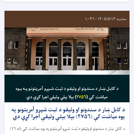
سه‌شنبه ۱۴۰۵/۵/۱۳ - ۱۰:۴۶
د کابل ښار د سندونو او وثیقو د ثبت شپږو آمریتونو په
يوه مياشت کې (۲۷۵۶) بېلا بېلې وثیقې اجرا کړې دي
د کابل ښار د سندونو او وثيقو د ثبت شپږو آمريتونو په يوه مياشت کې (له ۱۶/