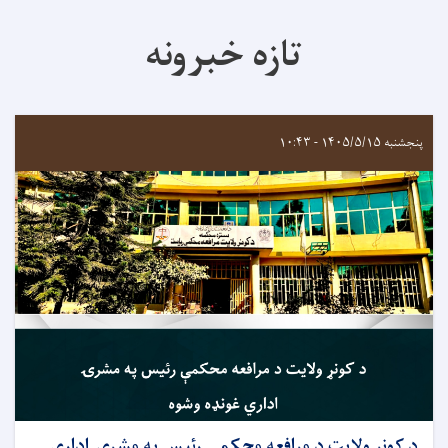
تازه خبرونه
پنجشنبه ۱۴۰۵/۵/۱۵ - ۱۰:۴۳
د کونړ ولایت د مرافعه محکمې رئيس په مشرۍ اداري