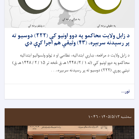
د زابل ولايت محاکمو په دوو اونيو کې (۲۲۲) دوسیو ته
پر رسېدنه سربېره، (۴۳) وثیقې هم اجرا کړې دي
د زابل ولایت د مرافعه، ښاري ابتدائیه، نظامي او د ټولو ولسواليو ابتدائيه
محاکمو په دوو اونيو کې (له ۱ / ۲/ ۱۴۴۸هـ ق څخه تر ۱۵ / ۲ / ۱۴۴۸هـ ق)
نېټې پورې (۲۲۲) دوسيو ته پر رسېدنه سربېره،. . .
نور...
سه‌شنبه ۱۴۰۵/۵/۱۳ - ۱۰:۴۶