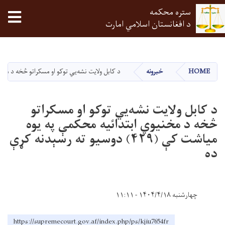
ستره محکمه
tion
د افغانستان اسلامي امارت
اصلي
منځپانګه
دانګل
HOME
خبرونه
د کابل ولايت نشه‌يي توکو او مسکراتو څخه د مخنيوي ابتدائيه 
د کابل ولايت نشه‌يي توکو او مسکراتو
څخه د مخنيوي ابتدائيه محکمې په يوه
مياشت کې (۴۲۹) دوسيو ته رسېدنه کړې
ده
چهارشنبه ۱۴۰۴/۴/۱۸ - ۱۱:۱۱
https://supremecourt.gov.af/index.php/ps/kjiu7654fr