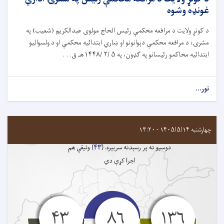
غونډه وشوه
د کونړ ولایت د مرافعه محکمې رئيس الحاج مولوی عبدالکریم (شعیب) په
مشرۍ؛ د مرافعه محکمې دېوانونو او ښاري ابتدائيه محکمې او د ولسوالیو
ابتدائيه محاکمو رئيسانو په ګډون، په ۵ /۲ /۱۴۴۸هـ ق. . .
نور...
چهارشنبه ۱۴۰۵/۵/۱۴ - ۱۳:۲۰