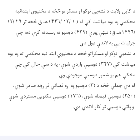
د کابل ولایت د نشه‌يي توکو او مسکراتو څخه د مخنيوي ابتدائیه
محکمې په يوه مياشت کې له ( ۱ /۱۲ /۱۴۴۶هـ ق څخه تر ۲۹ /۱۲
/۱۴۴۶هـ ق) نېټې پورې (۴۲۹) دوسيو ته رسېدنه کړې ده؛ چې
جزئيات يې په لاندې ډول دي.
د نشه‌يي توکو او مسکراتو څخه د مخنیوي ابتدائیه محکمې ته په يوه
مياشت کې (۳۴۷) دوسيې واردې شوې؛ په داسې حال کې چې
مخکې هم يو شمېر دوسيې موجودې وې.
له دې جملې څخه د (۳) دوسيو په اړه قضائي قرارونه صادر شوي،
(۲۵۰) دوسیې فیصله شوې، (۱۷۶) دوسیې مکتوبي مستردې شوې
او پاتې دوسيې تر کار لاندې دي.