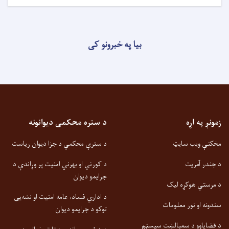
بیا په خبرونو کی
زمونږ په اړه
د ستره محکمی دیوانونه
مخکنې ویب سایټ
د سترې محکمې د جزا دیوان ریاست
د جندر آمریت
د کورني او بهرني امنیت پر وړاندې د
جرایمو دیوان
د مرستې هوکړه لیک
د اداري فساد، عامه امنیت او نشه‌یی
سندونه او نور معلومات
توکو د جرایمو دیوان
د قضایاوو د سمبالښت سیسټم