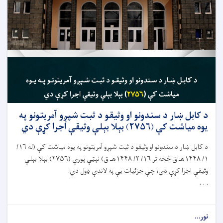
د کابل ښار د سندونو او وثیقو د ثبت شپږو آمریتونو په
يوه مياشت کې (۲۷۵۶) بېلا بېلې وثیقې اجرا کړې دي
د کابل ښار د سندونو او وثيقو د ثبت شپږو آمريتونو په يوه مياشت کې (له ۱۶/
۱/ ۱۴۴۸هـ ق څخه تر ۱۶/ ۲/ ۱۴۴۸هـ ق) نېټې پورې (۲۷۵۶) بېلا بېلې
وثيقې اجرا کړې دي؛ چې جزئيات يې په لاندې ډول دي:
. . .
نور...