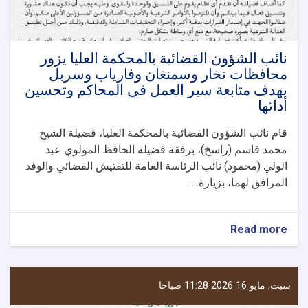
نائب الشؤون القضائية بالمحكمة العليا يزور
محافظات تخار وسمنغان وفارياب وسربل
بهدف متابعة سير العمل في المحاكم وتحسين
أدائها
قام نائب الشؤون القضائية بالمحكمة العليا، فضيلة الشيخ
محمد قاسم (راسخ)، برفقة فضيلة الحافظ المولوي عبد
الولي (محمود) نائب الرئاسة العامة للتفتيش القضائي والوفد
المرافق لهما، بزيارة. . .
about
Read more
نائب
الشؤون
القضائية
بالمحكمة
سبت, مايو 16 2026 11:28 صباحا
العليا