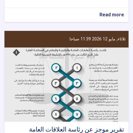
about
Read more
قام
فضیلة
قاضي
القضاة
ثلاثاء, مايو 12 2026 11:39 صباحا
ورئيس
المحكمة
العليا
بزيارة
إلى
محافظات
قندوز،
بدخشان،
بلخ،
جوزجان،
وبغلان
تقرير موجز عن رئاسة العلاقات العامة