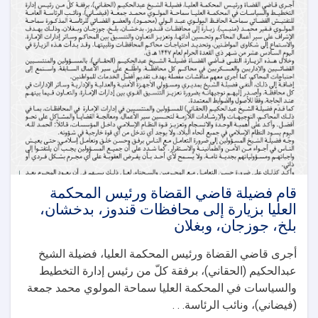
يزور
محافظات
تخار
وسمنغان
وفارياب
وسربل
بهدف
متابعة
سير
العمل
في
المحاكم
وتحسين
أدائها
قام فضیلة قاضي القضاة ورئيس المحكمة
العليا بزيارة إلى محافظات قندوز، بدخشان،
بلخ، جوزجان، وبغلان
أجرى قاضي القضاة ورئيس المحكمة العليا، فضيلة الشيخ
عبدالحكيم (الحقاني)، برفقة كلّ من رئيس إدارة التخطيط
والسياسات في المحكمة العليا سماحة المولوي محمد جمعة
(فیضاني)، ونائب الرئاسة. . .