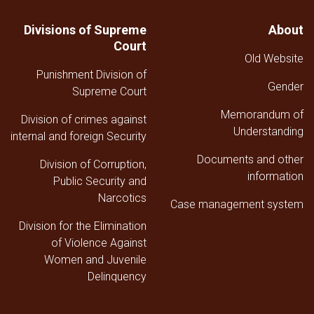
العليا
خلال
Divisions of Supreme
About
الربع
Court
الثالث
Old Website
من
Punishment Division of
عام
Gender
1447هـ
Supreme Court
ق
Memorandum of
Division of crimes against
Understanding
internal and foreign Security
Documents and other
Division of Corruption,
information
Public Security and
Narcotics
Case management system
Division for the Elimination
of Violence Against
Women and Juvenile
Delinquency