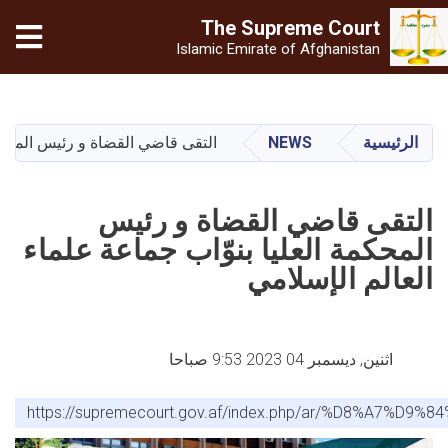
The Supreme
Court
tion
Islamic Emirate of Afghanistan
تجاوز
إلى
المحتوى
الرئيسية
NEWS
التقى قاضي القضاة و رئيس المحكمة
الرئيسي
التقى قاضي القضاة و رئيس
المحكمة العليا بنوّاب جماعة علماء
العالم الإسلامي
اثنين, ديسمبر 04 2023 9:53 صباحا
https://supremecourt.gov.af/index.php/ar/%