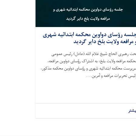
لسه رؤسای دواوین محکمه ابتدائیه شهری
 مرافعه ولایت بلخ داير گردید
حت رهبری الحاج شیخ غلام الله (عادل) رئیس عمومی
حکمه مرافعه ولایت بلخ؛ به اشتراک رؤسای دواوین مرافعه،
رپرست محکمه ابتدائیه شهری و رؤسای دواوین محکمه مذکور،
ئیس تحریرات مرافعه و آمرین. . .
یشتر