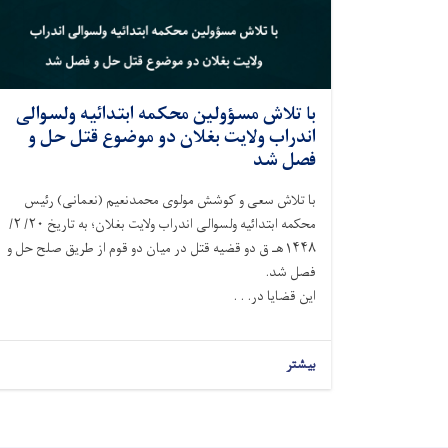
با تلاش مسؤولين محکمه ابتدائیه ولسوالی
اندراب ولايت بغلان دو موضوع قتل حل و
فصل شد
با تلاش سعی و کوشش مولوی محمدنعیم (نعمانی) رئیس
محکمه ابتدائیه ولسوالی اندراب ولايت بغلان؛ به تاريخ ۲۰/ ۲/
۱۴۴۸هـ ق دو قضیه قتل در میان دو قوم از طریق صلح حل و
فصل شد.
این قضایا در. . .
بیشتر