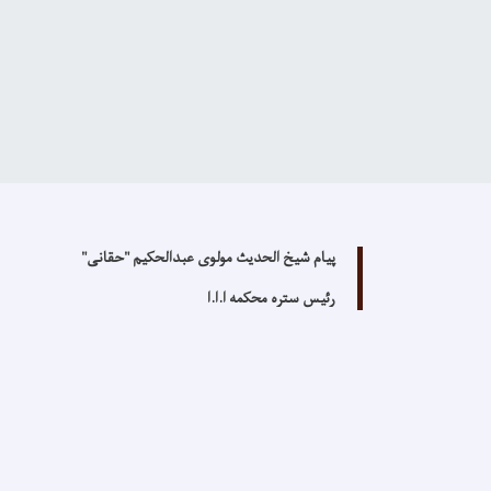
پیام
شیخ الحدیث مولوی عبدالحکیم "حقانی"
رئیس ستره محکمه ا.ا.ا