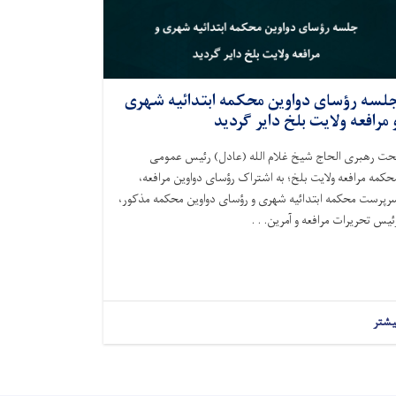
لسه رؤسای دواوین محکمه ابتدائیه شهری
 مرافعه ولایت بلخ داير گردید
حت رهبری الحاج شیخ غلام الله (عادل) رئیس عمومی
حکمه مرافعه ولایت بلخ؛ به اشتراک رؤسای دواوین مرافعه،
رپرست محکمه ابتدائیه شهری و رؤسای دواوین محکمه مذکور،
ئیس تحریرات مرافعه و آمرین. . .
یشتر