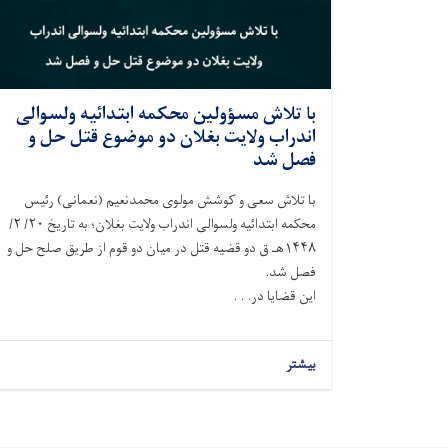
با تلاش مسؤولين محکمه ابتدائیه ولسوالی
اندراب ولايت بغلان دو موضوع قتل حل و
فصل شد
با تلاش سعی و کوشش مولوی محمدنعیم (نعمانی) رئیس
محکمه ابتدائیه ولسوالی اندراب ولايت بغلان؛ به تاريخ ۲۰/ ۲/
۱۴۴۸هـ ق دو قضیه قتل در میان دو قوم از طریق صلح حل و
فصل شد.
این قضایا در. . .
بیشتر