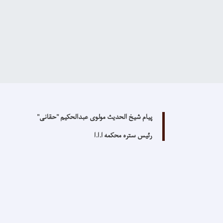
پیام
شیخ الحدیث مولوی عبدالحکیم "حقانی"
رئیس ستره محکمه ا.ا.ا