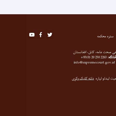
Youtube
Facebook
Twitter
ستره محکمه
ی صحت عامه، کابل، افغانستان
څانګه:
2263 230 20 (0)93+
info@supremecourt.gov.af
عیت لیدلو لپاره
دلته کلیک وکړی