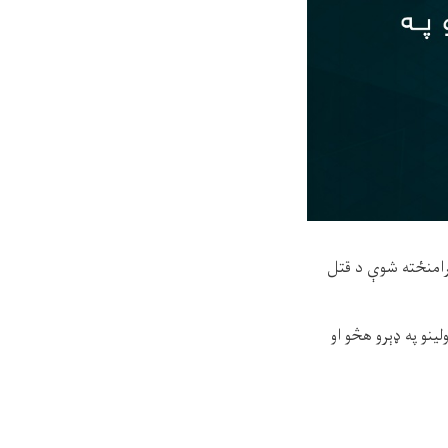
نېټه د دوو کورنيو ترمنځ رامنځته شوې د قتل
نو په ډېرو هڅو او