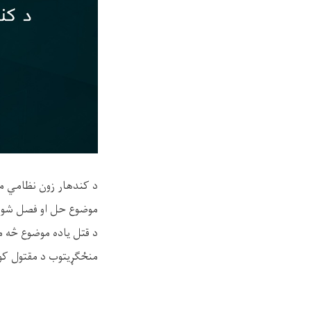
موضوع حل او فصل شوه
د قتل یاده موضوع څه مو
منځګړيتوب د مقتول کور