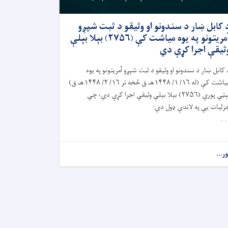
 کابل ښار د سندونو او وثیقو د ثبت شپږو
آمریتونو په يوه مياشت کې (۲۷۵۶) بېلا بېلې
ثیقې اجرا کړې دي
 کابل ښار د سندونو او وثيقو د ثبت شپږو آمريتونو په يوه
مياشت کې (له ۱۶/ ۱/ ۱۴۴۸هـ ق څخه تر ۱۶/ ۲/ ۱۴۴۸هـ ق)
نېټې پورې (۲۷۵۶) بېلا بېلې وثيقې اجرا کړې دي؛ چې
زئيات يې په لاندې ډول دي:
. .
ور...