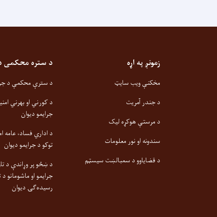
زمونږ په اړه
د ستره محکمی دیو
مخکنې ویب سایټ
د سترې محکمې د جزا
د جندر آمریت
د کورني او بهرني امنی
جرایمو دیوان
د مرستې هوکړه لیک
د اداري فساد، عامه ام
سندونه او نور معلومات
توکو د جرایمو دیوان
د قضایاوو د سمبالښت سیسټم
د ښځو پر وړاندې د تاو
جرایمو او ماشومانو د ت
رسیده‌ګۍ دیوان