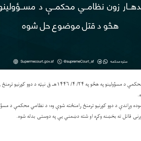
د کندهار زون نظامي محکمې د مسؤولينو په هڅو په ۲۴/ ۴/ ۱۴۴۶هـ ق 
.
ده وړاندې د دوو کورنيو ترمنځ رامنځته شوې وه؛ د نظامي محکمې د مسؤولي
نۍ قاتل ته بخښنه وکړه او شته دښمني يې په دوستۍ بدله شوه.