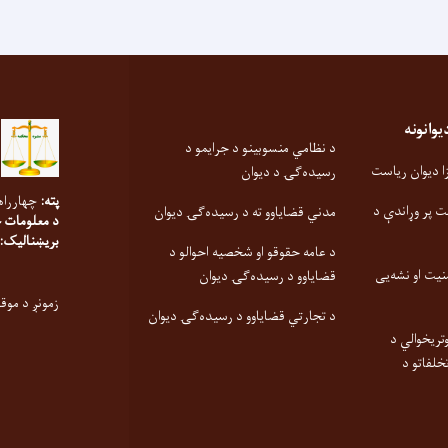
انونه
د نظامي منسوبینو د جرایمو د
 دیوان ریاست
رسیده‌ګۍ د دیوان
پته:
چهارراه
ت پر وړاندې د
مدني قضایاوو ته د رسیده‌ګۍ دیوان
د معلومات 
بریښنالیک:
د عامه حقوقو او شخصیه احوالو د
نیت او نشه‌یی
قضایاوو د رسیده‌ګۍ دیوان
زمونږ د موق
د تجارتي قضایاوو د رسیده‌ګۍ دیوان
تریخوالي د
خلفاتو د