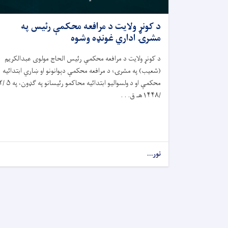
د کونړ ولایت د مرافعه محکمې رئيس په
مشرۍ اداري غونډه وشوه
د کونړ ولایت د مرافعه محکمې رئيس الحاج مولوی عبدالکریم
(شعیب) په مشرۍ؛ د مرافعه محکمې دېوانونو او ښاري ابتدائيه
محکمې او د ولسوالیو ابتدائيه محاکمو رئ
/۱۴۴۸هـ ق. . .
نور...