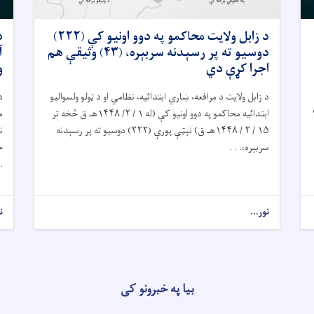
د زابل ولايت محاکمو په دوو اونيو کې (۲۲۲)
د
دوسیو ته پر رسېدنه سربېره، (۴۳) وثیقې هم
اجرا کړې دي
و
د زابل ولایت د مرافعه، ښاري ابتدائیه، نظامي او د ټولو ولسواليو
د
ابتدائيه محاکمو په دوو اونيو کې (له ۱ / ۲/ ۱۴۴۸هـ ق څخه تر
يسانو په ګډون، په ۵ /۲
۱۵ / ۲ / ۱۴۴۸هـ ق) نېټې پورې (۲۲۲) دوسيو ته پر رسېدنه
سربېره،. . .
ج
 .
نور...
ن
بیا په خبرونو کی