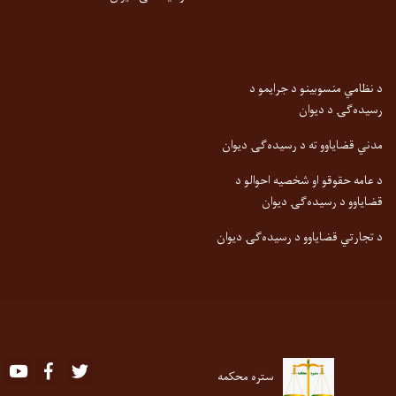
د نظامي منسوبینو د جرایمو د
رسیده‌ګۍ د دیوان
مدني قضایاوو ته د رسیده‌ګۍ دیوان
د عامه حقوقو او شخصیه احوالو د
قضایاوو د رسیده‌ګۍ دیوان
د تجارتي قضایاوو د رسیده‌ګۍ دیوان
Youtube
Facebook
Twitter
ستره محکمه