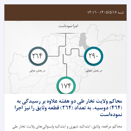
شنبه ۱۴۰۵/۵/۱۷ - ۱۴:۱۶
محاکم ولايت تخار طی دو هفته علاوه بر رسيدگی به
(۴۶۴) دوسیه، به تعداد (۲۶۴) قطعه وثایق را نیز اجرا
نموده‌است
محاکم مرافعه، وثايق، ابتدائیه شهرى و ابتدائیه ولسوالى‌های ولایت تخار طی