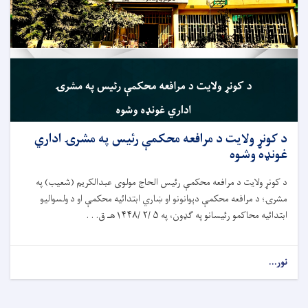
د کونړ ولایت د مرافعه محکمې رئيس په مشرۍ اداري
غونډه وشوه
د کونړ ولایت د مرافعه محکمې رئيس الحاج مولوی عبدالکریم (شعیب) په
مشرۍ؛ د مرافعه محکمې دېوانونو او ښاري ابتدائيه محکمې او د ولسوالیو
ابتدائيه محاکمو رئيسانو په ګډون، په ۵ /۲ /۱۴۴۸هـ ق. . .
نور...