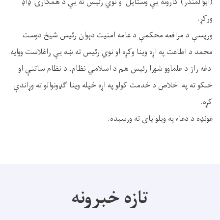
(ابوالمنذر) کارونه يې وستایل او نوي رئیس ته يې د همکارۍ ډاډ
ورکړ.
ورپسې د مرافعه محکمې د عامه امنيت دېوان رئیس شیخ دوست
محمد د اطاعت په اړه وینا وکړه او نوي رئیس ته ښه يې راغلاست ووايه.
دغه‌ راز د علماوو شورا رئيس هم د اسلامي نظام، د نظام ساتنې او
خلکو ته په اخلاص د خدمت کولو په اړه خپله وینا ګډونوالو ته وړاندې
کړه.
غونډه د دعاء په ویلو پای ته ورسېده.
تازه خبرونه