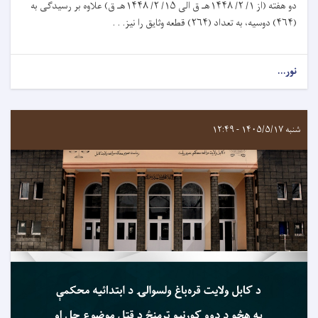
دو هفته (از ۱/ ۲/ ۱۴۴۸هـ ق الى ۱۵/ ۲/ ۱۴۴۸هـ ق) علاوه بر رسيدگی به
(۴۶۴) دوسیه، به تعداد (۲۶۴) قطعه وثایق را نیز. . .
نور...
شنبه ۱۴۰۵/۵/۱۷ - ۱۲:۴۹