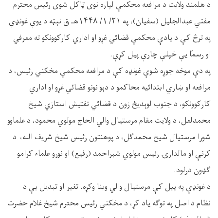
د هلمند ولايت د مرافعه محکمې لپاره نوی ټاکل شوی رئيس محترم
مفتي عبدالجليل (سفيان)، په ۲۱/ ۱/ ۱۴۴۸هـ ق نېټه د يوې غونډې
په ترڅ کې د یادې محکمې قضائي غړو او اداري کارکوونکو ته معرفي
او رسمًا یې خپلې چارې پیل کړې.
په دې موخه جوړه شوې غونډه کې د مرافعه محکمې مخکني رئیس، د
مرافعه او ښاري ابتدائيه محاکمو د دېوانونو قضائي غړو او اداري
کارکوونکو، د جنوب لوېديځ زون د قضائي تفتيش استازي شیخ
محمدلعل، د ولایت مقام مرستیال والي الحاج مولوي محمود، د علماوو
شورا مرستیال شیخ محمدګل، د پوهنتون رئیس شیخ شریف الله، د
کرنې او مالدارۍ رئیس مولوي شېراحمد (رفیع) او نورو علماء کرامو
ګډون درلود.
د غونډې په پيل کې مرستیال والي وینا وکړه، تغیر او تبدیل يې د
نظام د اصل په توګه ياد کړ، د مخکني رئیس محترم شیخ غلام حضرت