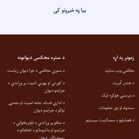
بیا په خبرونو کی
زمونږ په اړه
د ستره محکمی دیوانونه
مخکنې ویب سایټ
د سترې محکمې د جزا دیوان ریاست
د جندر آمریت
د کورني او بهرني امنیت پر وړاندې د
جرایمو دیوان
د مرستې هوکړه لیک
د اداري فساد، عامه امنیت او نشه‌یی
سندونه او نور معلومات
توکو د جرایمو دیوان
د قضایاوو د سمبالښت سیسټم
د ښځو پر وړاندې د تاوتریخوالي د
جرایمو او ماشومانو د تخلفاتو د
رسیده‌ګۍ دیوان