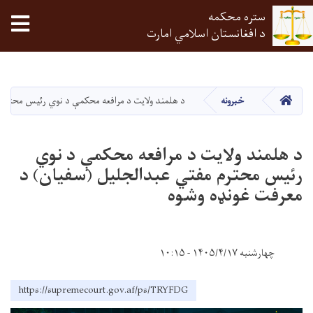
ستره محکمه
tion
د افغانستان اسلامي امارت
اصلي
منځپانګه
دانګل
HOME
خبرونه
د هلمند ولایت د مرافعه محکمې د نوي رئيس محترم 
د هلمند ولایت د مرافعه محکمې د نوي
رئيس محترم مفتي عبدالجليل (سفيان) د
معرفت غونډه وشوه
چهارشنبه ۱۴۰۵/۴/۱۷ - ۱۰:۱۵
https://supremecourt.gov.af/ps/TRYFDG