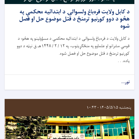
د کابل ولايت قره‌باغ ولسوالۍ د ابتدائیه محکمې په
هڅو د دوو کورنیو ترمنځ د قتل موضوع حل او فصل
شوه
د کابل ولایت د قره‌باغ ولسوالۍ د ابتدائیه محکمې د مسؤولینو په هڅو؛ د
قومي مشرانو او علماوو په منځګړیتوب، په ۱۲ / ۲ / ۱۴۴۸هـ ق نېټه د دوو
کورنیو ترمنځ د قتل موضوع حل او فصل شوه.
یاده. . .
نور...
پنجشنبه ۱۴۰۵/۵/۱۵ - ۱۰:۴۳