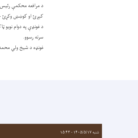
د مرافعه محکمې رئيس زی
کېږئ او کوښښ وکړئ چ
د غونډې په دوام نويو 
سرته رسوو.
غونډه د شیخ ولي محمد (
شنبه ۱۴۰۵/۵/۱۷ - ۱۵:۴۳