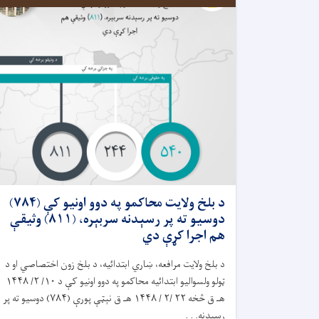
د بلخ ولايت محاکمو په دوو اونيو کې (۷۸۴)
دوسیو ته پر رسېدنه سربېره، (۸۱۱) وثیقې
هم اجرا کړې دي
د بلخ ولايت مرافعه، ښاري ابتدائیه، د بلخ زون اختصاصي او د
ټولو ولسواليو ابتدائيه محاکمو په دوو اونيو کې د ۱۰/ ۲/ ۱۴۴۸
هـ ق څخه ۲۲ /۲ / ۱۴۴۸ هـ ق نېټې پورې (۷۸۴) دوسيو ته پر
رسېدنه. . .