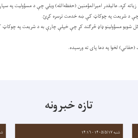
اته کړه، عالیقدر امیرالمؤمنین (حفظه‌الله) ویلي چې د مسؤولیت په سپارل
ې د شریعت په چوکاټ کې ښه خدمت ترسره کړئ.
ټاکل شويو مسؤولينو ډاډ څرګند کړ چې خپلې چارې به د شریعت په چوکاټ کې
حقاني) لخوا په دعا پای ته ورسېده.
تازه خبرونه
شنبه ۱۴۰۵/۵/۱۷ - ۱۴:۱۶
شنبه ۵/۱۷