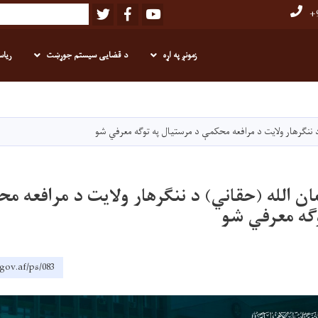
Twitter
Facebook
Youtube
Search
+9
زمونږ په اړه
د قضایی سیستم جوړښت
ریاس
اصلي
منځپانګه
دانګل
 ننګرهار ولايت د مرافعه محکمې د مرستيال په توګه معرفي شو
ن الله (حقاني) د ننګرهار ولايت د مرافعه م
ګه معرفي شو
gov.af/ps/083