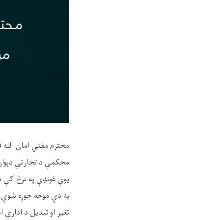
محترم مفتي امان الله (
یوې غونډې په ترڅ کې د
په دې موخه جوړه شوې 
تغیر او تبدیل د اداري 