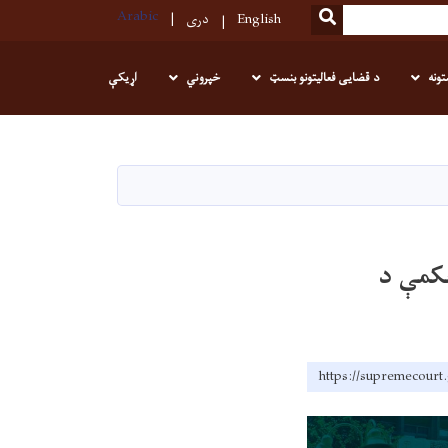
Arabic
SEARCH
English
دری
تونه
د قضایی فعالیتونو بنسټ
خپروني
اړیکې
حکمې د
https://supremecourt.