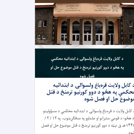
 کابل ولايت قره‌باغ ولسوالۍ د ابتدائیه
حکمې په هڅو د دوو کورنیو ترمنځ د قتل
وضوع حل او فصل شوه
 کابل ولایت د قره‌باغ ولسوالۍ د ابتدائیه محکمې د مسؤولینو
په هڅو؛ د قومي مشرانو او علماوو په منځګړیتوب، په ۱۲ / ۲ /
۱۴۴۸هـ ق نېټه د دوو کورنیو ترمنځ د قتل موضوع حل او فصل
وه.