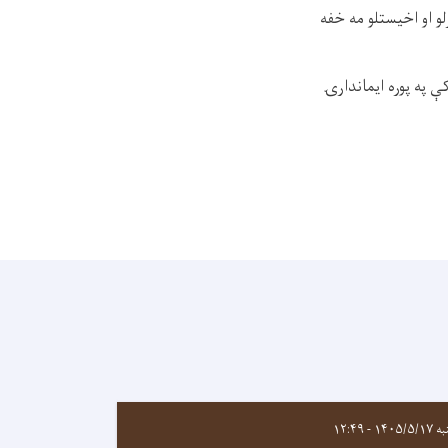
و او اخیستلو مه خفه
 په پوره ایماندارۍ
۱۴۰۵/ - ۱۲:۴۹