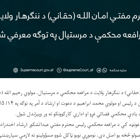
حقاني) د ننګرهار ولايت د مرافعه محکمې د مرستيال، مولوي رحيم الله (ح
 یادې محکمې قضائي غړو او اداري کارکوونکو ته ور وپېژندل شول.
غونډه کې د مرافعه محکمې رئیس محترم مفتي عبدالشکور (رشاد اخندزاده
اصولو څخه یو اصل دی، نوموړي نويو ټاکل شوو مسؤولينو ته لازمې سپارښتن