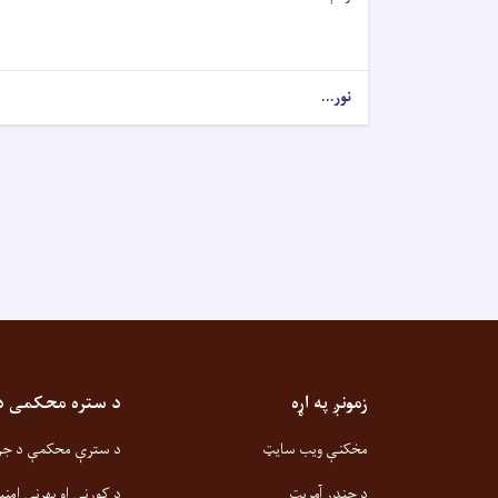
نور...
زمونږ په اړه
د ستره محکمی دیو
مخکنې ویب سایټ
د سترې محکمې د جزا
د جندر آمریت
د کورني او بهرني امنی