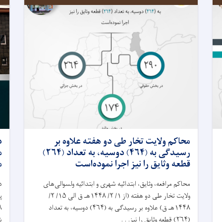
محاکم ولايت تخار طی دو هفته علاوه بر
د
رسيدگی به (۴۶۴) دوسیه، به تعداد (۲۶۴)
م
قطعه وثایق را نیز اجرا نموده‌است
م
محاکم مرافعه، وثايق، ابتدائیه شهرى و ابتدائیه ولسوالى‌های
د
ولایت تخار طی دو هفته (از ۱/ ۲/ ۱۴۴۸هـ ق الى ۱۵/ ۲/
۱۴۴۸هـ ق) علاوه بر رسيدگی به (۴۶۴) دوسیه، به تعداد
(۲۶۴) قطعه وثایق را نیز. . .
ش