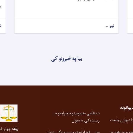
ی
نور...
ن
بیا په خبرونو کی
انونه
د نظامي منسوبینو د جرایمو د
 دیوان ریاست
رسیده‌ګۍ د دیوان
پته:
چهارراه
ت پر وړاندې د
مدني قضایاوو ته د رسیده‌ګۍ دیوان