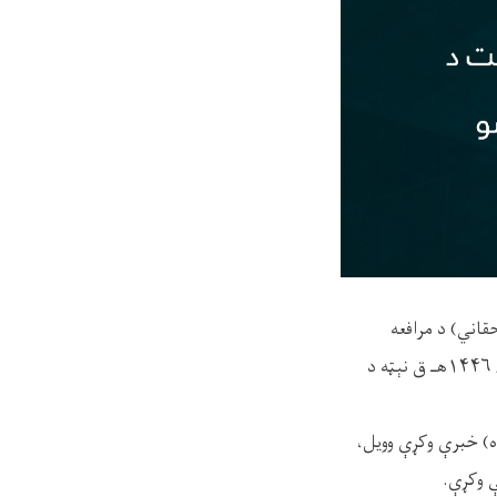
قاني) د مرافعه
محکمې د تجارتي دېوان د رئيس او مولوي محمد ابراهيم د دعوت او ارشاد د آمر په توګه په ۱۴/ ۵/ ۱۴۴۶هـ ق نېټه د
) خبرې وکړې وويل،
ې وکړې.