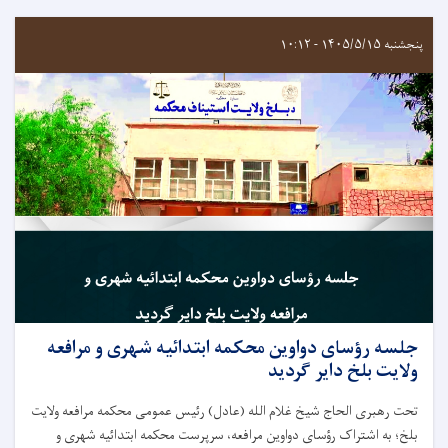
پنجشنبه ۱۴۰۵/۵/۱۵ - ۱۰:۱۲
جلسه رؤسای دواوین محکمه ابتدائیه شهری و مرافعه
ولایت بلخ داير گردید
تحت رهبری الحاج شیخ غلام الله (عادل) رئیس عمومی محکمه مرافعه ولایت
بلخ؛ به اشتراک رؤسای دواوین مرافعه، سرپرست محکمه ابتدائیه شهری و