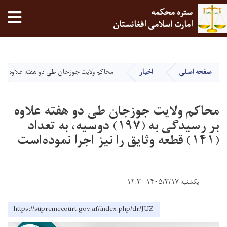
ستره محکمه
tion
امارت اسلامی افغانستان
Skip
to
main
صفحه اصلی
اخبار
محاکم ولايت جوزجان طی دو هفته علاوه بر رسيدگی به (۱۹۷) دوسیه، به تعداد (۱۴۱) قطعه وثا
content
محاکم ولايت جوزجان طی دو هفته علاوه
بر رسيدگی به (۱۹۷) دوسیه، به تعداد
(۱۴۱) قطعه وثایق را نیز اجرا نموده‌است
یکشنبه ۱۴۰۵/۳/۱۷ - ۱۲:۳
https://supremecourt.gov.af/index.php/dr/JUZ