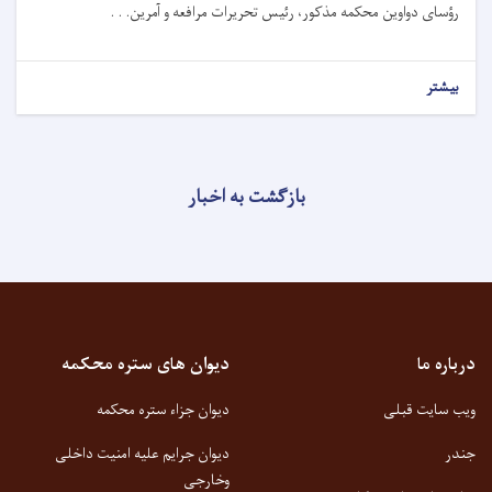
رؤسای دواوین محکمه مذکور، رئیس تحریرات مرافعه و آمرین. . .
بیشتر
بازگشت به اخبار
درباره ما
دیوان های ستره محکمه
ویب سایت قبلی
دیوان جزاء ستره محکمه
جندر
دیوان جرایم علیه امنیت داخلی
وخارجی