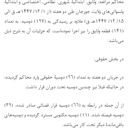
محاکم مرافعه، وثايق، ابتدائیۀ شهرى، نظامی، اختصاصی و ابتدائیۀ
ولسوالى‌های ولایت جوزجان طی دو هفته (از
۱
/
۱۲
/ ۱۴۴۷هـ ق الى
۱۵
/
۱۲
/ ۱۴۴۷هـ ق) علاوه بر رسيدگی به (
۱۹۷
) دوسیه، به تعداد
(
۱۴۱
) قطعه وثایق را نیز اجرا نموده‌است که جزئیات آن به شرح ذیل
می‌باشد:
در بخش حقوقی:
در جریان دو هفته به تعداد (
۹۶
) دوسیۀ حقوقی وارد محاکم گردیده؛
در حالیکه قبلاً نیز چندین دوسیه تحت دوران قرار داشت.
از آن جمله در رابطه به (
۶۶
) دوسیه قرار قضائی صادر شده، (
۲۹
)
دوسیه فیصله شده، (
۱۱
) دوسيه مکتوبی مسترد گردیده و دوسیه‌های
باقی‌ماندۀ دیگر تحت کار می‌باشد.