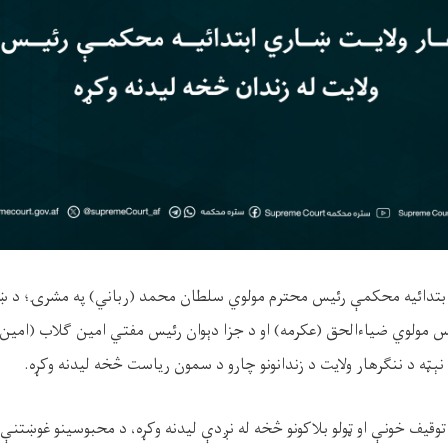
 ابتدائیه محکمې رئیس محترم مولوي سلطان محمد (رباني) په مشرۍ؛ د ښ
وقیف خونې او ټولو بلاکونو څخه له نږدې لیدنه وکړه، د محبوسینو غوښتنې 