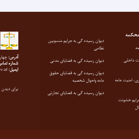
محکمه
دیوان رسیده گی به جرایم منسوبین
مه
نظامی
آدرس:
چهارر
یت داخلی
دیوان رسیده گی به قضایای مدنی
شماره تماس
ایمیل:
info@supremecourt.gov.af
دیوان رسیده گی به قضایای حقوق
ری، امنیت عامه
عامه واحوال شخصیه
برای دیدن 
دیوان رسیده گی به قضایای تجارتی
رایم خشونت
ال