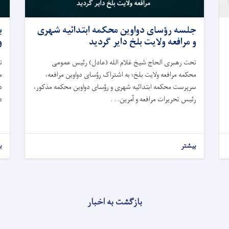
جلسه رؤسای دواوین محکمه ابتدائیه شهری
ب
و مرافعه ولایت بلخ داير گردید
و
تحت رهبری الحاج شیخ غلام الله (عادل) رئیس عمومی
ت
محکمه مرافعه ولایت بلخ؛ به اشتراک رؤسای دواوین مرافعه،
سرپرست محکمه ابتدائیه شهری و رؤسای دواوین محکمه مذکور،
د
رئیس تحریرات مرافعه و آمرین. . .
د
بیشتر
ب
بازگشت به اخبار