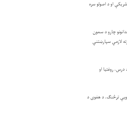
شریکې او د اصولو سره
ندانونو چارو د سمون
ته لازمې سپارښتنې
درس، روغتیا او
رویې ترڅنګ، د هغوی د