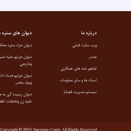
درباره ما
دیوان های ستره 
ویب سایت قبلی
دیوان جزاء ستره محک
جندر
دیوان جرایم علیه امن
وخارجی
تفاهم نامه های همکاری
دیوان جرایم فساد ادا
اسناد ها و سایر معلومات
ومواد مخدر
سیستم مدیریت قضایا
دیوان رسیده گی به ج
علیه زن وتخلفات اطف
Copyright © 2019 | Supreme Court. All Rights Reserved