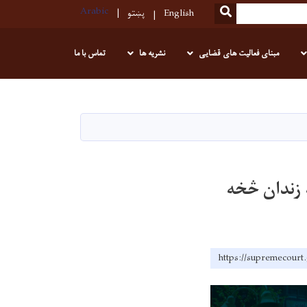
Arabic
SEARCH
English
پښتو
مبنای فعالیت های قضایی
نشریه ها
تماس با ما
 زندان څخه
https://supremecourt