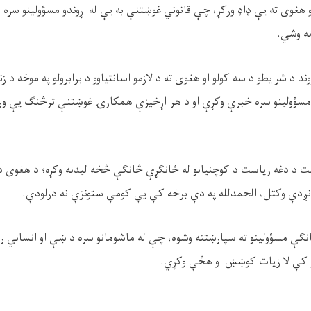
هغوی ته یې ډاډ ورکړ، چې قانوني غوښتنې به یې له اړوندو مسؤولینو سره 
نه وشي.
ند د شرایطو د ښه کولو او هغوی ته د لازمو اسانتیاوو د برابرولو په موخه د ز
 مسؤولینو سره خبرې وکړې او د هر اړخیزې همکارۍ غوښتنې ترڅنګ يې ور
ئت د دغه ریاست د کوچنیانو له ځانګړې څانګې څخه لیدنه وکړه؛ د هغوی د 
نږدې وکتل، الحمدلله په دې برخه کې يې کومې ستونزې نه درلودې.
څانګې مسؤولینو ته سپارښتنه وشوه، چې له ماشومانو سره د ښې او انساني 
هیر کې لا زیات کوښښ او هڅې وکړي.