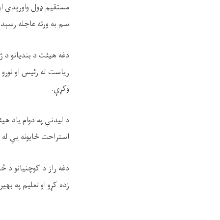
مستقیم ډول واورېدې او 
سم به ورته عاجله رسېد
دغه هيئت د بندیانو د ژو
ریاست له رئیس او نورو
وکړې.
د لیدنې په دوام یاد هي
استراحت ځایونه يې له 
دغه راز د کوچنیانو د 
زده کړو او تعلیم په ب