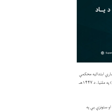
اري ابتدائیه محکمې
د عامه امنیت دېوان رئیس مولوي ضیاءالحق (عکرمه) او د جزا دېوان رئیس مفتي امین ګلاب (امین) په ملتيا، د ۱۴۴۷هـ
او ستونزې یې په