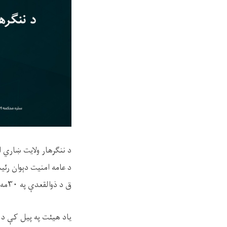
د ننګرهار ولايت ښاري
ق د ذوالقعدې په ۳۰مه نېټه د ننګرهار ولايت د زندانونو چارو د سمون ریاست څخه لیدنه وکړه.
یاد هيئت په پيل کې د ت