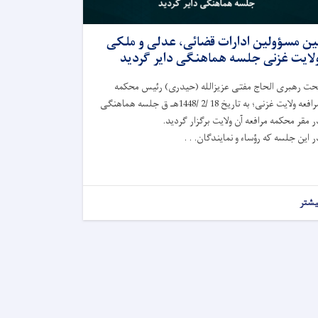
ین مسؤولین ادارات قضائی، عدلی و ملکی
لایت غزنی جلسه هماهنگی دایر گردید
حت رهبری الحاج مفتی عزیزالله (حیدری) رئیس محکمه
مرافعه ولایت غزنی؛ به تاريخ 18 /2 /1448هـ ق جلسه هماهنگی
ر مقر محکمه مرافعه آن ولایت برگزار گردید.
ر این جلسه که رؤساء و نمایندگان. . .
یشتر