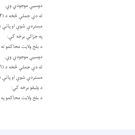
دوسیې موجودې وې.
مستردې شوې او پاتې د
په جزائي برخه کې:
دوسیې موجودې وې.
مستردې شوې او پاتې د
د وثيقو برخه کې:
د بلخ ولایت محاکمو په دوو اونيو کې (۳۰۹) بېلا 