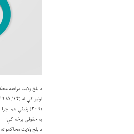
د بلخ ولايت مرافعه محک
(۳۰۹) وثيقې هم اجرا کړې دي، چې جزئيات يې په لاندې ډول دي.
په حقوقي برخه کې: