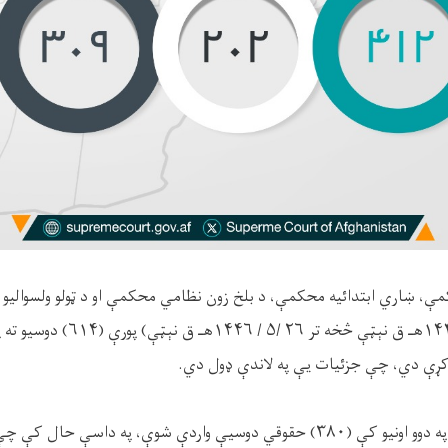
مې، ښاري ابتدائيه محکمې، د بلخ زون نظامي محکمې او د ټولو ولسواليو ا
اونيو کې له (۱۴/ ۵/ ۱۴۴۶هـ ق نېټې څخه ت
د بلخ ولایت محاکمو ته په دوو اونيو کې (۳۸۰) حقوقي دوسیې واردې شوې، په دا