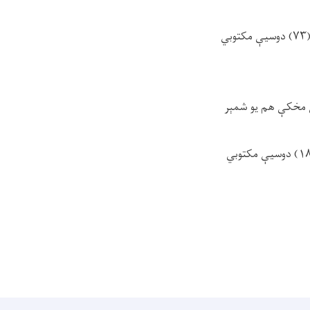
له دې جملې څخه د (۲۳۲) دوسیو په اړه قضائي قرارونه صادر شوي، (۱۰۷) دوسیې فیصله شوې، (۷۳) دوسیې مکتوبي
سې حال کې چې مخکې هم یو شمېر
له دې جملې څخه د (۱۰۶) دوسیو په اړه قضائي قرارونه صادر شوي، (۷۸) دوسیې فیصله شوې، (۱۸) دوسیې مکتوبي