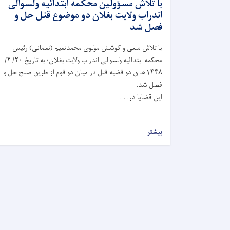
با تلاش مسؤولين محکمه ابتدائیه ولسوالی
اندراب ولايت بغلان دو موضوع قتل حل و
فصل شد
با تلاش سعی و کوشش مولوی محمدنعیم (نعمانی) رئیس
محکمه ابتدائیه ولسوالی اندراب ولايت بغلان؛ به تاريخ ۲۰/ ۲/
۱۴۴۸هـ ق دو قضیه قتل در میان دو قوم از طریق صلح حل و
فصل شد.
این قضایا در. . .
بیشتر