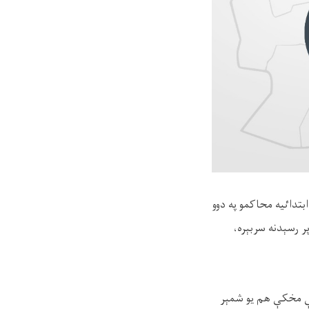
بتداٸيه محاکمو په دوو
ر ۲۶ /۵ / ۱۴۴۶هـ ق نېټې) پورې (۶۱۴) دوسيو ته پر رسېدنه سربېره،
سې حال کې چې مخکې هم یو شمېر