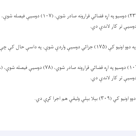
وسیې تر کار لاندې دي.
د بلخ ولایت محاکمو ته په دوو اونيو کې (۱۷۵) جزائي دوسیې واردې شوې، په دا
وسیې تر کار لاندې دي.
بېلې وثیقې هم اجرا کړې دي.‎