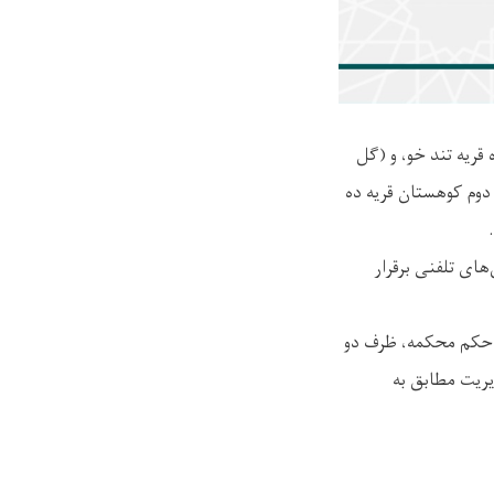
قریه تند خو، و (گل
دوم کوهستان قریه ده
های تلفنی برقرار
یق حکم محکمه، ظرف دو
یریت مطابق به