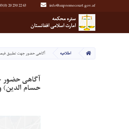
3(0) 20 230 22 63
info@supremecourt.gov.af
Main navigation
ستره محکمه
ستره محکمه
امارت اسلامی افغانستان
امارت اسلامی افغانستان
صفحه اصلی
اطلاعیه
آگاهی حضور جهت تطبیق فیصلۀ 
آگاهی حضور ج
حسام الدین) و