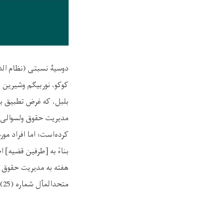
دوسیۀ نسبتی (نظام الد
کوکو، نوربیگم وشیرین 
بلبل، که غرض تطبیق ب
مدیریت حقوق ولسوالی حص
کرده‌است؛ اما افراد مو
بناءً به [طرفین قضیه]
هفته به مدیریت حقوق ح
متحدالمآل شماره (25) مؤرخ 23/11/1446هـ ق ستره محکمه، اجراآت خواهد نمود.