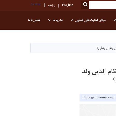
Arabic
SEARCH
English
پښتو
مبنای فعالیت های قضایی
نشریه ها
تماس با ما
 بنتان بدلی)
م الدین ولد
)
https://supremecour