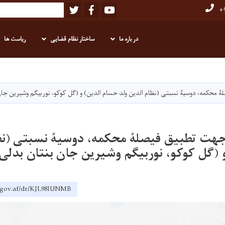
Twitter
Facebook
Youtube
Search
+9
در باره ما
ساختار نظام قضایی
ریاست ها
Skip
to
main
محکمه، دوسیۀ نسبتی (نظام الدین ولد حسام الدین) و (گل کوکو، نوربیگم وشیرین جان
content
هت تطبیق فیصلۀ محکمه، دوسیۀ نسبتی (نظا
 (گل کوکو، نوربیگم وشیرین جان بنتان بدلی
t.gov.af/dr/KJL98IUNMB