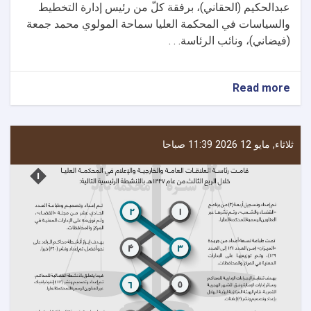
عبدالحكيم (الحقاني)، برفقة كلّ من رئيس إدارة التخطيط
والسياسات في المحكمة العليا سماحة المولوي محمد جمعة
(فیضاني)، ونائب الرئاسة. . .
about
Read more
قام
فضیلة
قاضي
القضاة
ثلاثاء, مايو 12 2026 11:39 صباحا
ورئيس
المحكمة
العليا
بزيارة
إلى
محافظات
قندوز،
بدخشان،
بلخ،
جوزجان،
وبغلان