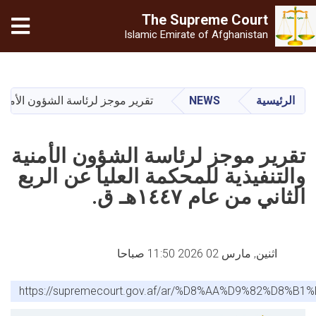
The Supreme
Court
Islamic Emirate of Afghanistan
تجاوز
إلى
المحتوى
الرئيسية
NEWS
تقرير موجز لرئاسة الشؤون الأمنية والت
الرئيسي
تقرير موجز لرئاسة الشؤون الأمنية
والتنفيذية للمحكمة العليا عن الربع
الثاني من عام ١٤٤٧هـ ق.
اثنين, مارس 02 2026 11:50 صباحا
https://supremecourt.gov.af/ar/%D8%AA%D9%8