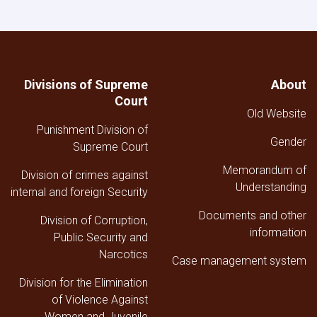
والخارجية
والإعلام
في
المحكمة
العليا
خلال
Divisions of Supreme
About
الربع
Court
الثالث
Old Website
من
Punishment Division of
عام
Gender
1447هـ
Supreme Court
ق
Memorandum of
Division of crimes against
Understanding
internal and foreign Security
Documents and other
Division of Corruption,
information
Public Security and
Narcotics
Case management system
Division for the Elimination
of Violence Against
Women and Juvenile