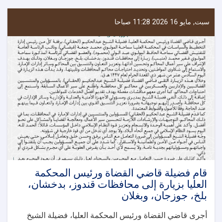
الشؤون
القضائية
بالمحكمة
سبت, مايو 16 2026 11:28 صباحا
العليا
يزور
محافظات
تخار
وسمنغان
وفارياب
وسربل
بهدف
متابعة
سير
العمل
في
المحاكم
وتحسين
أدائها
قام فضیلة قاضي القضاة ورئيس المحكمة
العليا بزيارة إلى محافظات قندوز، بدخشان،
بلخ، جوزجان، وبغلان
أجرى قاضي القضاة ورئيس المحكمة العليا، فضيلة الشيخ